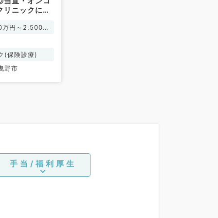
円◎当直・オンコ
クリニックにて
事です※管理医
00万円～2,500万
（整形外科／常
ク(保険診療)
曳野市
手当/福利厚生