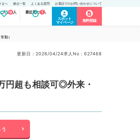
さまへ
拠点一覧
よくある質問
お電話でのお問い合わせについて
に入り求人
0
最近見た求人
1
スポット
無料登録
マイページ
／常勤）
更新日 : 2026/04/24
求人No : 627468
0万円超も相談可◎外来・
らう