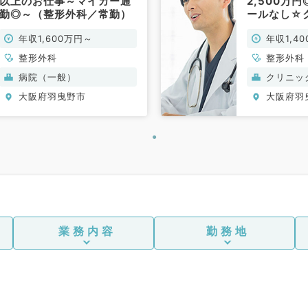
以上のお仕事～マイカー通
2,500万
勤◎～（整形外科／常勤）
ールなし☆
外来のお仕
年収1,600万円～
年収1,4
師の募集※
勤）
円
整形外科
整形外科
病院（一般）
クリニッ
大阪府羽曳野市
大阪府羽
業務内容
勤務地