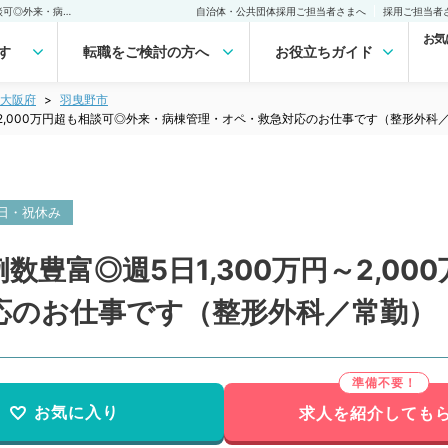
【大阪府／羽曳野市】症例数豊富◎週5日1,300万円～2,000万円超も相談可◎外来・病棟管理・オペ・救急対応のお仕事です（整形外科／常勤）の転職・求人｜医師の求人・転職・アルバイトは【マイナビDOCTOR】
自治体・公共団体採用ご担当者さまへ
採用ご担当者
お気
す
転職をご検討の方へ
お役立ちガイド
大阪府
羽曳野市
～2,000万円超も相談可◎外来・病棟管理・オペ・救急対応のお仕事です（整形外科
日・祝休み
豊富◎週5日1,300万円～2,00
応のお仕事です（整形外科／常勤）
お気に入り
求人を紹介しても