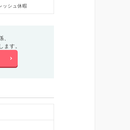
レッシュ休暇
係、
します。