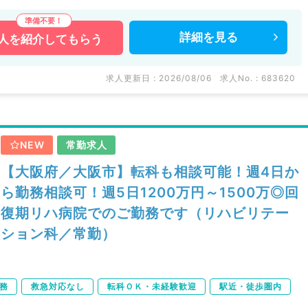
詳細を
見る
人を
紹介してもらう
求人更新日 : 2026/08/06
求人No. : 683620
NEW
常勤求人
【大阪府／大阪市】転科も相談可能！週4日か
ら勤務相談可！週5日1200万円～1500万◎回
復期リハ病院でのご勤務です（リハビリテー
ション科／常勤）
務
救急対応なし
転科ＯＫ・未経験歓迎
駅近・徒歩圏内