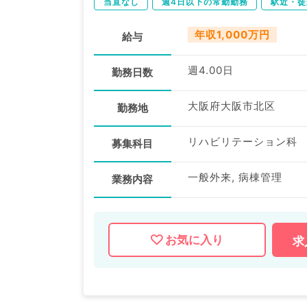
当直なし
週4日以下の常勤勤務
駅近・徒
年収1,000万円
給与
週4.00日
勤務日数
大阪府大阪市北区
勤務地
リハビリテーション科
募集科目
一般外来, 病棟管理
業務内容
お気に入り
求