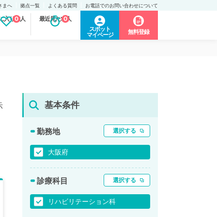
さまへ
拠点一覧
よくある質問
お電話でのお問い合わせについて
に入り求人
0
最近見た求人
0
スポット
無料登録
マイページ
基本条件
示
勤務地
選択する
大阪府
診療科目
選択する
リハビリテーション科