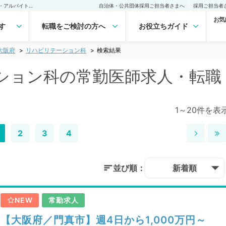
大阪府 リハビリテーション科の常勤医師求人・転職｜医師の求人・転職・アルバイトは【マイナビDOCTOR】
自治体・公共団体採用ご担当者さまへ
採用ご担当者
お気
す
転職をご検討の方へ
お役立ちガイド
大阪府
リハビリテーション科
検索結果
ション科の常勤医師求人・転職
1～20件を表
2
3
4
並び順：
新着順
NEW
常勤求人
【大阪府／門真市】週4日から1,000万円～