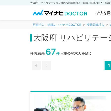
求人を探
医師求人・転職のマイナビDOCTOR
常勤医師求人
大阪府 リハビリテー
67
検索結果
件
※非公開求人を除く
1