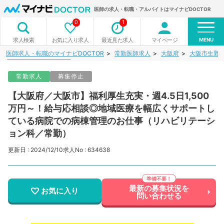
医師の求人・転職・アルバイトはマイナビDOCTOR
0
1
MENU
お気に入り求人
最近見た求人
マイページ
求人検索
医師求人・転職のマイナビDOCTOR
常勤医師求人
大阪府
大阪市生野
常勤求人
募集停止
【大阪府／大阪市】福利厚生充実・週4.5日1,500
万円～！給与応相談◎地域医療を幅広くサポートし
ている病院での病棟管理のお仕事（リハビリテーシ
ョン科／常勤）
更新日 : 2024/12/10
求人No : 634638
最新の募集状況を
お気に入り
問い合わせる