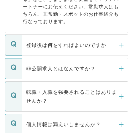
ートナーにお伝えください。常勤求人はも
ちろん、非常勤・スポットのお仕事紹介も
行なっております。
登録後は何をすればよいのですか
ご登録いただきましたら、弊社担当者がご
登録内容を確認し、その後メールもしくは
非公開求人とはなんですか？
お電話にて次のステップのご案内をいたし
ます。通常、5営業日以内にはご連絡をせて
マイナビDOCTORで取り扱っている求人の
いただきますので、しばらくお待ちくださ
うち約3割は、Webサイトからご覧いただ
転職・入職を強要されることはありま
い。
けない「非公開求人」です。非公開求人は
せんか？
下記の理由によって、一般には公開してい
ません。
転職・入職を強要することは一切ありませ
ん。また、仮に応募先から内定をいただい
個人情報は漏えいしませんか？
■応募殺到を避けるため 人気のある医療機
たとしても、ご本人が納得しない限り、内