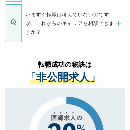
関を公にしてしまうと、応募が殺到する場
定を承諾する必要はありません。内定先へ
個人情報が漏えいすることはありませんの
合があります。 選考を効率よく行うため
の辞退の連絡はキャリアパートナーが行い
で、ご安心ください。当サイトからの登録
いますぐ転職は考えていないのです
に、医療機関が求める条件に合った人材の
ますので、ご安心ください。
などで収集したご登録者様の個人情報は、
が、これからのキャリアを相談できま
みを人材紹介会社に依頼するケースが増え
ご本人のキャリアアップおよび転職活動の
ています。
すか？
支援を目的に使用いたします。お預かりし
ているすべての個人データはご本人の許可
お気軽にご相談ください。先生専任のキャ
なく、医療機関側に開示したり、第三者に
リアパートナーが将来のご希望などをおう
提供することは一切ありません。また弊社
かがいして、現在の医療機関の状況や紹介
転職成功の秘訣は
は、個人情報の取り扱いについての厳密な
経験をまじえながら、適切なアドバイスを
管理基準を満たした事業者のみに付与され
「非公開求人」
させていただきます。すぐにご転職をされ
る、プライバシーマークを取得済みです。
ない方には、長期的なサポートが可能です
ご登録いただいた個人情報は、SSL（デー
ので、まずはご登録ください。
タ暗号化）によって保護されていますの
で、機密保持に関してもご安心ください。