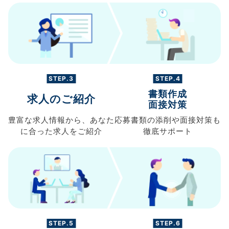
STEP.3
STEP.4
書類作成
求人のご紹介
面接対策
豊富な求人情報から、
あなた
応募書類の
添削や面接対策も
に合った求人を
ご紹介
徹底サポート
STEP.5
STEP.6