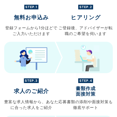
STEP.1
STEP.2
無料お申込み
ヒアリング
登録フォームから
1分ほどで
ご登録後、
アドバイザーが転
ご入力
いただけます
職の
ご希望を伺います
STEP.3
STEP.4
書類作成
求人のご紹介
面接対策
豊富な求人情報から、
あなた
応募書類の
添削や面接対策も
に合った求人を
ご紹介
徹底サポート