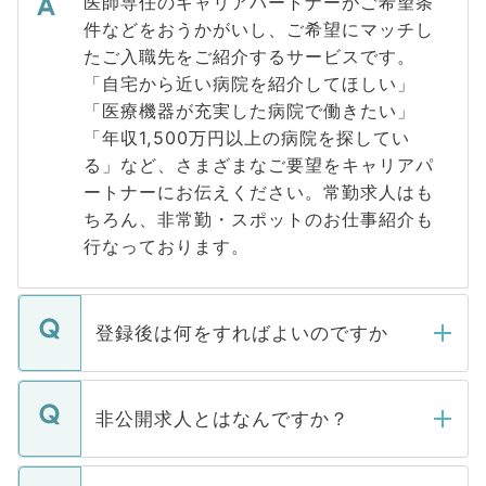
医師専任のキャリアパートナーがご希望条
件などをおうかがいし、ご希望にマッチし
たご入職先をご紹介するサービスです。
「自宅から近い病院を紹介してほしい」
「医療機器が充実した病院で働きたい」
「年収1,500万円以上の病院を探してい
る」など、さまざまなご要望をキャリアパ
ートナーにお伝えください。常勤求人はも
ちろん、非常勤・スポットのお仕事紹介も
行なっております。
登録後は何をすればよいのですか
ご登録いただきましたら、弊社担当者がご
登録内容を確認し、その後メールもしくは
非公開求人とはなんですか？
お電話にて次のステップのご案内をいたし
ます。通常、5営業日以内にはご連絡をせて
マイナビDOCTORで取り扱っている求人の