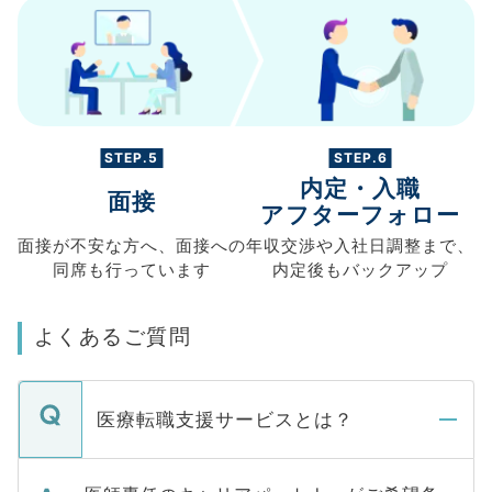
STEP.5
STEP.6
内定・入職
面接
アフターフォロー
面接が不安な方へ、
面接への
年収交渉や
入社日調整まで、
同席も
行っています
内定後もバックアップ
よくあるご質問
医療転職支援サービスとは？