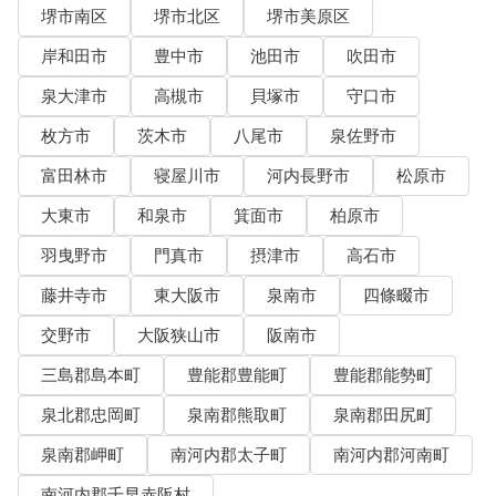
堺市南区
堺市北区
堺市美原区
岸和田市
豊中市
池田市
吹田市
泉大津市
高槻市
貝塚市
守口市
枚方市
茨木市
八尾市
泉佐野市
富田林市
寝屋川市
河内長野市
松原市
大東市
和泉市
箕面市
柏原市
羽曳野市
門真市
摂津市
高石市
藤井寺市
東大阪市
泉南市
四條畷市
交野市
大阪狭山市
阪南市
三島郡島本町
豊能郡豊能町
豊能郡能勢町
泉北郡忠岡町
泉南郡熊取町
泉南郡田尻町
泉南郡岬町
南河内郡太子町
南河内郡河南町
南河内郡千早赤阪村