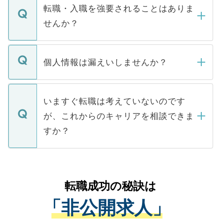
いただきますので、しばらくお待ちくださ
うち約3割は、Webサイトからご覧いただ
転職・入職を強要されることはありま
い。
けない「非公開求人」です。非公開求人は
せんか？
下記の理由によって、一般には公開してい
ません。
転職・入職を強要することは一切ありませ
ん。また、仮に応募先から内定をいただい
個人情報は漏えいしませんか？
■応募殺到を避けるため 人気のある医療機
たとしても、ご本人が納得しない限り、内
関を公にしてしまうと、応募が殺到する場
定を承諾する必要はありません。内定先へ
個人情報が漏えいすることはありませんの
合があります。 選考を効率よく行うため
の辞退の連絡はキャリアパートナーが行い
で、ご安心ください。当サイトからの登録
いますぐ転職は考えていないのです
に、医療機関が求める条件に合った人材の
ますので、ご安心ください。
などで収集したご登録者様の個人情報は、
が、これからのキャリアを相談できま
みを人材紹介会社に依頼するケースが増え
ご本人のキャリアアップおよび転職活動の
ています。
すか？
支援を目的に使用いたします。お預かりし
ているすべての個人データはご本人の許可
お気軽にご相談ください。先生専任のキャ
なく、医療機関側に開示したり、第三者に
リアパートナーが将来のご希望などをおう
提供することは一切ありません。また弊社
かがいして、現在の医療機関の状況や紹介
転職成功の秘訣は
は、個人情報の取り扱いについての厳密な
経験をまじえながら、適切なアドバイスを
管理基準を満たした事業者のみに付与され
「非公開求人」
させていただきます。すぐにご転職をされ
る、プライバシーマークを取得済みです。
ない方には、長期的なサポートが可能です