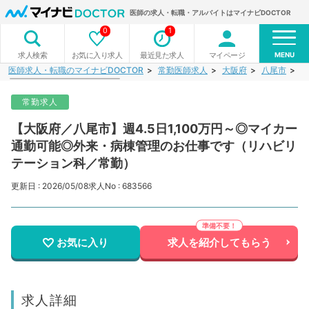
医師の求人・転職・アルバイトはマイナビDOCTOR
0
1
MENU
お気に入り求人
最近見た求人
マイページ
求人検索
医師求人・転職のマイナビDOCTOR
常勤医師求人
大阪府
八尾市
【
常勤求人
【大阪府／八尾市】週4.5日1,100万円～◎マイカー
通勤可能◎外来・病棟管理のお仕事です（リハビリ
テーション科／常勤）
更新日 : 2026/05/08
求人No : 683566
お気に入り
求人を紹介してもらう
求人詳細