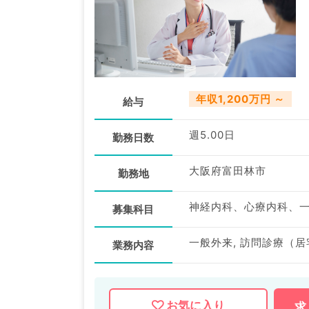
年収1,200万円 ～
給与
週5.00日
勤務日数
大阪府富田林市
勤務地
募集科目
一般外来, 訪問診療（居
業務内容
お気に入り
求