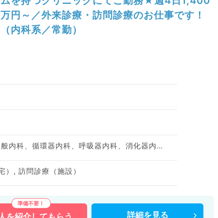
ムを持つクリニックにてご勤務★週4日1,400
万円～／外来診療・訪問診療のお仕事です！
（内科系／常勤）
神経内科、心療内科、一般内科、循環器内科、呼吸器内科、消化器内科、内分泌・代謝内科、腎臓内科、老年内科、血液内科、膠原病科
宅）, 訪問診療（施設）
詳細を
見る
人を
紹介してもらう