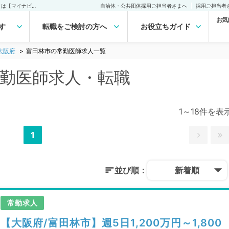
富田林市(大阪府)の常勤医師求人・転職｜医師の求人・転職・アルバイトは【マイナビDOCTOR】
自治体・公共団体採用ご担当者さまへ
採用ご担当者
お気
す
転職をご検討の方へ
お役立ちガイド
大阪府
富田林市の常勤医師求人一覧
常勤医師求人・転職
1～18件を表
1
並び順：
新着順
常勤求人
【大阪府/富田林市】週5日1,200万円～1,800