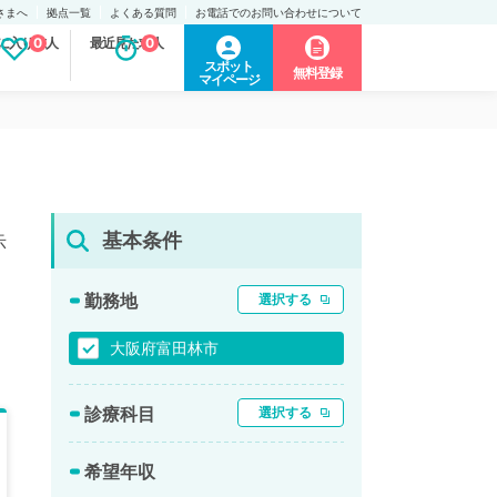
さまへ
拠点一覧
よくある質問
お電話でのお問い合わせについて
に入り求人
0
最近見た求人
0
スポット
無料登録
マイページ
基本条件
示
勤務地
選択する
大阪府富田林市
診療科目
選択する
希望年収