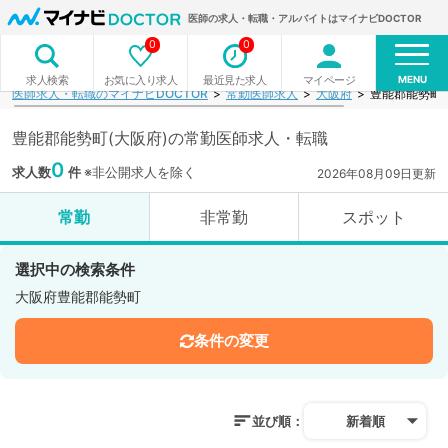
医師の求人・転職・アルバイトはマイナビDOCTOR
0
0
MENU
お気に入り求人
最近見た求人
マイページ
求人検索
医師求人・転職のマイナビDOCTOR
常勤医師求人
大阪府
豊能郡能勢町
豊能郡能勢町(大阪府)の常勤医師求人・転職
0
求人数
件
※非公開求人を除く
2026年08月09日更新
常勤
非常勤
スポット
選択中の検索条件
大阪府豊能郡能勢町
条件の変更
並び順：
新着順