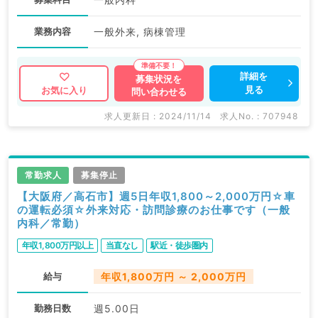
業務内容
一般外来, 病棟管理
詳細を
募集状況を
見る
お気に入り
問い合わせる
求人更新日 : 2024/11/14
求人No. : 707948
常勤求人
募集停止
【大阪府／高石市】週5日年収1,800～2,000万円☆車
の運転必須☆外来対応・訪問診療のお仕事です（一般
内科／常勤）
年収1,800万円以上
当直なし
駅近・徒歩圏内
給与
年収1,800万円 ～ 2,000万円
勤務日数
週5.00日