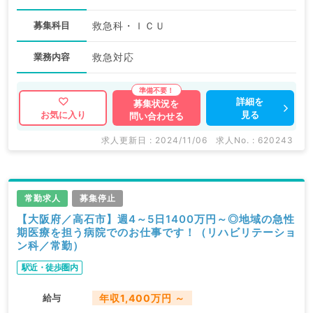
募集科目
救急科・ＩＣＵ
業務内容
救急対応
詳細を
募集状況を
見る
お気に入り
問い合わせる
求人更新日 : 2024/11/06
求人No. : 620243
常勤求人
募集停止
【大阪府／高石市】週4～5日1400万円～◎地域の急性
期医療を担う病院でのお仕事です！（リハビリテーショ
ン科／常勤）
駅近・徒歩圏内
給与
年収1,400万円 ～