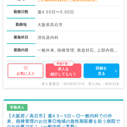
勤務日数
週4.50日〜5.00日
勤務地
大阪府高石市
募集科目
消化器内科
業務内容
一般外来, 病棟管理, 救急対応, 上部内視鏡検査（ＧＦ）, 下部内視鏡検査（ＣＦ）, 内視鏡治療（ESD・ERCP等）
詳細を
求人を
見る
お気に入り
紹介してもらう
求人更新日 : 2026/07/14
求人No. : 620226
常勤求人
【大阪府／高石市】週4.5～5日～◎一般内科での外
来、病棟管理のお仕事◎地域の急性期医療を担う病院で
のお仕事です！（一般内科／常勤）