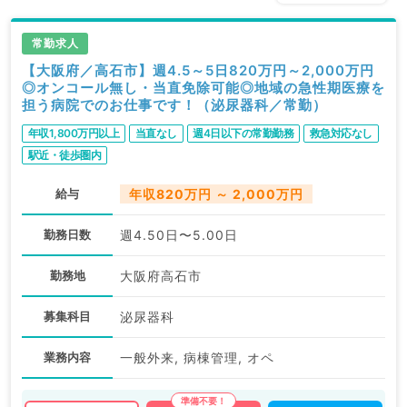
常勤求人
【大阪府／高石市】週4.5～5日820万円～2,000万円
◎オンコール無し・当直免除可能◎地域の急性期医療を
担う病院でのお仕事です！（泌尿器科／常勤）
年収1,800万円以上
当直なし
週4日以下の常勤勤務
救急対応なし
駅近・徒歩圏内
給与
年収820万円 ～ 2,000万円
勤務日数
週4.50日〜5.00日
勤務地
大阪府高石市
募集科目
泌尿器科
業務内容
一般外来, 病棟管理, オペ