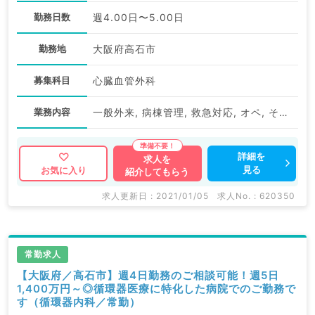
勤務日数
週4.00日〜5.00日
勤務地
大阪府高石市
募集科目
心臓血管外科
業務内容
一般外来, 病棟管理, 救急対応, オペ, その他
詳細を
求人を
見る
お気に入り
紹介してもらう
求人更新日 : 2021/01/05
求人No. : 620350
常勤求人
【大阪府／高石市】週4日勤務のご相談可能！週5日
1,400万円～◎循環器医療に特化した病院でのご勤務で
す（循環器内科／常勤）