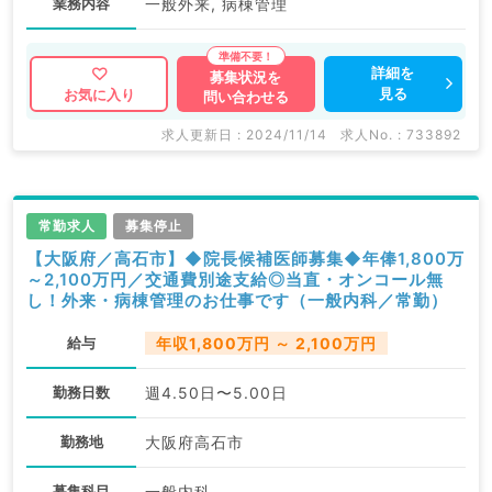
業務内容
一般外来, 病棟管理
詳細を
募集状況を
見る
お気に入り
問い合わせる
求人更新日 : 2024/11/14
求人No. : 733892
常勤求人
募集停止
【大阪府／高石市】◆院長候補医師募集◆年俸1,800万
～2,100万円／交通費別途支給◎当直・オンコール無
し！外来・病棟管理のお仕事です（一般内科／常勤）
給与
年収1,800万円 ～ 2,100万円
勤務日数
週4.50日〜5.00日
勤務地
大阪府高石市
募集科目
一般内科