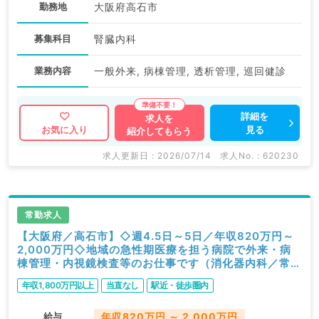
勤務地
大阪府高石市
募集科目
腎臓内科
業務内容
一般外来, 病棟管理, 透析管理, 巡回健診
詳細を
求人を
見る
お気に入り
紹介してもらう
求人更新日 : 2026/07/14
求人No. : 620230
常勤求人
【大阪府／高石市】◇週4.5日～5日／年収820万円～
2,000万円◇地域の急性期医療を担う病院で外来・病
棟管理・内視鏡検査等のお仕事です（消化器内科／常
勤）
年収1,800万円以上
当直なし
駅近・徒歩圏内
給与
年収820万円 ～ 2,000万円