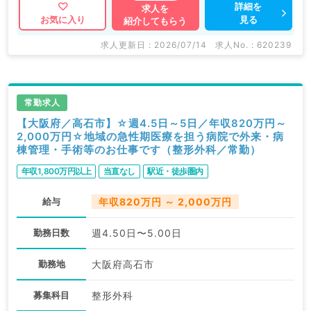
詳細を
求人を
見る
お気に入り
紹介してもらう
求人更新日 : 2026/07/14
求人No. : 620239
常勤求人
【大阪府／高石市】☆週4.5日～5日／年収820万円～
2,000万円☆地域の急性期医療を担う病院で外来・病
棟管理・手術等のお仕事です（整形外科／常勤）
年収1,800万円以上
当直なし
駅近・徒歩圏内
給与
年収820万円 ～ 2,000万円
勤務日数
週4.50日〜5.00日
勤務地
大阪府高石市
募集科目
整形外科