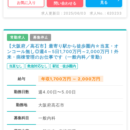
見る
お気に入り
問い合わせる
求人更新日 : 2025/06/03
求人No. : 620233
常勤求人
募集停止
【大阪府／高石市】最寄り駅から徒歩圏内☆当直・オ
ンコール無し◎週4～5日1,700万円～2,000万円！外
来・病棟管理のお仕事です（一般内科／常勤）
当直なし
救急対応なし
駅近・徒歩圏内
給与
年収1,700万円 ～ 2,000万円
勤務日数
週4.00日〜5.00日
勤務地
大阪府高石市
募集科目
一般内科