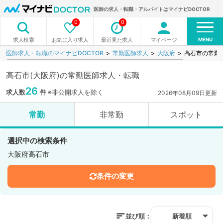
医師の求人・転職・アルバイトはマイナビDOCTOR
0
0
MENU
お気に入り求人
最近見た求人
マイページ
求人検索
医師求人・転職のマイナビDOCTOR
常勤医師求人
大阪府
高石市の常勤
高石市(大阪府)の常勤医師求人・転職
26
求人数
件
※非公開求人を除く
2026年08月09日更新
常勤
非常勤
スポット
選択中の検索条件
大阪府高石市
条件の変更
並び順：
新着順