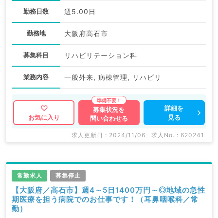
勤務日数
週5.00日
勤務地
大阪府高石市
募集科目
リハビリテーション科
業務内容
一般外来, 病棟管理, リハビリ
詳細を
募集状況を
見る
お気に入り
問い合わせる
求人更新日 : 2024/11/06
求人No. : 620241
常勤求人
募集停止
【大阪府／高石市】週4～5日1400万円～◎地域の急性
期医療を担う病院でのお仕事です！（耳鼻咽喉科／常
勤）