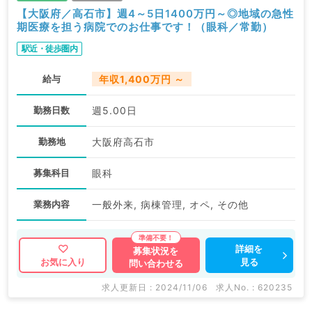
【大阪府／高石市】週4～5日1400万円～◎地域の急性
期医療を担う病院でのお仕事です！（眼科／常勤）
駅近・徒歩圏内
給与
年収1,400万円 ～
勤務日数
週5.00日
勤務地
大阪府高石市
募集科目
眼科
業務内容
一般外来, 病棟管理, オペ, その他
詳細を
募集状況を
見る
お気に入り
問い合わせる
求人更新日 : 2024/11/06
求人No. : 620235