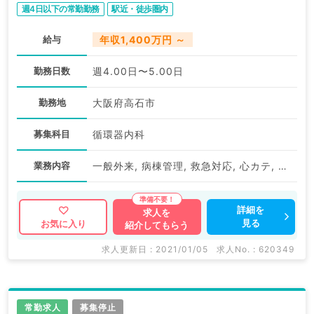
週4日以下の常勤勤務
駅近・徒歩圏内
給与
年収1,400万円 ～
勤務日数
週4.00日〜5.00日
勤務地
大阪府高石市
募集科目
循環器内科
業務内容
一般外来, 病棟管理, 救急対応, 心カテ, その他
詳細を
求人を
見る
お気に入り
紹介してもらう
求人更新日 : 2021/01/05
求人No. : 620349
常勤求人
募集停止