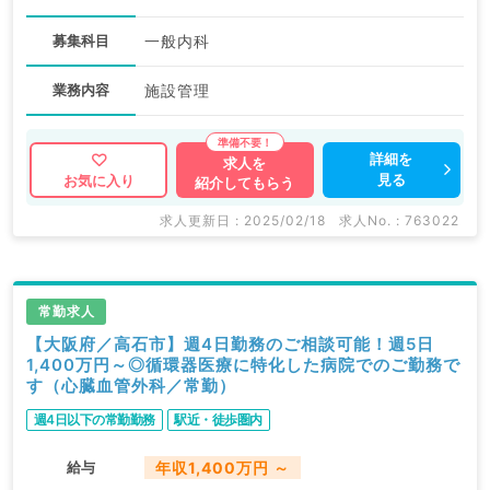
募集科目
一般内科
業務内容
施設管理
詳細を
求人を
見る
お気に入り
紹介してもらう
求人更新日 : 2025/02/18
求人No. : 763022
常勤求人
【大阪府／高石市】週4日勤務のご相談可能！週5日
1,400万円～◎循環器医療に特化した病院でのご勤務で
す（心臓血管外科／常勤）
週4日以下の常勤勤務
駅近・徒歩圏内
給与
年収1,400万円 ～