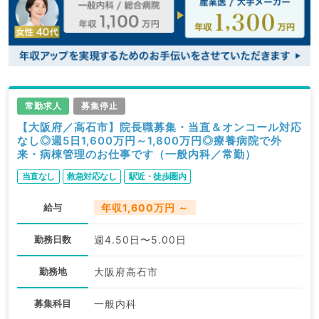
常勤求人
募集停止
【大阪府／高石市】院長職募集・当直＆オンコール対応
なし◎週5日1,600万円～1,800万円◎療養病院で外
来・病棟管理のお仕事です（一般内科／常勤）
当直なし
救急対応なし
駅近・徒歩圏内
給与
年収1,600万円 ～
勤務日数
週4.50日〜5.00日
勤務地
大阪府高石市
募集科目
一般内科