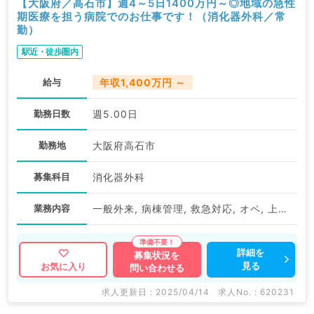
【大阪府／高石市】週4～5日1400万円～◎地域の急性
期医療を担う病院でのお仕事です！（消化器外科／常
勤）
駅近・徒歩圏内
給与
年収1,400万円 ～
勤務日数
週5.00日
勤務地
大阪府高石市
募集科目
消化器外科
業務内容
一般外来, 病棟管理, 救急対応, オペ, 上部内視鏡検査（ＧＦ）, 下部内視鏡検査（ＣＦ）
詳細を
募集状況を
見る
お気に入り
問い合わせる
求人更新日 : 2025/04/14
求人No. : 620231