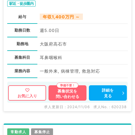
駅近・徒歩圏内
給与
年収1,400万円 ～
勤務日数
週5.00日
勤務地
大阪府高石市
募集科目
耳鼻咽喉科
業務内容
一般外来, 病棟管理, 救急対応
詳細を
募集状況を
見る
お気に入り
問い合わせる
求人更新日 : 2024/11/06
求人No. : 620238
常勤求人
募集停止