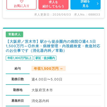
詳細を
求人を
見る
お気に入り
紹介してもらう
マイナビDOCTORでは病院やクリニックなどの医療機
関求人はもちろんのこと、
求人更新日 : 2026/06/03
求人No. : 688633
掲載情報以外にも産業医等の企業系求人も多数扱ってい
ます。
求人内容の詳細等はお気軽にお問合せ下さい。
常勤求人
【大阪府／茨木市】駅から徒歩圏内の病院◎週4.5日
1,500万円～◎外来・病棟管理・内視鏡検査・救急対応
のお仕事です（消化器内科／常勤）
年収1,800万円以上
駅近・徒歩圏内
給与
年収1,500万円 ～
勤務日数
週4.00日〜5.00日
勤務地
大阪府茨木市
募集科目
消化器内科