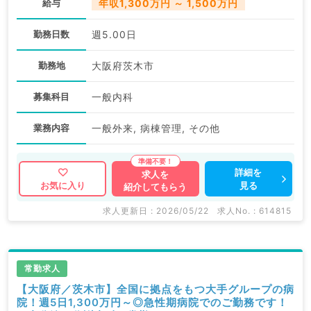
給与
年収1,300万円 ～ 1,500万円
勤務日数
週5.00日
勤務地
大阪府茨木市
募集科目
一般内科
業務内容
一般外来, 病棟管理, その他
詳細を
求人を
見る
お気に入り
紹介してもらう
求人更新日 : 2026/05/22
求人No. : 614815
常勤求人
【大阪府／茨木市】全国に拠点をもつ大手グループの病
院！週5日1,300万円～◎急性期病院でのご勤務です！