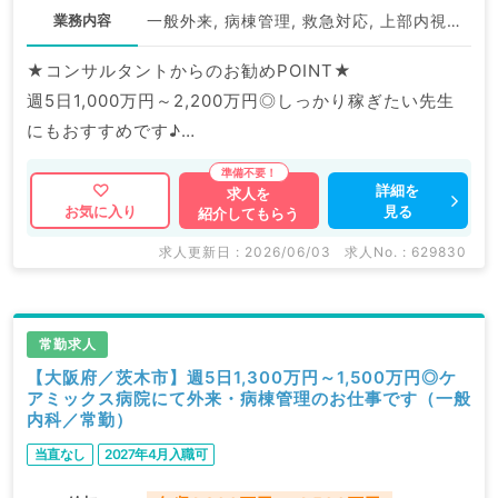
業務内容
一般外来, 病棟管理, 救急対応, 上部内視鏡検査（ＧＦ）, 下部内視鏡検査（ＣＦ）
★コンサルタントからのお勧めPOINT★
週5日1,000万円～2,200万円◎しっかり稼ぎたい先生
にもおすすめです♪
最寄り駅より徒歩圏内！通勤も便利です。
詳細を
求人を
見る
お気に入り
紹介してもらう
マイナビDOCTORでは病院やクリニックなどの医療機
関求人はもちろんのこと、
求人更新日 : 2026/06/03
求人No. : 629830
掲載情報以外にも産業医等の企業系求人も多数扱ってい
ます。
求人内容の詳細等はお気軽にお問合せ下さい。
常勤求人
【大阪府／茨木市】週5日1,300万円～1,500万円◎ケ
アミックス病院にて外来・病棟管理のお仕事です（一般
内科／常勤）
当直なし
2027年4月入職可