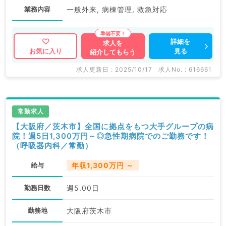
業務内容
一般外来, 病棟管理, 救急対応
詳細を
求人を
見る
お気に入り
紹介してもらう
求人更新日 : 2025/10/17
求人No. : 616661
常勤求人
【大阪府／茨木市】全国に拠点をもつ大手グループの病
院！週5日1,300万円～◎急性期病院でのご勤務です！
（呼吸器内科／常勤）
給与
年収1,300万円 ～
勤務日数
週5.00日
勤務地
大阪府茨木市