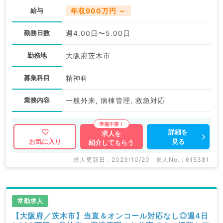
給与
年収900万円 ～
勤務日数
週4.00日〜5.00日
勤務地
大阪府茨木市
募集科目
精神科
業務内容
一般外来, 病棟管理, 救急対応
詳細を
求人を
見る
お気に入り
紹介してもらう
求人更新日 : 2023/10/20
求人No. : 615381
常勤求人
【大阪府／茨木市】当直＆オンコール対応なし◎週4日