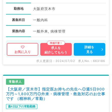
勤務地
大阪府茨木市
募集科目
一般内科
業務内容
一般外来, 病棟管理
詳細を
求人を
見る
お気に入り
紹介してもらう
求人更新日 : 2024/07/02
求人No. : 663186
常勤求人
【大阪府／茨木市】指定医お持ちの先生へ◎週5日900
万円～1,800万円◎外来・病棟管理・救急対応のお仕事
です （精神科／常勤）
週4日以下の常勤勤務