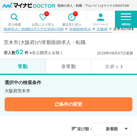
医師の求人・転職・アルバイトはマイナビDOCTOR
0
0
MENU
お気に入り求人
最近見た求人
マイページ
求人検索
医師求人・転職のマイナビDOCTOR
常勤医師求人
大阪府
茨木市の常勤
茨木市(大阪府)の常勤医師求人・転職
62
求人数
件
※非公開求人を除く
2026年08月07日更新
常勤
非常勤
スポット
選択中の検索条件
大阪府茨木市
条件の変更
並び順：
新着順