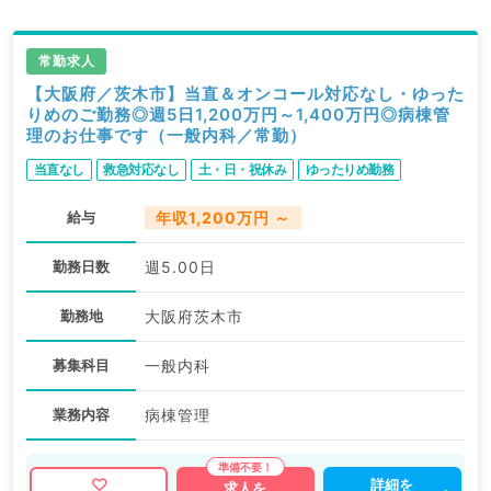
常勤求人
【大阪府／茨木市】当直＆オンコール対応なし・ゆった
りめのご勤務◎週5日1,200万円～1,400万円◎病棟管
理のお仕事です（一般内科／常勤）
当直なし
救急対応なし
土・日・祝休み
ゆったりめ勤務
給与
年収1,200万円 ～
勤務日数
週5.00日
勤務地
大阪府茨木市
募集科目
一般内科
業務内容
病棟管理
詳細を
求人を