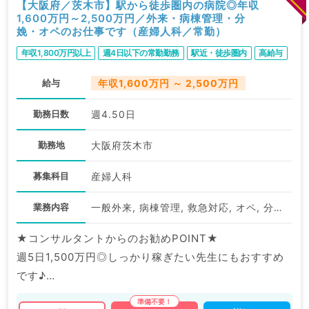
【大阪府／茨木市】駅から徒歩圏内の病院◎年収
1,600万円～2,500万円／外来・病棟管理・分
娩・オペのお仕事です（産婦人科／常勤）
年収1,800万円以上
週4日以下の常勤勤務
駅近・徒歩圏内
高給与
給与
年収1,600万円 ～ 2,500万円
勤務日数
週4.50日
勤務地
大阪府茨木市
募集科目
産婦人科
業務内容
一般外来, 病棟管理, 救急対応, オペ, 分娩, その他
★コンサルタントからのお勧めPOINT★
週5日1,500万円◎しっかり稼ぎたい先生にもおすすめ
です♪
最寄り駅より徒歩圏内！通勤も便利です。