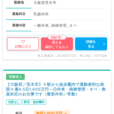
勤務地
大阪府茨木市
募集科目
乳腺外科
業務内容
一般外来, 病棟管理, オペ
詳細を
求人を
見る
お気に入り
紹介してもらう
求人更新日 : 2026/07/23
求人No. : 617526
常勤求人
【大阪府／茨木市】☆駅から徒歩圏内で通勤便利な病
院☆週4.5日1,600万円～◎外来・病棟管理・オペ・救
急対応のお仕事です（整形外科／常勤）
当直なし
駅近・徒歩圏内
給与
年収1,600万円 ～