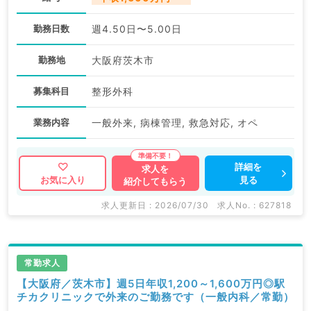
勤務日数
週4.50日〜5.00日
勤務地
大阪府茨木市
募集科目
整形外科
業務内容
一般外来, 病棟管理, 救急対応, オペ
詳細を
求人を
見る
お気に入り
紹介してもらう
求人更新日 : 2026/07/30
求人No. : 627818
常勤求人
【大阪府／茨木市】週5日年収1,200～1,600万円◎駅
チカクリニックで外来のご勤務です（一般内科／常勤）