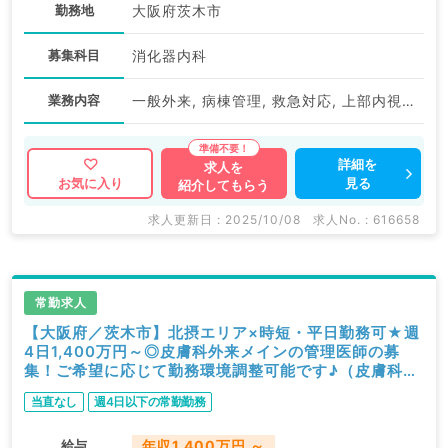
勤務地
大阪府茨木市
募集科目
消化器内科
業務内容
一般外来, 病棟管理, 救急対応, 上部内視鏡検査（ＧＦ）, 下部内視鏡検査（ＣＦ）
詳細を
求人を
見る
お気に入り
紹介してもらう
求人更新日 : 2025/10/08
求人No. : 616658
常勤求人
【大阪府／茨木市】北摂エリア×時短・平日勤務可★週
4日1,400万円～◎皮膚科外来メインの管理医師の募
集！ご希望に応じて勤務環境調整可能です♪（皮膚科／
常勤）
当直なし
週4日以下の常勤勤務
給与
年収1,400万円 ～