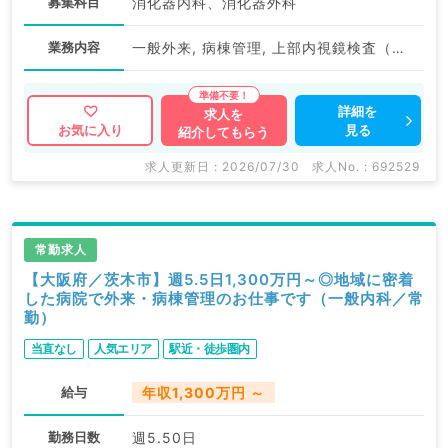
募集科目
消化器内科、消化器外科
業務内容
一般外来, 病棟管理, 上部内視鏡検査（ＧＦ）, 下部内視鏡検査（ＣＦ）
詳細を
求人を
見る
お気に入り
紹介してもらう
求人更新日 : 2026/07/30
求人No. : 692529
常勤求人
【大阪府／茨木市】週5.5日1,300万円～◎地域に密着
した病院で外来・病棟管理のお仕事です（一般内科／常
勤）
当直なし
人気エリア
駅近・徒歩圏内
給与
年収1,300万円 ～
勤務日数
週5.50日