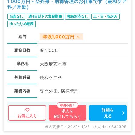
1,000万円～◎外来・病棟管理のお仕事です（緩和ケア
科／常勤）
当直なし
週4日以下の常勤勤務
救急対応なし
土・日・祝休み
ゆったりめ勤務
給与
年収1,000万円 ～
勤務日数
週4.00日
勤務地
大阪府茨木市
募集科目
緩和ケア科
業務内容
専門外来, 病棟管理
詳細を
求人を
見る
お気に入り
紹介してもらう
求人更新日 : 2022/11/25
求人No. : 631305