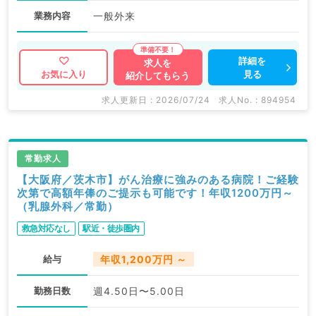
業務内容
一般外来
詳細を
求人を
見る
お気に入り
紹介してもらう
求人更新日 : 2026/07/24
求人No. : 894954
常勤求人
【大阪府／茨木市】がん治療に強みのある病院！ご経験
次第で高額年俸のご提示も可能です！年収1200万円～
（乳腺外科／常勤）
救急対応なし
駅近・徒歩圏内
給与
年収1,200万円 ～
勤務日数
週4.50日〜5.00日