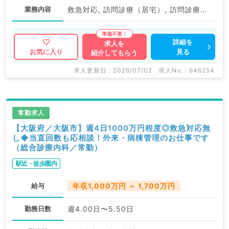
業務内容
救急対応, 訪問診療（居宅）, 訪問診療（施設）
詳細を
求人を
見る
お気に入り
紹介してもらう
求人更新日 : 2026/07/02
求人No. : 946254
常勤求人
【大阪府／大阪市】週4日1000万円程度◎救急対応無
し◆当直回数も応相談！外来・病棟管理のお仕事です
（総合診療内科／常勤）
駅近・徒歩圏内
給与
年収1,000万円 ～ 1,700万円
勤務日数
週4.00日〜5.50日