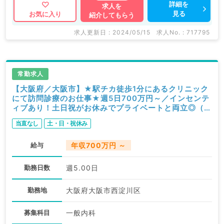
詳細を
求人を
見る
お気に入り
紹介してもらう
求人更新日 : 2024/05/15
求人No. : 717795
常勤求人
【大阪府／大阪市】★駅チカ徒歩1分にあるクリニック
にて訪問診療のお仕事★週5日700万円～／インセンテ
ィブあり！土日祝がお休みでプライベートと両立◎（一
般内科／常勤）
当直なし
土・日・祝休み
給与
年収700万円 ～
勤務日数
週5.00日
勤務地
大阪府大阪市西淀川区
募集科目
一般内科