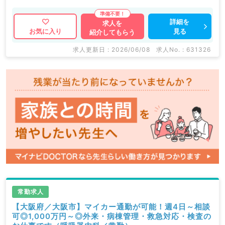
最寄り駅より徒歩すぐ◎通勤も大変便利です♪
詳細を
求人を
見る
お気に入り
紹介してもらう
マイナビDOCTORでは病院やクリニックなどの医療機
関求人はもちろんのこと、
求人更新日 : 2026/06/08
求人No. : 631326
掲載情報以外にも産業医等の企業系求人も多数扱ってい
ます。
求人内容の詳細等はお気軽にお問合せ下さい。
常勤求人
【大阪府／大阪市】マイカー通勤が可能！週4日～相談
可◎1,000万円～◎外来・病棟管理・救急対応・検査の