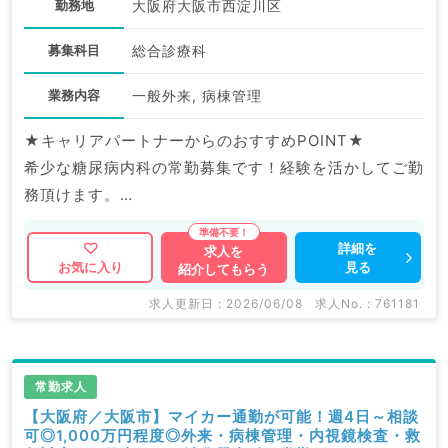
勤務地
大阪府大阪市西淀川区
募集科目
総合診療科
業務内容
一般外来, 病棟管理
★キャリアパートナーからのおすすめPOINT★
希少な糖尿病内科の常勤募集です！経験を活かしてご勤
務頂けます。
最寄り駅より徒歩すぐ◎通勤も大変便利です♪
詳細を
求人を
見る
お気に入り
紹介してもらう
マイナビDOCTORでは病院やクリニックなどの医療機
関求人はもちろんのこと、
求人更新日 : 2026/06/08
求人No. : 761181
掲載情報以外にも産業医等の企業系求人も多数扱ってい
ます。
求人内容の詳細等はお気軽にお問合せ下さい。
常勤求人
【大阪府／大阪市】マイカー通勤が可能！週4日～相談
可◎1,000万円程度◎外来・病棟管理・内視鏡検査・救