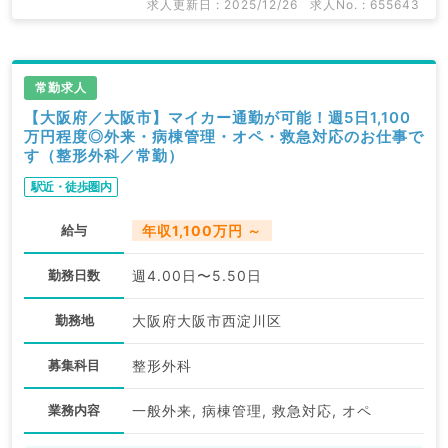
求人更新日 : 2025/12/26
求人No. : 655643
常勤求人
【大阪府／大阪市】マイカー通勤が可能！週5日1,100
万円程度◎外来・病棟管理・オペ・救急対応のお仕事で
す（整形外科／常勤）
駅近・徒歩圏内
給与
年収1,100万円 ～
勤務日数
週4.00日〜5.50日
勤務地
大阪府大阪市西淀川区
募集科目
整形外科
業務内容
一般外来, 病棟管理, 救急対応, オペ