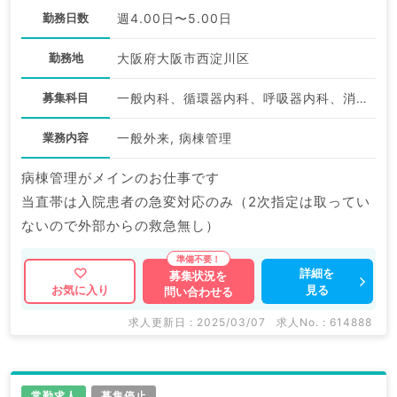
勤務日数
週4.00日〜5.00日
勤務地
大阪府大阪市西淀川区
募集科目
一般内科、循環器内科、呼吸器内科、消化器内科、内分泌・代謝内科
業務内容
一般外来, 病棟管理
病棟管理がメインのお仕事です
当直帯は入院患者の急変対応のみ（2次指定は取ってい
ないので外部からの救急無し）
詳細を
募集状況を
見る
お気に入り
問い合わせる
求人更新日 : 2025/03/07
求人No. : 614888
常勤求人
募集停止