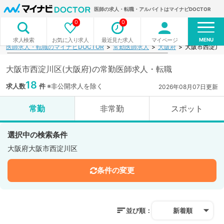
医師の求人・転職・アルバイトはマイナビDOCTOR
0
0
MENU
お気に入り求人
最近見た求人
マイページ
求人検索
医師求人・転職のマイナビDOCTOR
常勤医師求人
大阪府
大阪市西淀川
大阪市西淀川区(大阪府)の常勤医師求人・転職
18
求人数
件
※非公開求人を除く
2026年08月07日更新
常勤
非常勤
スポット
選択中の検索条件
大阪府大阪市西淀川区
条件の変更
並び順：
新着順