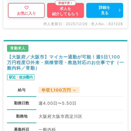
詳細を
求人を
見る
お気に入り
紹介してもらう
求人更新日 : 2025/12/26
求人No. : 631328
常勤求人
【大阪府／大阪市】マイカー通勤が可能！週5日1,100
万円程度◎外来・病棟管理・救急対応のお仕事です（一
般内科／常勤）
駅近・徒歩圏内
給与
年収1,100万円 ～
勤務日数
週4.00日〜5.50日
勤務地
大阪府大阪市西淀川区
募集科目
一般内科