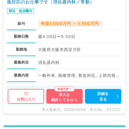
急対応のお仕事です（消化器内科／常勤）
駅近・徒歩圏内
給与
年収1,000万円 ～ 1,700万円
勤務日数
週4.00日〜5.50日
勤務地
大阪府大阪市西淀川区
募集科目
消化器内科
業務内容
一般外来, 病棟管理, 救急対応, 上部内視鏡検査（ＧＦ）, 下部内視鏡検査（ＣＦ）
詳細を
求人を
見る
お気に入り
紹介してもらう
求人更新日 : 2026/06/08
求人No. : 631327