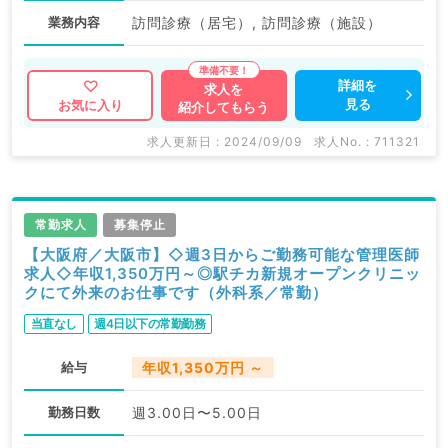
業務内容
訪問診療（居宅）, 訪問診療（施設）
詳細を
求人を
見る
お気に入り
紹介してもらう
求人更新日 : 2024/09/09
求人No. : 711321
常勤求人
募集停止
【大阪府／大阪市】◇週3日からご勤務可能な管理医師
求人◇年収1,350万円～◎駅チカ新規オープンクリニッ
クにて外来のお仕事です（外科系／常勤）
当直なし
週4日以下の常勤勤務
給与
年収1,350万円 ～
勤務日数
週3.00日〜5.00日