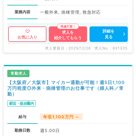
業務内容
一般外来, 病棟管理, 救急対応
詳細を
求人を
見る
お気に入り
紹介してもらう
求人更新日 : 2025/12/26
求人No. : 631325
常勤求人
【大阪府／大阪市】マイカー通勤が可能！週5日1,100
万円程度◎外来・病棟管理のお仕事です（婦人科／常
勤）
駅近・徒歩圏内
給与
年収1,100万円 ～
勤務日数
週5.00日