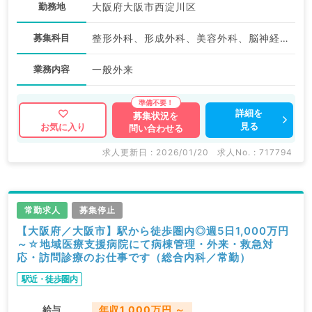
勤務地
大阪府大阪市西淀川区
募集科目
整形外科、形成外科、美容外科、脳神経外科、呼吸器外科、心臓血管外科、小児外科、泌尿器科、外科系全般、一般外科、消化器外科、乳腺外科、スポーツ整形外科、大腸・肛門外科、脊髄・脊椎外科
業務内容
一般外来
詳細を
募集状況を
見る
お気に入り
問い合わせる
求人更新日 : 2026/01/20
求人No. : 717794
常勤求人
募集停止
【大阪府／大阪市】駅から徒歩圏内◎週5日1,000万円
～☆地域医療支援病院にて病棟管理・外来・救急対
応・訪問診療のお仕事です（総合内科／常勤）
駅近・徒歩圏内
給与
年収1,000万円 ～