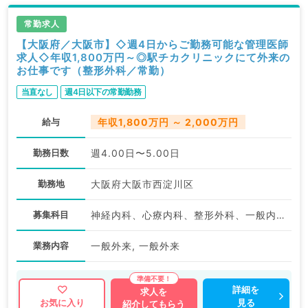
常勤求人
【大阪府／大阪市】◇週4日からご勤務可能な管理医師
求人◇年収1,800万円～◎駅チカクリニックにて外来の
お仕事です（整形外科／常勤）
当直なし
週4日以下の常勤勤務
給与
年収1,800万円 ～ 2,000万円
勤務日数
週4.00日〜5.00日
勤務地
大阪府大阪市西淀川区
募集科目
神経内科、心療内科、整形外科、一般内科、循環器内科、呼吸器内科、消化器内科、内分泌・代謝内科、腎臓内科、老年内科、血液内科、膠原病科
業務内容
一般外来, 一般外来
詳細を
求人を
見る
お気に入り
紹介してもらう