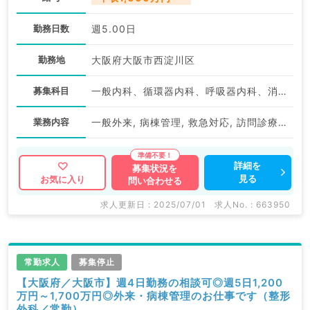
勤務日数
週5.00日
勤務地
大阪府大阪市西淀川区
募集科目
一般内科、循環器内科、呼吸器内科、消化器内科、内分泌・代謝内科
業務内容
一般外来, 病棟管理, 救急対応, 訪問診療（居宅）, 訪問診療（施設）
詳細を
募集状況を
見る
お気に入り
問い合わせる
求人更新日 : 2025/07/01
求人No. : 663950
常勤求人
募集停止
【大阪府／大阪市】週4日勤務の相談可◎週5日1,200
万円～1,700万円◎外来・病棟管理のお仕事です（整形
外科／常勤）