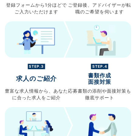
登録フォームから
1分ほどで
ご登録後、
アドバイザーが転
ご入力
いただけます
職の
ご希望を伺います
STEP.3
STEP.4
書類作成
求人のご紹介
面接対策
豊富な求人情報から、
あなた
応募書類の
添削や面接対策も
に合った求人を
ご紹介
徹底サポート