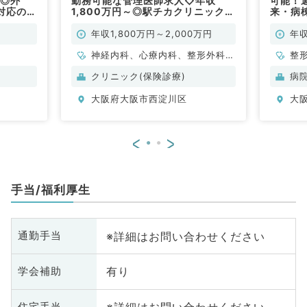
度◎外
勤務可能な管理医師求人◇年収
可能！週
対応のお
1,800万円～◎駅チカクリニックに
来・病
）
て外来のお仕事です（整形外科／常
仕事で
勤）
年収1,800万円～2,000万円
年収
神経内科、心療内科、整形外科、
整
一般内科、循環器内科、呼吸器内
クリニック(保険診療)
病
科、消化器内科、内分泌・代謝内
大阪府大阪市西淀川区
大
科、腎臓内科、老年内科、血液内
科、膠原病科
<
>
手当/福利厚生
※詳細はお問い合わせください
通勤手当
有り
学会補助
住宅手当