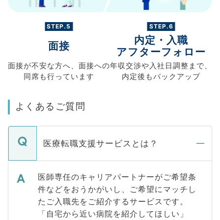
STEP.5
STEP.6
内定・入職
面接
アフターフォロー
面接が不安な方へ、
面接への
年収交渉や
入社日調整まで、
同席も
行っています
内定後もバックアップ
よくあるご質問
医療転職支援サービスとは？
医師専任のキャリアパートナーがご希望条
件などをおうかがいし、ご希望にマッチし
たご入職先をご紹介するサービスです。
「自宅から近い病院を紹介してほしい」