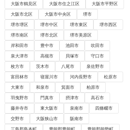
大阪市鶴見区
大阪市住之江区
大阪市平野区
大阪市北区
大阪市中央区
堺市
堺市堺区
堺市中区
堺市東区
堺市西区
堺市南区
堺市北区
堺市美原区
岸和田市
豊中市
池田市
吹田市
泉大津市
高槻市
貝塚市
守口市
枚方市
茨木市
八尾市
泉佐野市
富田林市
寝屋川市
河内長野市
松原市
大東市
和泉市
箕面市
柏原市
羽曳野市
門真市
摂津市
高石市
藤井寺市
東大阪市
泉南市
四條畷市
交野市
大阪狭山市
阪南市
三島郡島本町
豊能郡豊能町
豊能郡能勢町