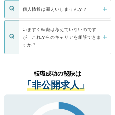
転職・入職を強要することは一切ありませ
ん。また、仮に応募先から内定をいただい
個人情報は漏えいしませんか？
■応募殺到を避けるため 人気のある医療機
たとしても、ご本人が納得しない限り、内
関を公にしてしまうと、応募が殺到する場
定を承諾する必要はありません。内定先へ
個人情報が漏えいすることはありませんの
合があります。 選考を効率よく行うため
の辞退の連絡はキャリアパートナーが行い
で、ご安心ください。当サイトからの登録
いますぐ転職は考えていないのです
に、医療機関が求める条件に合った人材の
ますので、ご安心ください。
などで収集したご登録者様の個人情報は、
が、これからのキャリアを相談できま
みを人材紹介会社に依頼するケースが増え
ご本人のキャリアアップおよび転職活動の
ています。
すか？
支援を目的に使用いたします。お預かりし
ているすべての個人データはご本人の許可
お気軽にご相談ください。先生専任のキャ
なく、医療機関側に開示したり、第三者に
リアパートナーが将来のご希望などをおう
提供することは一切ありません。また弊社
かがいして、現在の医療機関の状況や紹介
転職成功の秘訣は
は、個人情報の取り扱いについての厳密な
経験をまじえながら、適切なアドバイスを
管理基準を満たした事業者のみに付与され
「非公開求人」
させていただきます。すぐにご転職をされ
る、プライバシーマークを取得済みです。
ない方には、長期的なサポートが可能です
ご登録いただいた個人情報は、SSL（デー
ので、まずはご登録ください。
タ暗号化）によって保護されていますの
で、機密保持に関してもご安心ください。