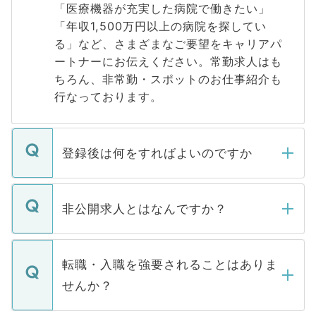
「医療機器が充実した病院で働きたい」
「年収1,500万円以上の病院を探してい
る」など、さまざまなご要望をキャリアパ
ートナーにお伝えください。常勤求人はも
ちろん、非常勤・スポットのお仕事紹介も
行なっております。
登録後は何をすればよいのですか
ご登録いただきましたら、弊社担当者がご
登録内容を確認し、その後メールもしくは
非公開求人とはなんですか？
お電話にて次のステップのご案内をいたし
ます。通常、5営業日以内にはご連絡をせて
マイナビDOCTORで取り扱っている求人の
いただきますので、しばらくお待ちくださ
うち約3割は、Webサイトからご覧いただ
転職・入職を強要されることはありま
い。
けない「非公開求人」です。非公開求人は
せんか？
下記の理由によって、一般には公開してい
ません。