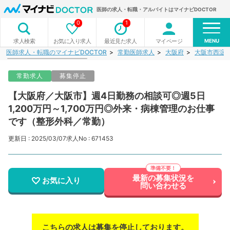
医師の求人・転職・アルバイトはマイナビDOCTOR
0
1
MENU
お気に入り求人
最近見た求人
マイページ
求人検索
医師求人・転職のマイナビDOCTOR
常勤医師求人
大阪府
大阪市西淀
常勤求人
募集停止
【大阪府／大阪市】週4日勤務の相談可◎週5日
1,200万円～1,700万円◎外来・病棟管理のお仕事
です（整形外科／常勤）
更新日 : 2025/03/07
求人No : 671453
最新の募集状況を
お気に入り
問い合わせる
こちらの求人は募集を停止しております。