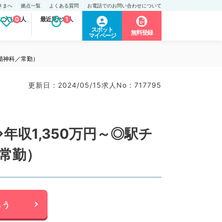
さまへ
拠点一覧
よくある質問
お電話でのお問い合わせについて
に入り求人
0
最近見た求人
1
スポット
無料登録
マイページ
精神科／常勤）
更新日 : 2024/05/15
求人No : 717795
収1,350万円～◎駅チ
常勤）
らう