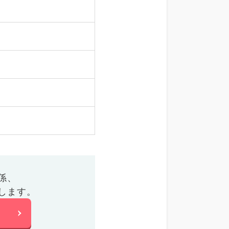
係、
します。