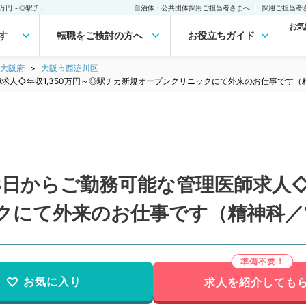
【大阪府／大阪市】◇週3日からご勤務可能な管理医師求人◇年収1,350万円～◎駅チカ新規オープンクリニックにて外来のお仕事です（精神科／常勤）の転職・求人｜医師の求人・転職・アルバイトは【マイナビDOCTOR】
自治体・公共団体採用ご担当者さまへ
採用ご担当者
お気
す
転職をご検討の方へ
お役立ちガイド
大阪府
大阪市西淀川区
求人◇年収1,350万円～◎駅チカ新規オープンクリニックにて外来のお仕事です（
日からご勤務可能な管理医師求人◇年
クにて外来のお仕事です（精神科／
お気に入り
求人を紹介しても