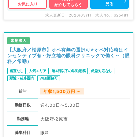
見る
お気に入り
紹介してもらう
求人更新日 : 2026/03/11
求人No. : 625481
常勤求人
【大阪府／松原市】オペ有無の選択可※オペ対応時はイ
ンセンティブ有～好立地の眼科クリニックで働く～（眼
科／常勤）
当直なし
人気エリア
週4日以下の常勤勤務
救急対応なし
駅近・徒歩圏内
WEB面接可
給与
年収1,500万円 ～
勤務日数
週4.00日〜5.00日
勤務地
大阪府松原市
募集科目
眼科