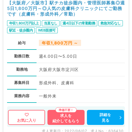
【大阪府／大阪市】駅チカ徒歩圏内・管理医師募集◎週
5日1,800万円～◎人気の皮膚科クリニックにてご勤務
です（皮膚科・形成外科／常勤）
年収1,800万円以上
当直なし
週4日以下の常勤勤務
救急対応なし
駅近・徒歩圏内
WEB面接可
給与
年収1,800万円 ～
勤務日数
週4.00日〜5.00日
勤務地
大阪府大阪市淀川区
募集科目
形成外科、皮膚科
業務内容
一般外来
詳細を
求人を
見る
お気に入り
紹介してもらう
求人更新日 : 2022/06/07
求人No. : 636430