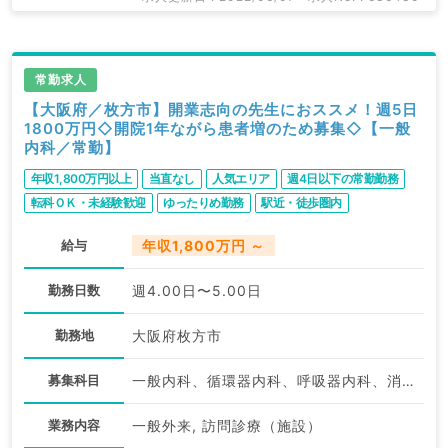
常勤求人
【大阪府／枚方市】開業志向の先生におススメ！週5日
1800万円◇開院1年ながら患者増のため募集◇【一般
内科／常勤】
年収1,800万円以上
当直なし
人気エリア
週4日以下の常勤勤務
転科ＯＫ・未経験歓迎
ゆったりめ勤務
駅近・徒歩圏内
WEB面接可
給与
年収1,800万円 ～
勤務日数
週4.00日〜5.00日
勤務地
大阪府枚方市
募集科目
一般内科、循環器内科、呼吸器内科、消化器内科、内分泌・代謝内科、科目不問
業務内容
一般外来, 訪問診療（施設）