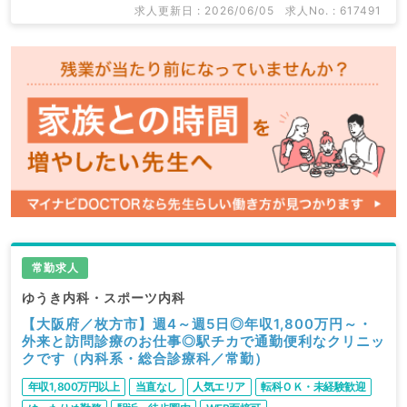
求人更新日 : 2026/06/05
求人No. : 617491
常勤求人
ゆうき内科・スポーツ内科
【大阪府／枚方市】週4～週5日◎年収1,800万円～・
外来と訪問診療のお仕事◎駅チカで通勤便利なクリニッ
クです（内科系・総合診療科／常勤）
年収1,800万円以上
当直なし
人気エリア
転科ＯＫ・未経験歓迎