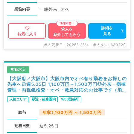
業務内容
一般外来, オペ
詳細を
求人を
見る
お気に入り
紹介してもらう
求人更新日 : 2025/12/24
求人No. : 633729
常勤求人
【大阪府／大阪市】大阪市内でオペ有り勤務をお探しの
先生へ◎週5.25日 1,100万円～1,500万円◎外来・病棟
管理・内視鏡検査・オペ・救急対応のお仕事です（消化
器外科／常勤）
人気エリア
駅近・徒歩圏内
WEB面接可
給与
年収1,100万円 ～ 1,500万円
勤務日数
週5.25日