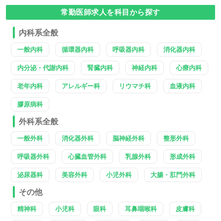
常勤医師求人を科目から探す
内科系全般
一般内科
循環器内科
呼吸器内科
消化器内科
内分泌・代謝内科
腎臓内科
神経内科
心療内科
老年内科
アレルギー科
リウマチ科
血液内科
膠原病科
外科系全般
一般外科
消化器外科
脳神経外科
整形外科
呼吸器外科
心臓血管外科
乳腺外科
形成外科
泌尿器科
美容外科
小児外科
大腸・肛門外科
その他
精神科
小児科
眼科
耳鼻咽喉科
皮膚科