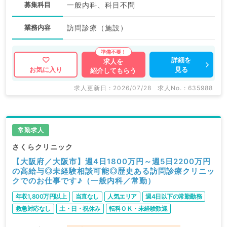
募集科目
一般内科、科目不問
業務内容
訪問診療（施設）
詳細を
求人を
見る
お気に入り
紹介してもらう
求人更新日 : 2026/07/28
求人No. : 635988
常勤求人
さくらクリニック
【大阪府／大阪市】週4日1800万円～週5日2200万円
の高給与◎未経験相談可能◎歴史ある訪問診療クリニッ
クでのお仕事です♪（一般内科／常勤）
年収1,800万円以上
当直なし
人気エリア
週4日以下の常勤勤務
救急対応なし
土・日・祝休み
転科ＯＫ・未経験歓迎
駅近・徒歩圏内
WEB面接可