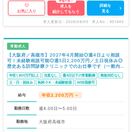
詳細を
求人を
見る
お気に入り
紹介してもらう
求人更新日 : 2026/08/05
求人No. : 951945
常勤求人
【大阪府／高槻市】2027年4月開始◎週4日より相談
可！未経験相談可能◎週5日2,200万円／土日祝休み◎
歴史ある訪問診療クリニックでのお仕事です（一般内科
／常勤）
年収1,800万円以上
当直なし
週4日以下の常勤勤務
救急対応なし
土・日・祝休み
転科ＯＫ・未経験歓迎
WEB面接可
給与
年収2,200万円 ～
勤務日数
週4.00日〜5.00日
勤務地
大阪府高槻市