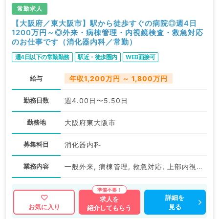
常勤求人
【大阪府／東大阪市】駅から徒歩すぐの病院◎週4日
1200万円～◎外来・病棟管理・内視鏡検査・救急対応
のお仕事です（消化器内科／常勤）
週4日以下の常勤勤務
駅近・徒歩圏内
WEB面接可
給与
年収1,200万円 ～ 1,800万円
勤務日数
週4.00日〜5.50日
勤務地
大阪府東大阪市
募集科目
消化器内科
業務内容
一般外来, 病棟管理, 救急対応, 上部内視鏡検査（ＧＦ）, 下部内視鏡検査（ＣＦ）
詳細を
求人を
見る
お気に入り
紹介してもらう