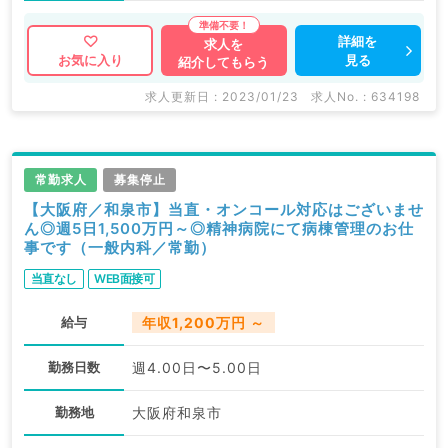
詳細を
求人を
見る
お気に入り
紹介してもらう
求人更新日 : 2023/01/23
求人No. : 634198
常勤求人
募集停止
【大阪府／和泉市】当直・オンコール対応はございませ
ん◎週5日1,500万円～◎精神病院にて病棟管理のお仕
事です（一般内科／常勤）
当直なし
WEB面接可
給与
年収1,200万円 ～
勤務日数
週4.00日〜5.00日
勤務地
大阪府和泉市