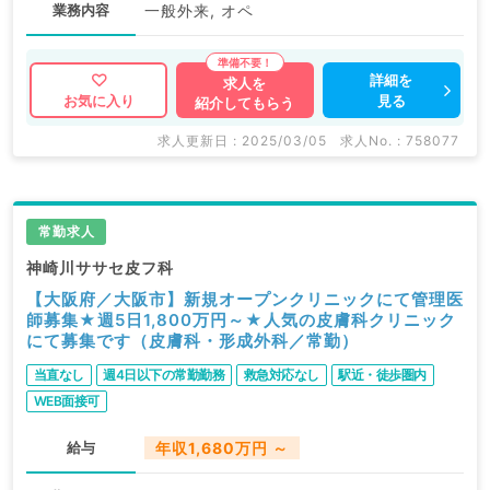
業務内容
一般外来, オペ
詳細を
求人を
見る
お気に入り
紹介してもらう
求人更新日 : 2025/03/05
求人No. : 758077
常勤求人
神崎川ササセ皮フ科
【大阪府／大阪市】新規オープンクリニックにて管理医
師募集★週5日1,800万円～★人気の皮膚科クリニック
にて募集です（皮膚科・形成外科／常勤）
当直なし
週4日以下の常勤勤務
救急対応なし
駅近・徒歩圏内
WEB面接可
給与
年収1,680万円 ～