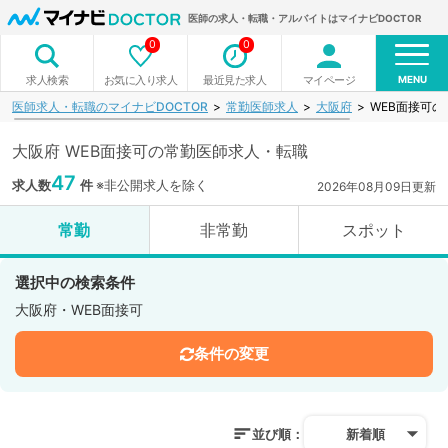
医師の求人・転職・アルバイトはマイナビDOCTOR
0
0
MENU
お気に入り求人
最近見た求人
マイページ
求人検索
医師求人・転職のマイナビDOCTOR
常勤医師求人
大阪府
WEB面接可
大阪府 WEB面接可の常勤医師求人・転職
47
求人数
件
※非公開求人を除く
2026年08月09日更新
常勤
非常勤
スポット
選択中の検索条件
大阪府・WEB面接可
条件の変更
並び順：
新着順