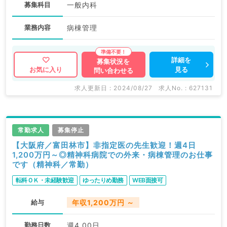
募集科目
一般内科
業務内容
病棟管理
詳細を
募集状況を
見る
お気に入り
問い合わせる
求人更新日 : 2024/08/27
求人No. : 627131
常勤求人
募集停止
【大阪府／富田林市】非指定医の先生歓迎！週4日
1,200万円～◎精神科病院での外来・病棟管理のお仕事
です（精神科／常勤）
転科ＯＫ・未経験歓迎
ゆったりめ勤務
WEB面接可
給与
年収1,200万円 ～
勤務日数
週4.00日