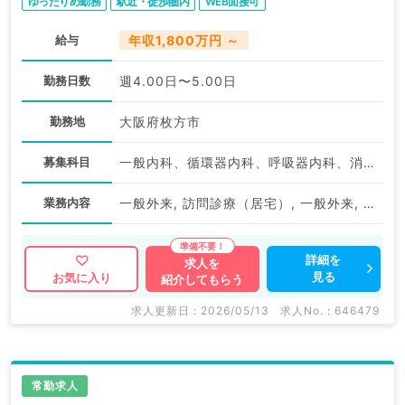
ゆったりめ勤務
駅近・徒歩圏内
WEB面接可
給与
年収1,800万円 ～
勤務日数
週4.00日〜5.00日
勤務地
大阪府枚方市
募集科目
一般内科、循環器内科、呼吸器内科、消化器内科、内分泌・代謝内科、総合診療科
業務内容
一般外来, 訪問診療（居宅）, 一般外来, 訪問診療（居宅）, 訪問診療（居宅）, 一般外来
詳細を
求人を
見る
お気に入り
紹介してもらう
求人更新日 : 2026/05/13
求人No. : 646479
常勤求人