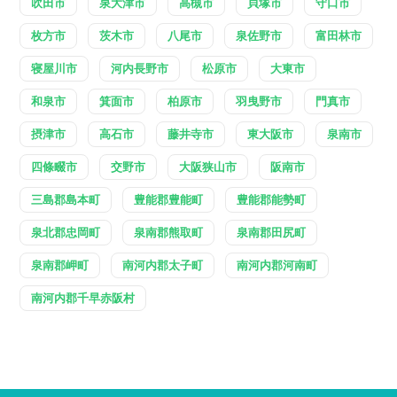
吹田市
泉大津市
高槻市
貝塚市
守口市
枚方市
茨木市
八尾市
泉佐野市
富田林市
寝屋川市
河内長野市
松原市
大東市
和泉市
箕面市
柏原市
羽曳野市
門真市
摂津市
高石市
藤井寺市
東大阪市
泉南市
四條畷市
交野市
大阪狭山市
阪南市
三島郡島本町
豊能郡豊能町
豊能郡能勢町
泉北郡忠岡町
泉南郡熊取町
泉南郡田尻町
泉南郡岬町
南河内郡太子町
南河内郡河南町
南河内郡千早赤阪村