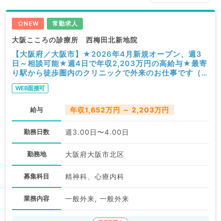
NEW
常勤求人
大阪こころの診療所 西梅田北新地院
【大阪府／大阪市】★2026年4月新規オープン、週3
日～相談可能★週4日で年収2,203万円の高給与★最寄
り駅から徒歩圏内のクリニックで外来のお仕事です（心
療内科・精神科／常勤）
WEB面接可
給与
年収1,652万円 ～ 2,203万円
勤務日数
週3.00日〜4.00日
勤務地
大阪府大阪市北区
募集科目
精神科、心療内科
業務内容
一般外来, 一般外来