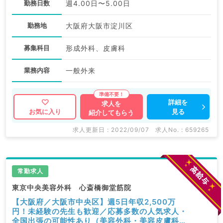
勤務日数
週4.00日〜5.00日
勤務地
大阪府大阪市淀川区
募集科目
形成外科、皮膚科
業務内容
一般外来
詳細を
求人を
見る
お気に入り
紹介してもらう
求人更新日 : 2022/09/07
求人No. : 659265
常勤求人
東京中央美容外科 心斎橋御堂筋院
【大阪府／大阪市中央区】週5日年収2,500万
円！未経験の先生も歓迎／応募多数の人気求人・
全国出張の可能性あり（美容外科・美容皮膚科／