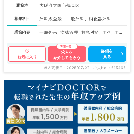
勤務地
大阪府大阪市鶴見区
募集科目
外科系全般、一般外科、消化器外科
業務内容
一般外来, 病棟管理, 救急対応, オペ, オペ, 上部内視鏡検査（ＧＦ）, 下部内視鏡検査（ＣＦ）
詳細を
求人を
見る
お気に入り
紹介してもらう
求人更新日 : 2025/07/07
求人No. : 615465