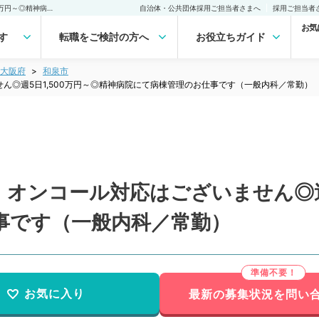
【大阪府／和泉市】当直・オンコール対応はございません◎週5日1,500万円～◎精神病院にて病棟管理のお仕事です（一般内科／常勤）の転職・求人｜医師の求人・転職・アルバイトは【マイナビDOCTOR】
自治体・公共団体採用ご担当者さまへ
採用ご担当者
お気
す
転職をご検討の方へ
お役立ちガイド
大阪府
和泉市
ん◎週5日1,500万円～◎精神病院にて病棟管理のお仕事です（一般内科／常勤）
オンコール対応はございません◎週5
事です（一般内科／常勤）
お気に入り
最新の募集状況を問い