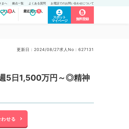
さまへ
拠点一覧
よくある質問
お電話でのお問い合わせについて
に入り求人
0
最近見た求人
1
スポット
無料登録
マイページ
更新日 : 2024/08/27
求人No : 627131
日1,500万円～◎精神
合わせる