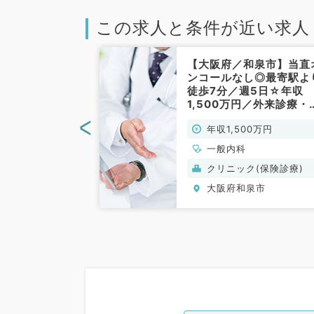
この求人と条件が近い求人
和泉市】週4日
【大阪府／和泉市】当直
万円～1,500万
ンコールなし◎最寄駅よ
ール・当直の相
徒歩7分／週5日☆年収
ー通勤OK！在
1,500万円／外来診療・
力する病院で
床管理・デイケア管理・
<
0万円～1,500万
年収1,500万円
内科／常勤）
問診療のお仕事です（内
／常勤）
一般内科
般）
クリニック(保険診療)
泉市
大阪府和泉市