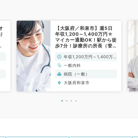
オ
【大阪府／和泉市】週5日
り
年収1,200～1,400万円☆
マイカー通勤OK！駅から徒
病
歩7分！診療所の所長（管
訪
理医師）の募集です！（内
年収1,200万円～1,400万
科
科／常勤）
円
一般内科
病院（一般）
大阪府和泉市