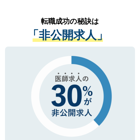
お気軽にご相談ください。先生専任のキャ
なく、医療機関側に開示したり、第三者に
リアパートナーが将来のご希望などをおう
提供することは一切ありません。また弊社
かがいして、現在の医療機関の状況や紹介
転職成功の秘訣は
は、個人情報の取り扱いについての厳密な
経験をまじえながら、適切なアドバイスを
管理基準を満たした事業者のみに付与され
「非公開求人」
させていただきます。すぐにご転職をされ
る、プライバシーマークを取得済みです。
ない方には、長期的なサポートが可能です
ご登録いただいた個人情報は、SSL（デー
ので、まずはご登録ください。
タ暗号化）によって保護されていますの
で、機密保持に関してもご安心ください。