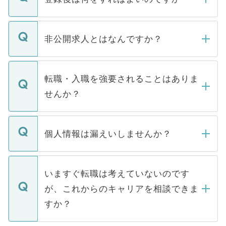
ご登録いただきましたら、弊社担当者がご
登録内容を確認し、その後メールもしくは
非公開求人とはなんですか？
お電話にて次のステップのご案内をいたし
ます。通常、5営業日以内にはご連絡をせて
マイナビDOCTORで取り扱っている求人の
いただきますので、しばらくお待ちくださ
うち約3割は、Webサイトからご覧いただ
転職・入職を強要されることはありま
い。
けない「非公開求人」です。非公開求人は
せんか？
下記の理由によって、一般には公開してい
ません。
転職・入職を強要することは一切ありませ
ん。また、仮に応募先から内定をいただい
個人情報は漏えいしませんか？
■応募殺到を避けるため 人気のある医療機
たとしても、ご本人が納得しない限り、内
関を公にしてしまうと、応募が殺到する場
定を承諾する必要はありません。内定先へ
個人情報が漏えいすることはありませんの
合があります。 選考を効率よく行うため
の辞退の連絡はキャリアパートナーが行い
で、ご安心ください。当サイトからの登録
いますぐ転職は考えていないのです
に、医療機関が求める条件に合った人材の
ますので、ご安心ください。
などで収集したご登録者様の個人情報は、
が、これからのキャリアを相談できま
みを人材紹介会社に依頼するケースが増え
ご本人のキャリアアップおよび転職活動の
ています。
すか？
支援を目的に使用いたします。お預かりし
ているすべての個人データはご本人の許可