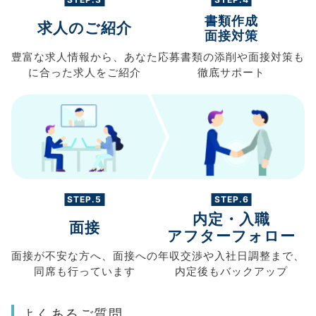
書類作成
求人のご紹介
面接対策
豊富な求人情報から、
あなた
応募書類の
添削や面接対策も
に合った求人を
ご紹介
徹底サポート
STEP.5
STEP.6
内定・入職
面接
アフターフォロー
面接が不安な方へ、
面接への
年収交渉や
入社日調整まで、
同席も
行っています
内定後もバックアップ
よくあるご質問