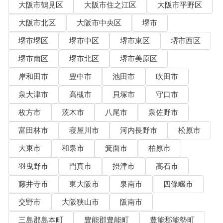
大阪市鶴見区
大阪市住之江区
大阪市平野区
大阪市北区
大阪市中央区
堺市
堺市堺区
堺市中区
堺市東区
堺市西区
堺市南区
堺市北区
堺市美原区
岸和田市
豊中市
池田市
吹田市
泉大津市
高槻市
貝塚市
守口市
枚方市
茨木市
八尾市
泉佐野市
富田林市
寝屋川市
河内長野市
松原市
大東市
和泉市
箕面市
柏原市
羽曳野市
門真市
摂津市
高石市
藤井寺市
東大阪市
泉南市
四條畷市
交野市
大阪狭山市
阪南市
三島郡島本町
豊能郡豊能町
豊能郡能勢町