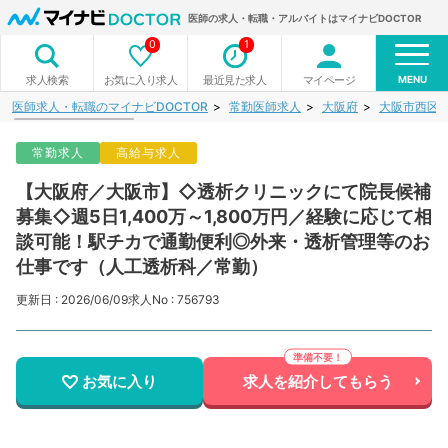
医師の求人・転職・アルバイトはマイナビDOCTOR
0
1
MENU
お気に入り求人
最近見た求人
マイページ
求人検索
医師求人・転職のマイナビDOCTOR
常勤医師求人
大阪府
大阪市西区
常勤求人
高給与求人
【大阪府／大阪市】◇透析クリニックにて院長候補
募集◇週5日1,400万～1,800万円／経験に応じて相
談可能！駅チカで通勤便利◎外来・透析管理等のお
仕事です（人工透析科／常勤）
更新日 : 2026/06/09
求人No : 756793
お気に入り
求人を紹介してもらう