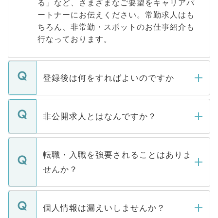
る」など、さまざまなご要望をキャリアパ
ートナーにお伝えください。常勤求人はも
ちろん、非常勤・スポットのお仕事紹介も
行なっております。
登録後は何をすればよいのですか
ご登録いただきましたら、弊社担当者がご
登録内容を確認し、その後メールもしくは
非公開求人とはなんですか？
お電話にて次のステップのご案内をいたし
ます。通常、5営業日以内にはご連絡をせて
マイナビDOCTORで取り扱っている求人の
いただきますので、しばらくお待ちくださ
うち約3割は、Webサイトからご覧いただ
転職・入職を強要されることはありま
い。
けない「非公開求人」です。非公開求人は
せんか？
下記の理由によって、一般には公開してい
ません。
転職・入職を強要することは一切ありませ
ん。また、仮に応募先から内定をいただい
個人情報は漏えいしませんか？
■応募殺到を避けるため 人気のある医療機
たとしても、ご本人が納得しない限り、内