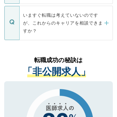
関を公にしてしまうと、応募が殺到する場
定を承諾する必要はありません。内定先へ
個人情報が漏えいすることはありませんの
合があります。 選考を効率よく行うため
の辞退の連絡はキャリアパートナーが行い
で、ご安心ください。当サイトからの登録
いますぐ転職は考えていないのです
に、医療機関が求める条件に合った人材の
ますので、ご安心ください。
などで収集したご登録者様の個人情報は、
が、これからのキャリアを相談できま
みを人材紹介会社に依頼するケースが増え
ご本人のキャリアアップおよび転職活動の
ています。
すか？
支援を目的に使用いたします。お預かりし
ているすべての個人データはご本人の許可
お気軽にご相談ください。先生専任のキャ
なく、医療機関側に開示したり、第三者に
リアパートナーが将来のご希望などをおう
提供することは一切ありません。また弊社
かがいして、現在の医療機関の状況や紹介
転職成功の秘訣は
は、個人情報の取り扱いについての厳密な
経験をまじえながら、適切なアドバイスを
管理基準を満たした事業者のみに付与され
「非公開求人」
させていただきます。すぐにご転職をされ
る、プライバシーマークを取得済みです。
ない方には、長期的なサポートが可能です
ご登録いただいた個人情報は、SSL（デー
ので、まずはご登録ください。
タ暗号化）によって保護されていますの
で、機密保持に関してもご安心ください。