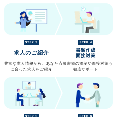
STEP.3
STEP.4
書類作成
求人のご紹介
面接対策
豊富な求人情報から、
あなた
応募書類の
添削や面接対策も
に合った求人を
ご紹介
徹底サポート
STEP.5
STEP.6