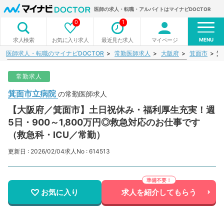
医師の求人・転職・アルバイトはマイナビDOCTOR
0
1
MENU
お気に入り求人
最近見た求人
マイページ
求人検索
医師求人・転職のマイナビDOCTOR
常勤医師求人
大阪府
箕面市
箕
常勤求人
箕面市立病院
の常勤医師求人
【大阪府／箕面市】土日祝休み・福利厚生充実！週
5日・900～1,800万円◎救急対応のお仕事です
（救急科・ICU／常勤）
更新日 : 2026/02/04
求人No : 614513
お気に入り
求人を紹介してもらう