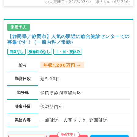
求人更新日 : 2026/07/14
求人No. : 651778
常勤求人
【静岡県／静岡市】人気の駅近の総合健診センターでの
募集です！（一般内科／常勤）
当直なし
救急対応なし
土・日・祝休み
給与
年収1,200万円 ～
勤務日数
週5.00日
勤務地
静岡県静岡市駿河区
募集科目
循環器内科
業務内容
一般健診・人間ドック, 巡回健診