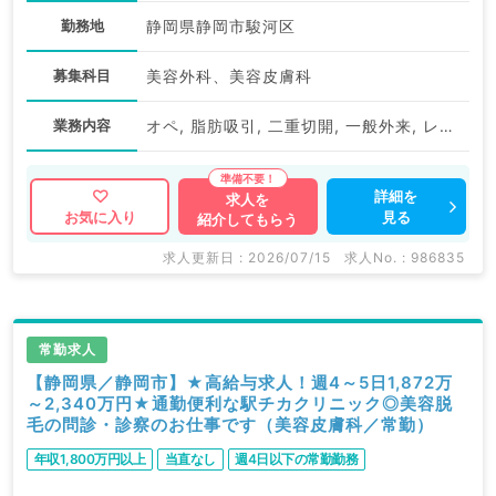
勤務地
静岡県静岡市駿河区
募集科目
美容外科、美容皮膚科
業務内容
オペ, 脂肪吸引, 二重切開, 一般外来, レーザー治療, その他
詳細を
求人を
見る
お気に入り
紹介してもらう
求人更新日 : 2026/07/15
求人No. : 986835
常勤求人
【静岡県／静岡市】★高給与求人！週4～5日1,872万
～2,340万円★通勤便利な駅チカクリニック◎美容脱
毛の問診・診察のお仕事です（美容皮膚科／常勤）
年収1,800万円以上
当直なし
週4日以下の常勤勤務