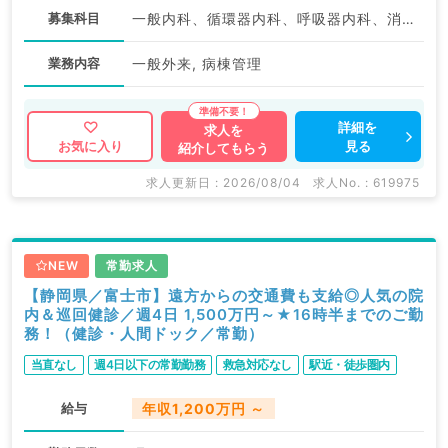
募集科目
一般内科、循環器内科、呼吸器内科、消化器内科、内分泌・代謝内科
業務内容
一般外来, 病棟管理
詳細を
求人を
見る
お気に入り
紹介してもらう
求人更新日 : 2026/08/04
求人No. : 619975
NEW
常勤求人
【静岡県／富士市】遠方からの交通費も支給◎人気の院
内＆巡回健診／週4日 1,500万円～★16時半までのご勤
務！（健診・人間ドック／常勤）
当直なし
週4日以下の常勤勤務
救急対応なし
駅近・徒歩圏内
給与
年収1,200万円 ～