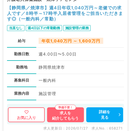
【静岡県／焼津市】週4日年収1,040万円～老健での求
人です／8時半～17時半入居者管理をご担当いただきま
す◎（一般内科／常勤）
当直なし
週4日以下の常勤勤務
施設管理の業務
給与
年収1,040万円 ～ 1,600万円
勤務日数
週4.00日〜5.00日
勤務地
静岡県焼津市
募集科目
一般内科
業務内容
施設管理
詳細を
求人を
見る
お気に入り
紹介してもらう
求人更新日 : 2026/07/27
求人No. : 658271