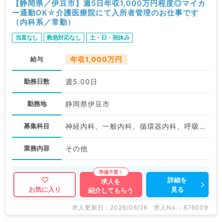
【静岡県／伊豆市】週5日年収1,000万円程度◎マイカ
ー通勤OK☆介護医療院にて入所者管理のお仕事です
（内科系／常勤）
当直なし
救急対応なし
土・日・祝休み
給与
年収1,000万円
勤務日数
週5.00日
勤務地
静岡県伊豆市
募集科目
神経内科、一般内科、循環器内科、呼吸器内科、消化器内科、内分泌・代謝内科、腎臓内科、老年内科、血液内科、膠原病科
業務内容
その他
詳細を
求人を
見る
お気に入り
紹介してもらう
求人更新日 : 2026/06/26
求人No. : 876009