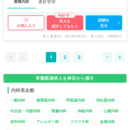
業務内容
透析管理
詳細を
求人を
見る
お気に入り
紹介してもらう
求人更新日 : 2026/06/23
求人No. : 696501
1
2
3
常勤医師求人を科目から探す
内科系全般
一般内科
循環器内科
呼吸器内科
消化器内科
内分泌・代謝内科
腎臓内科
神経内科
心療内科
老年内科
アレルギー科
リウマチ科
血液内科