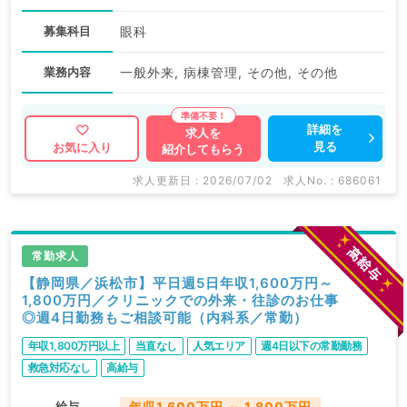
募集科目
眼科
業務内容
一般外来, 病棟管理, その他, その他
詳細を
求人を
見る
お気に入り
紹介してもらう
求人更新日 : 2026/07/02
求人No. : 686061
常勤求人
【静岡県／浜松市】平日週5日年収1,600万円～
1,800万円／クリニックでの外来・往診のお仕事
◎週4日勤務もご相談可能（内科系／常勤）
年収1,800万円以上
当直なし
人気エリア
週4日以下の常勤勤務
救急対応なし
高給与
給与
年収1,600万円 ～ 1,800万円