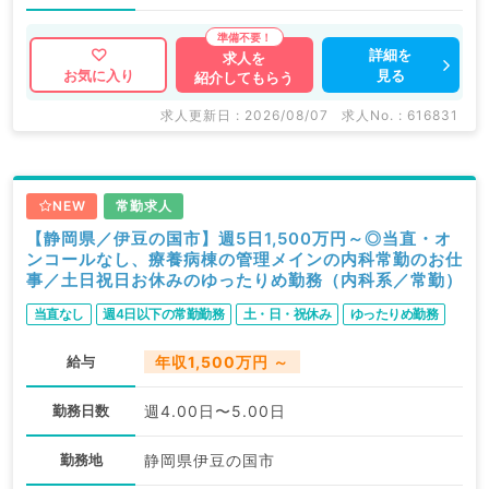
詳細を
求人を
見る
お気に入り
紹介してもらう
求人更新日 : 2026/08/07
求人No. : 616831
NEW
常勤求人
【静岡県／伊豆の国市】週5日1,500万円～◎当直・オ
ンコールなし、療養病棟の管理メインの内科常勤のお仕
事／土日祝日お休みのゆったりめ勤務（内科系／常勤）
当直なし
週4日以下の常勤勤務
土・日・祝休み
ゆったりめ勤務
給与
年収1,500万円 ～
勤務日数
週4.00日〜5.00日
勤務地
静岡県伊豆の国市