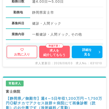
勤務日数
週4.00日〜5.00日
勤務地
静岡県富士市
募集科目
健診・人間ドック
業務内容
一般健診・人間ドック, その他
詳細を
求人を
見る
お気に入り
紹介してもらう
求人更新日 : 2026/08/03
求人No. : 631010
常勤求人
富士病院
【静岡県／御殿市】週4～5日年収1,200万円～1,750万
円◎駅チカでアクセス抜群☆病院にて画像診断（読
影）のお仕事です（放射線科／常勤）