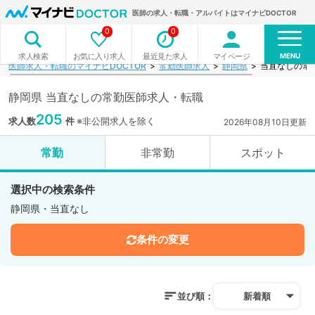
医師の求人・転職・アルバイトはマイナビDOCTOR
0
0
MENU
お気に入り求人
最近見た求人
マイページ
求人検索
医師求人・転職のマイナビDOCTOR
常勤医師求人
静岡県
当直なしの常
静岡県 当直なしの常勤医師求人・転職
205
求人数
件
※非公開求人を除く
2026年08月10日更新
常勤
非常勤
スポット
選択中の検索条件
静岡県・当直なし
条件の変更
並び順：
新着順