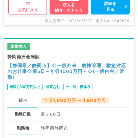
詳細を
求人を
見る
お気に入り
紹介してもらう
求人更新日 : 2026/07/27
求人No. : 649829
常勤求人
静岡徳洲会病院
【静岡県／静岡市】◇一般外来、病棟管理、救急対応
のお仕事◇週5日～年収1000万円～◇(一般内科／常
勤)
年収1,800万円以上
当直なし
土・日・祝休み
給与
年収1,000万円 ～ 1,900万円
勤務日数
週5.00日
勤務地
静岡県静岡市