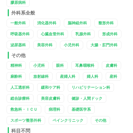
膠原病科
外科系全般
一般外科
消化器外科
脳神経外科
整形外科
呼吸器外科
心臓血管外科
乳腺外科
形成外科
泌尿器科
美容外科
小児外科
大腸・肛門外科
その他
精神科
小児科
眼科
耳鼻咽喉科
皮膚科
麻酔科
放射線科
産婦人科
婦人科
産科
人工透析科
緩和ケア科
リハビリテーション科
総合診療科
美容皮膚科
健診・人間ドック
救急科・ＩＣＵ
病理科
基礎医学系
スポーツ整形外科
ペインクリニック
その他
科目不問