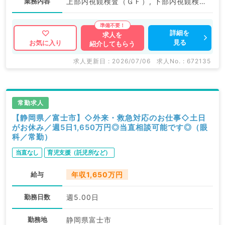
業務内容
上部内視鏡検査（ＧＦ）, 下部内視鏡検査（ＣＦ）
詳細を
求人を
見る
お気に入り
紹介してもらう
求人更新日 : 2026/07/06
求人No. : 672135
常勤求人
【静岡県／富士市】◇外来・救急対応のお仕事◇土日
がお休み／週5日1,650万円◎当直相談可能です◎（眼
科／常勤）
当直なし
育児支援（託児所など）
給与
年収1,650万円
勤務日数
週5.00日
勤務地
静岡県富士市