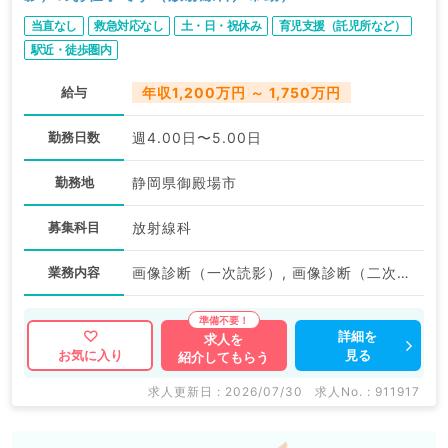
当直なし
救急対応なし
土・日・祝休み
育児支援（託児所など）
駅近・徒歩圏内
給与
年収1,200万円 ～ 1,750万円
勤務日数
週4.00日〜5.00日
勤務地
静岡県御殿場市
募集科目
放射線科
業務内容
画像診断（一次読影）, 画像診断（二次読影）
詳細を
求人を
見る
お気に入り
紹介してもらう
求人更新日 : 2026/07/30
求人No. : 911917