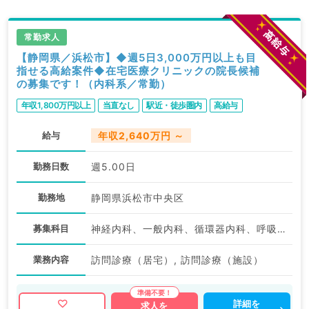
常勤求人
【静岡県／浜松市】◆週5日3,000万円以上も目
指せる高給案件◆在宅医療クリニックの院長候補
の募集です！（内科系／常勤）
年収1,800万円以上
当直なし
駅近・徒歩圏内
高給与
給与
年収2,640万円 ～
勤務日数
週5.00日
勤務地
静岡県浜松市中央区
募集科目
神経内科、一般内科、循環器内科、呼吸器内科、消化器内科、内分泌・代謝内科、腎臓内科、老年内科、血液内科、膠原病科
業務内容
訪問診療（居宅）, 訪問診療（施設）
詳細を
求人を