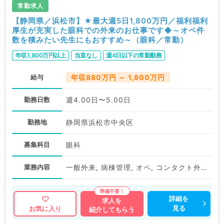
常勤求人
【静岡県／浜松市】★最大週5日1,800万円／福利福利
厚生が充実した眼科での外来のお仕事です◆～オペ件
数を積みたい先生にもおすすめ～（眼科／常勤）
年収1,800万円以上
当直なし
週4日以下の常勤勤務
給与
年収880万円 ～ 1,800万円
勤務日数
週4.00日〜5.00日
勤務地
静岡県浜松市中央区
募集科目
眼科
業務内容
一般外来, 病棟管理, オペ, コンタクト外来
詳細を
求人を
見る
お気に入り
紹介してもらう