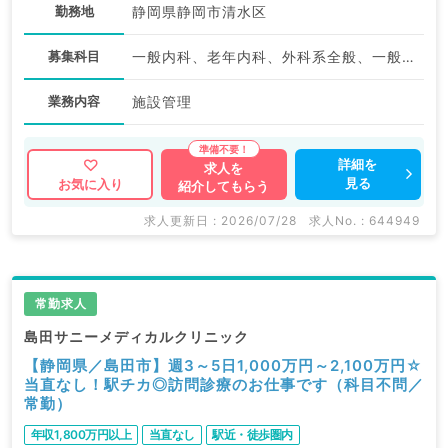
勤務地
静岡県静岡市清水区
募集科目
一般内科、老年内科、外科系全般、一般外科
業務内容
施設管理
詳細を
求人を
見る
お気に入り
紹介してもらう
求人更新日 : 2026/07/28
求人No. : 644949
常勤求人
島田サニーメディカルクリニック
【静岡県／島田市】週3～5日1,000万円～2,100万円☆
当直なし！駅チカ◎訪問診療のお仕事です（科目不問／
常勤）
年収1,800万円以上
当直なし
駅近・徒歩圏内