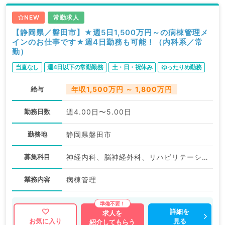
NEW
常勤求人
【静岡県／磐田市】★週5日1,500万円～の病棟管理メ
インのお仕事です★週4日勤務も可能！（内科系／常
勤）
当直なし
週4日以下の常勤勤務
土・日・祝休み
ゆったりめ勤務
給与
年収1,500万円 ～ 1,800万円
勤務日数
週4.00日〜5.00日
勤務地
静岡県磐田市
募集科目
神経内科、脳神経外科、リハビリテーション科、一般内科、呼吸器内科
業務内容
病棟管理
詳細を
求人を
見る
お気に入り
紹介してもらう