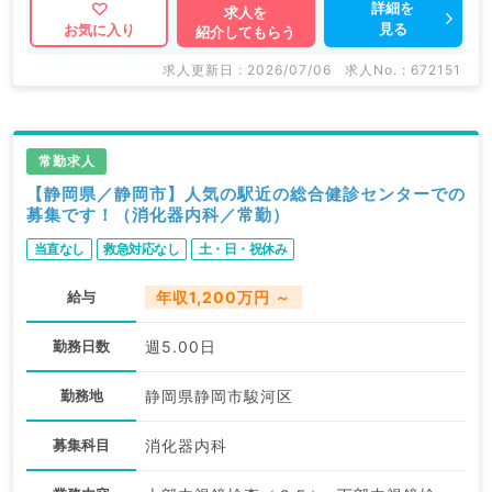
詳細を
求人を
見る
お気に入り
紹介してもらう
求人更新日 : 2026/07/06
求人No. : 672151
常勤求人
【静岡県／静岡市】人気の駅近の総合健診センターでの
募集です！（消化器内科／常勤）
当直なし
救急対応なし
土・日・祝休み
給与
年収1,200万円 ～
勤務日数
週5.00日
勤務地
静岡県静岡市駿河区
募集科目
消化器内科