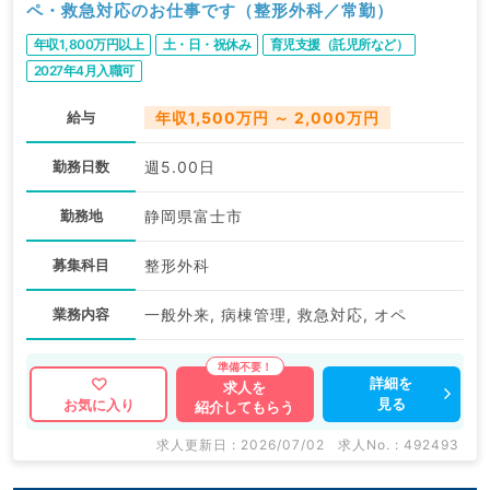
ペ・救急対応のお仕事です（整形外科／常勤）
年収1,800万円以上
土・日・祝休み
育児支援（託児所など）
2027年4月入職可
給与
年収1,500万円 ～ 2,000万円
勤務日数
週5.00日
勤務地
静岡県富士市
募集科目
整形外科
業務内容
一般外来, 病棟管理, 救急対応, オペ
詳細を
求人を
見る
お気に入り
紹介してもらう
求人更新日 : 2026/07/02
求人No. : 492493