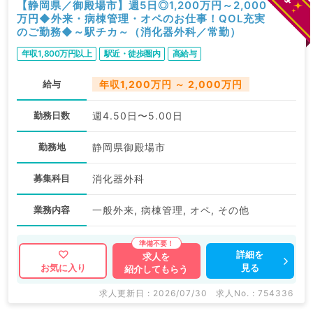
【静岡県／御殿場市】週5日◎1,200万円～2,000
万円◆外来・病棟管理・オペのお仕事！QOL充実
のご勤務◆～駅チカ～（消化器外科／常勤）
年収1,800万円以上
駅近・徒歩圏内
高給与
給与
年収1,200万円 ～ 2,000万円
勤務日数
週4.50日〜5.00日
勤務地
静岡県御殿場市
募集科目
消化器外科
業務内容
一般外来, 病棟管理, オペ, その他
詳細を
求人を
見る
お気に入り
紹介してもらう
求人更新日 : 2026/07/30
求人No. : 754336