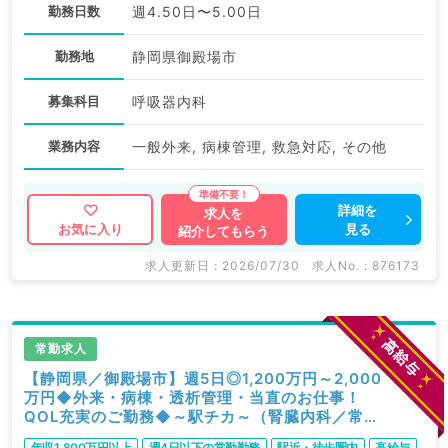
勤務日数
週4.50日〜5.00日
勤務地
静岡県御殿場市
募集科目
呼吸器内科
業務内容
一般外来, 病棟管理, 救急対応, その他
詳細を
求人を
見る
お気に入り
紹介してもらう
求人更新日 : 2026/07/30
求人No. : 876173
常勤求人
【静岡県／御殿場市】週5日◎1,200万円～2,000
万円◆外来・病棟・透析管理・当直のお仕事！
QOL充実のご勤務◆～駅チカ～（腎臓内科／常
勤）
年収1,800万円以上
週4日以下の常勤勤務
駅近・徒歩圏内
高給与