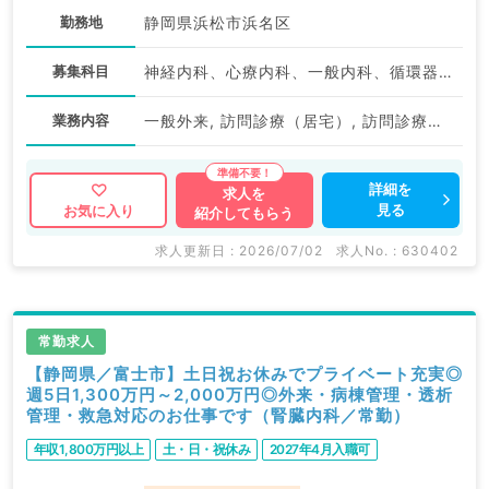
勤務地
静岡県浜松市浜名区
募集科目
神経内科、心療内科、一般内科、循環器内科、呼吸器内科、消化器内科、内分泌・代謝内科、腎臓内科、老年内科、血液内科、膠原病科
業務内容
一般外来, 訪問診療（居宅）, 訪問診療（施設）, 一般外来, 訪問診療（施設）
詳細を
求人を
見る
お気に入り
紹介してもらう
求人更新日 : 2026/07/02
求人No. : 630402
常勤求人
【静岡県／富士市】土日祝お休みでプライベート充実◎
週5日1,300万円～2,000万円◎外来・病棟管理・透析
管理・救急対応のお仕事です（腎臓内科／常勤）
年収1,800万円以上
土・日・祝休み
2027年4月入職可