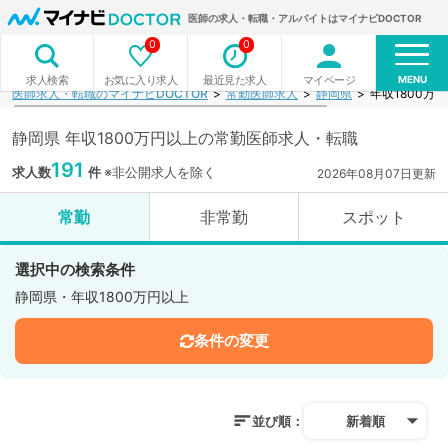
医師の求人・転職・アルバイトはマイナビDOCTOR
0
0
MENU
お気に入り求人
最近見た求人
マイページ
求人検索
医師求人・転職のマイナビDOCTOR
常勤医師求人
静岡県
年収1800万
静岡県 年収1800万円以上の常勤医師求人・転職
191
求人数
件
※非公開求人を除く
2026年08月07日更新
常勤
非常勤
スポット
選択中の検索条件
静岡県・年収1800万円以上
条件の変更
並び順：
新着順