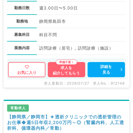
勤務日数
週3.00日〜5.00日
勤務地
静岡県島田市
募集科目
科目不問
業務内容
訪問診療（居宅）, 訪問診療（施設）
詳細を
求人を
見る
お気に入り
紹介してもらう
求人更新日 : 2026/07/27
求人No. : 912146
常勤求人
【静岡県／静岡市】★透析クリニックでの透析管理の
お仕事◆週5日年収2,200万円～◎（腎臓内科、人工透
析科、循環器内科／常勤）