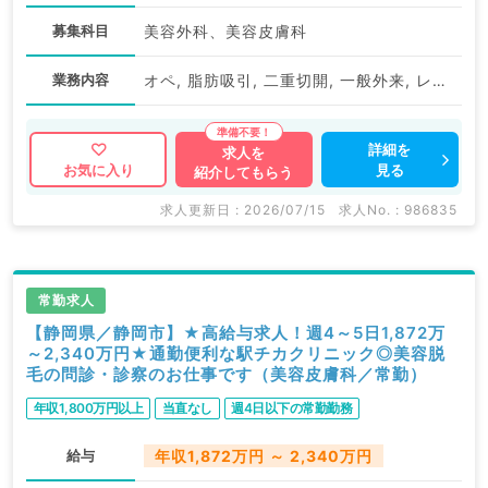
募集科目
美容外科、美容皮膚科
業務内容
オペ, 脂肪吸引, 二重切開, 一般外来, レーザー治療, その他
詳細を
求人を
見る
お気に入り
紹介してもらう
求人更新日 : 2026/07/15
求人No. : 986835
常勤求人
【静岡県／静岡市】★高給与求人！週4～5日1,872万
～2,340万円★通勤便利な駅チカクリニック◎美容脱
毛の問診・診察のお仕事です（美容皮膚科／常勤）
年収1,800万円以上
当直なし
週4日以下の常勤勤務
給与
年収1,872万円 ～ 2,340万円