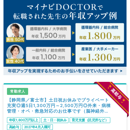
常勤求人
【静岡県／富士市】土日祝お休みでプライベート
充実◎週5日1,300万円～2,500万円◎外来・病棟
管理・オペ・救急対応のお仕事です（脳神経外科
／常勤）
年収1,800万円以上
土・日・祝休み
育児支援（託児所など）
高給与
2027年4月入職可