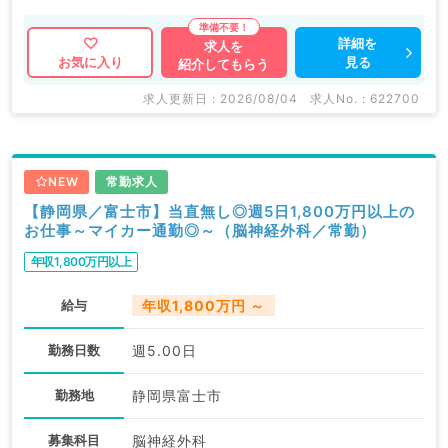
マイカー通勤相談可能で通勤便利です◎
詳細を
求人を
見る
お気に入り
紹介してもらう
マイナビDOCTORでは病院やクリニックなどの医療機
関求人はもちろんのこと、
求人更新日 : 2026/08/04
求人No. : 622700
掲載情報以外にも産業医等の企業系求人も多数扱ってい
ます。
求人内容の詳細等はお気軽にお問合せ下さい。
NEW
常勤求人
【静岡県／富士市】当直無し◎週5日1,800万円以上の
お仕事～マイカー通勤◎～（脳神経外科／常勤）
年収1,800万円以上
給与
年収1,800万円 ～
勤務日数
週5.00日
勤務地
静岡県富士市
募集科目
脳神経外科