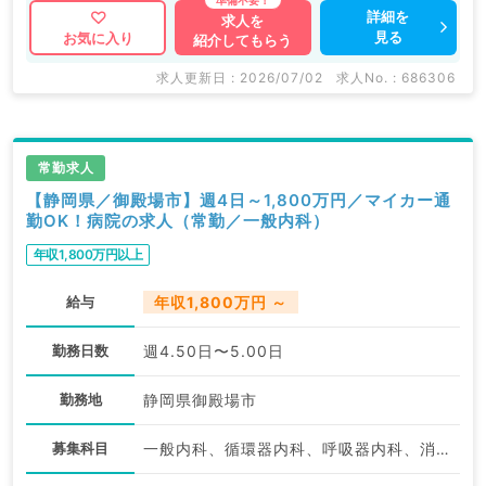
詳細を
求人を
見る
お気に入り
紹介してもらう
求人更新日 : 2026/07/02
求人No. : 686306
常勤求人
【静岡県／御殿場市】週4日～1,800万円／マイカー通
勤OK！病院の求人（常勤／一般内科）
年収1,800万円以上
給与
年収1,800万円 ～
勤務日数
週4.50日〜5.00日
勤務地
静岡県御殿場市
募集科目
一般内科、循環器内科、呼吸器内科、消化器内科、内分泌・代謝内科