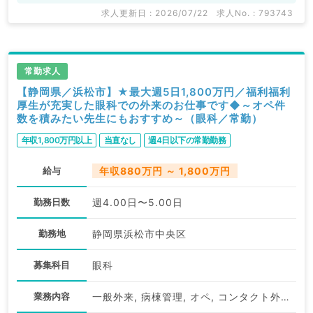
求人更新日 : 2026/07/22
求人No. : 793743
常勤求人
【静岡県／浜松市】★最大週5日1,800万円／福利福利
厚生が充実した眼科での外来のお仕事です◆～オペ件
数を積みたい先生にもおすすめ～（眼科／常勤）
年収1,800万円以上
当直なし
週4日以下の常勤勤務
給与
年収880万円 ～ 1,800万円
勤務日数
週4.00日〜5.00日
勤務地
静岡県浜松市中央区
募集科目
眼科
業務内容
一般外来, 病棟管理, オペ, コンタクト外来