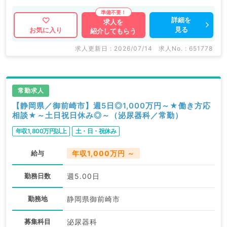
詳細を
求人を
見る
お気に入り
紹介してもらう
求人更新日 : 2026/07/14
求人No. : 651778
常勤求人
【静岡県／御前崎市】週5日◎1,000万円～★働き方応
相談★～土日祝日休み◎～（泌尿器科／常勤）
年収1,800万円以上
土・日・祝休み
給与
年収1,000万円 ～
勤務日数
週5.00日
勤務地
静岡県御前崎市
募集科目
泌尿器科