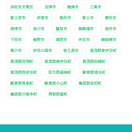
浜松市天竜区
沼津市
熱海市
三島市
富士宮市
伊東市
島田市
富士市
磐田市
焼津市
掛川市
藤枝市
御殿場市
袋井市
下田市
裾野市
湖西市
伊豆市
御前崎市
菊川市
伊豆の国市
牧之原市
賀茂郡東伊豆町
賀茂郡河津町
賀茂郡南伊豆町
賀茂郡松崎町
賀茂郡西伊豆町
田方郡函南町
駿東郡清水町
駿東郡長泉町
駿東郡小山町
榛原郡吉田町
榛原郡川根本町
周智郡森町