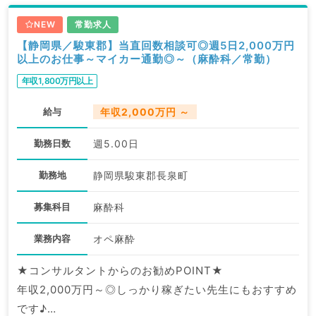
NEW
常勤求人
【静岡県／駿東郡】当直回数相談可◎週5日2,000万円
以上のお仕事～マイカー通勤◎～（麻酔科／常勤）
年収1,800万円以上
給与
年収2,000万円 ～
勤務日数
週5.00日
勤務地
静岡県駿東郡長泉町
募集科目
麻酔科
業務内容
オペ麻酔
★コンサルタントからのお勧めPOINT★
年収2,000万円～◎しっかり稼ぎたい先生にもおすすめ
です♪