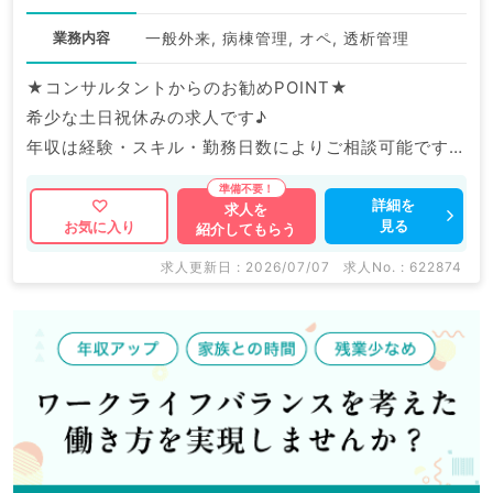
業務内容
一般外来, 病棟管理, オペ, 透析管理
★コンサルタントからのお勧めPOINT★
希少な土日祝休みの求人です♪
年収は経験・スキル・勤務日数によりご相談可能です。
マイナビDOCTORでは病院やクリニックなどの医療機
詳細を
求人を
見る
お気に入り
紹介してもらう
関求人はもちろんのこと、
掲載情報以外にも産業医等の企業系求人も多数扱ってい
求人更新日 : 2026/07/07
求人No. : 622874
ます。
求人内容の詳細等はお気軽にお問合せ下さい。