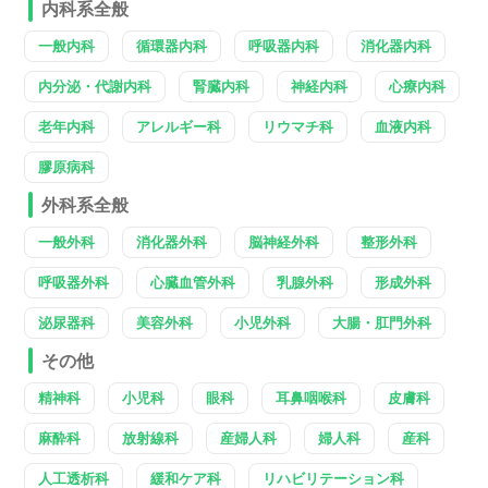
内科系全般
一般内科
循環器内科
呼吸器内科
消化器内科
内分泌・代謝内科
腎臓内科
神経内科
心療内科
老年内科
アレルギー科
リウマチ科
血液内科
膠原病科
外科系全般
一般外科
消化器外科
脳神経外科
整形外科
呼吸器外科
心臓血管外科
乳腺外科
形成外科
泌尿器科
美容外科
小児外科
大腸・肛門外科
その他
精神科
小児科
眼科
耳鼻咽喉科
皮膚科
麻酔科
放射線科
産婦人科
婦人科
産科
人工透析科
緩和ケア科
リハビリテーション科