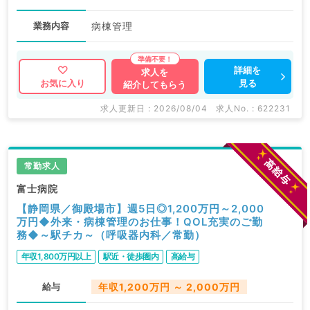
業務内容
病棟管理
詳細を
求人を
見る
お気に入り
紹介してもらう
求人更新日 : 2026/08/04
求人No. : 622231
常勤求人
富士病院
【静岡県／御殿場市】週5日◎1,200万円～2,000
万円◆外来・病棟管理のお仕事！QOL充実のご勤
務◆～駅チカ～（呼吸器内科／常勤）
年収1,800万円以上
駅近・徒歩圏内
高給与
給与
年収1,200万円 ～ 2,000万円