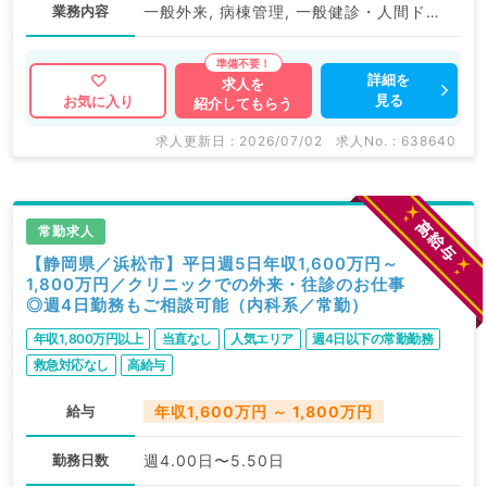
業務内容
一般外来, 病棟管理, 一般健診・人間ドック
詳細を
求人を
見る
お気に入り
紹介してもらう
求人更新日 : 2026/07/02
求人No. : 638640
常勤求人
【静岡県／浜松市】平日週5日年収1,600万円～
1,800万円／クリニックでの外来・往診のお仕事
◎週4日勤務もご相談可能（内科系／常勤）
年収1,800万円以上
当直なし
人気エリア
週4日以下の常勤勤務
救急対応なし
高給与
給与
年収1,600万円 ～ 1,800万円
勤務日数
週4.00日〜5.50日