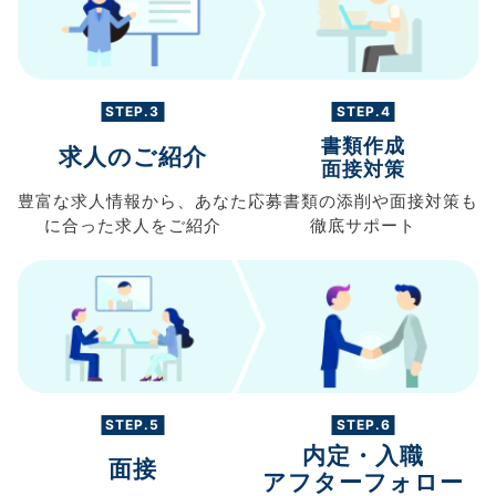
STEP.3
STEP.4
書類作成
求人のご紹介
面接対策
豊富な求人情報から、
あなた
応募書類の
添削や面接対策も
に合った求人を
ご紹介
徹底サポート
STEP.5
STEP.6
内定・入職
面接
アフターフォロー