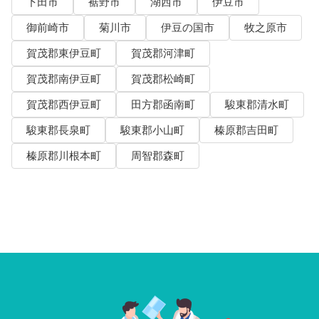
下田市
裾野市
湖西市
伊豆市
御前崎市
菊川市
伊豆の国市
牧之原市
賀茂郡東伊豆町
賀茂郡河津町
賀茂郡南伊豆町
賀茂郡松崎町
賀茂郡西伊豆町
田方郡函南町
駿東郡清水町
駿東郡長泉町
駿東郡小山町
榛原郡吉田町
榛原郡川根本町
周智郡森町