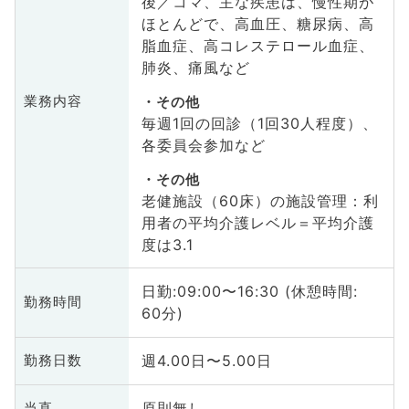
後／コマ、主な疾患は、慢性期が
ほとんどで、高血圧、糖尿病、高
脂血症、高コレステロール血症、
肺炎、痛風など
業務内容
その他
毎週1回の回診（1回30人程度）、
各委員会参加など
その他
老健施設（60床）の施設管理：利
用者の平均介護レベル＝平均介護
度は3.1
日勤:09:00〜16:30 (休憩時間:
勤務時間
60分)
週4.00日〜5.00日
勤務日数
原則無し
当直