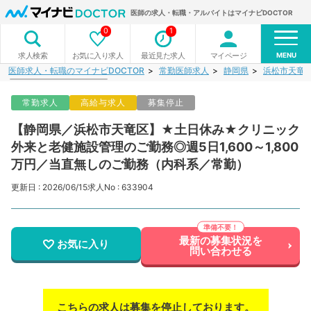
医師の求人・転職・アルバイトはマイナビDOCTOR
0
1
MENU
お気に入り求人
最近見た求人
マイページ
求人検索
医師求人・転職のマイナビDOCTOR
常勤医師求人
静岡県
浜松市天竜
常勤求人
高給与求人
募集停止
【静岡県／浜松市天竜区】★土日休み★クリニック
外来と老健施設管理のご勤務◎週5日1,600～1,800
万円／当直無しのご勤務（内科系／常勤）
更新日 : 2026/06/15
求人No : 633904
最新の募集状況を
お気に入り
問い合わせる
こちらの求人は募集を停止しております。