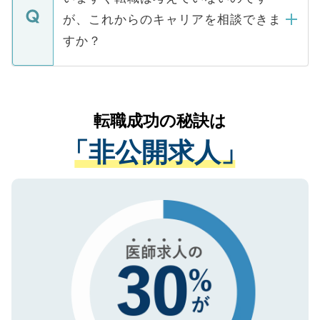
に、医療機関が求める条件に合った人材の
ますので、ご安心ください。
などで収集したご登録者様の個人情報は、
が、これからのキャリアを相談できま
みを人材紹介会社に依頼するケースが増え
ご本人のキャリアアップおよび転職活動の
ています。
すか？
支援を目的に使用いたします。お預かりし
ているすべての個人データはご本人の許可
お気軽にご相談ください。先生専任のキャ
なく、医療機関側に開示したり、第三者に
リアパートナーが将来のご希望などをおう
提供することは一切ありません。また弊社
かがいして、現在の医療機関の状況や紹介
転職成功の秘訣は
は、個人情報の取り扱いについての厳密な
経験をまじえながら、適切なアドバイスを
管理基準を満たした事業者のみに付与され
「非公開求人」
させていただきます。すぐにご転職をされ
る、プライバシーマークを取得済みです。
ない方には、長期的なサポートが可能です
ご登録いただいた個人情報は、SSL（デー
ので、まずはご登録ください。
タ暗号化）によって保護されていますの
で、機密保持に関してもご安心ください。