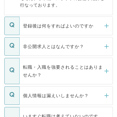
行なっております。
登録後は何をすればよいのですか
ご登録いただきましたら、弊社担当者がご
登録内容を確認し、その後メールもしくは
非公開求人とはなんですか？
お電話にて次のステップのご案内をいたし
ます。通常、5営業日以内にはご連絡をせて
マイナビDOCTORで取り扱っている求人の
いただきますので、しばらくお待ちくださ
うち約3割は、Webサイトからご覧いただ
転職・入職を強要されることはありま
い。
けない「非公開求人」です。非公開求人は
せんか？
下記の理由によって、一般には公開してい
ません。
転職・入職を強要することは一切ありませ
ん。また、仮に応募先から内定をいただい
個人情報は漏えいしませんか？
■応募殺到を避けるため 人気のある医療機
たとしても、ご本人が納得しない限り、内
関を公にしてしまうと、応募が殺到する場
定を承諾する必要はありません。内定先へ
個人情報が漏えいすることはありませんの
合があります。 選考を効率よく行うため
の辞退の連絡はキャリアパートナーが行い
で、ご安心ください。当サイトからの登録
いますぐ転職は考えていないのです