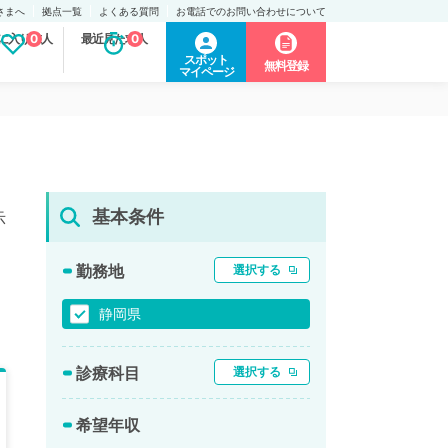
さまへ
拠点一覧
よくある質問
お電話でのお問い合わせについて
に入り求人
0
最近見た求人
0
スポット
無料登録
マイページ
基本条件
示
勤務地
選択する
静岡県
診療科目
選択する
希望年収