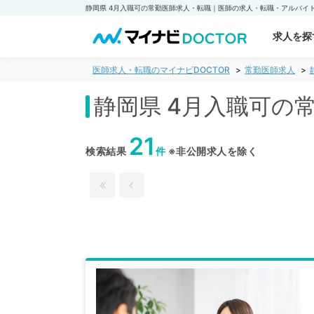
求人を探
医師求人・転職のマイナビDOCTOR
常勤医師求人
静岡県 4月入職可の
21
検索結果
件
※非公開求人を除く