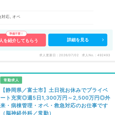
急対応, オペ
詳細を
見る
人を
紹介してもらう
求人更新日 : 2026/07/02
求人No. : 492493
常勤求人
【静岡県／富士市】土日祝お休みでプライベ
ート充実◎週5日1,300万円～2,500万円◎外
来・病棟管理・オペ・救急対応のお仕事です
（脳神経外科／常勤）