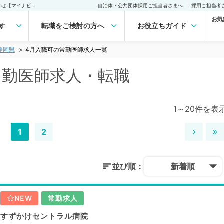
静岡県 4月入職可の常勤医師求人・転職｜医師の求人・転職・アルバイトは【マイナビDOCTOR】
自治体・公共団体採用ご担当者さまへ
採用ご担当者
お気
す
転職をご検討の方へ
お役立ちガイド
静岡県
4月入職可の常勤医師求人一覧
常勤医師求人・転職
1～20件を表
1
2
並び順：
新着順
NEW
常勤求人
すずかけセントラル病院