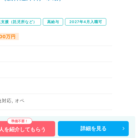
児支援（託児所など）
高給与
2027年4月入職可
500万円
急対応, オペ
詳細を
見る
人を
紹介してもらう