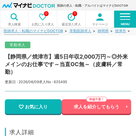
医師の求人・転職・アルバイトはマイナビDOCTOR
0
1
MENU
お気に入り求人
最近見た求人
マイページ
求人検索
医師求人・転職のマイナビDOCTOR
常勤医師求人
静岡県
焼津市
【
常勤求人
【静岡県／焼津市】週5日年収2,000万円～◎外来
メインのお仕事です～当直OC無～（皮膚科／常
勤）
更新日 : 2026/06/09
求人No : 635495
お気に入り
求人を紹介してもらう
求人詳細