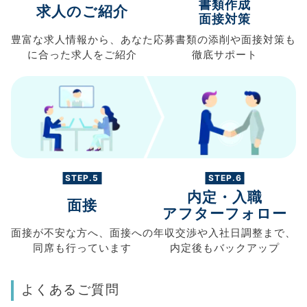
書類作成
求人のご紹介
面接対策
豊富な求人情報から、
あなた
応募書類の
添削や面接対策も
に合った求人を
ご紹介
徹底サポート
STEP.5
STEP.6
内定・入職
面接
アフターフォロー
面接が不安な方へ、
面接への
年収交渉や
入社日調整まで、
同席も
行っています
内定後もバックアップ
よくあるご質問