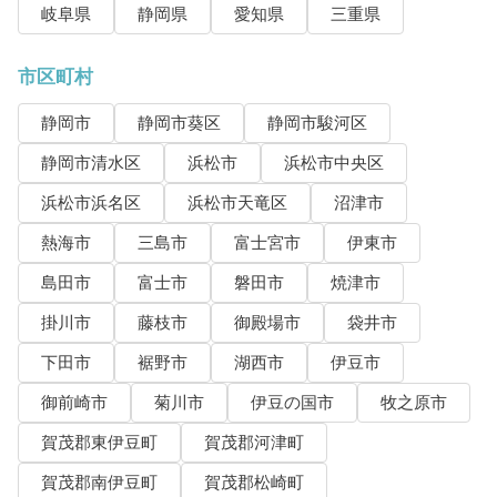
岐阜県
静岡県
愛知県
三重県
市区町村
静岡市
静岡市葵区
静岡市駿河区
静岡市清水区
浜松市
浜松市中央区
浜松市浜名区
浜松市天竜区
沼津市
熱海市
三島市
富士宮市
伊東市
島田市
富士市
磐田市
焼津市
掛川市
藤枝市
御殿場市
袋井市
下田市
裾野市
湖西市
伊豆市
御前崎市
菊川市
伊豆の国市
牧之原市
賀茂郡東伊豆町
賀茂郡河津町
賀茂郡南伊豆町
賀茂郡松崎町