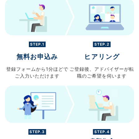
STEP.1
STEP.2
無料お申込み
ヒアリング
登録フォームから
1分ほどで
ご登録後、
アドバイザーが転
ご入力
いただけます
職の
ご希望を伺います
STEP.3
STEP.4