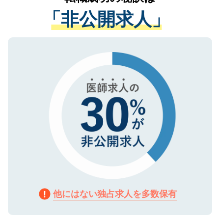
経験をまじえながら、適切なアドバイスを
管理基準を満たした事業者のみに付与され
「非公開求人」
させていただきます。すぐにご転職をされ
る、プライバシーマークを取得済みです。
ない方には、長期的なサポートが可能です
ご登録いただいた個人情報は、SSL（デー
ので、まずはご登録ください。
タ暗号化）によって保護されていますの
で、機密保持に関してもご安心ください。
他にはない独占求人を多数保有