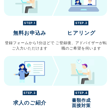
STEP.1
STEP.2
無料お申込み
ヒアリング
登録フォームから
1分ほどで
ご登録後、
アドバイザーが転
ご入力
いただけます
職の
ご希望を伺います
STEP.3
STEP.4
書類作成
求人のご紹介
面接対策