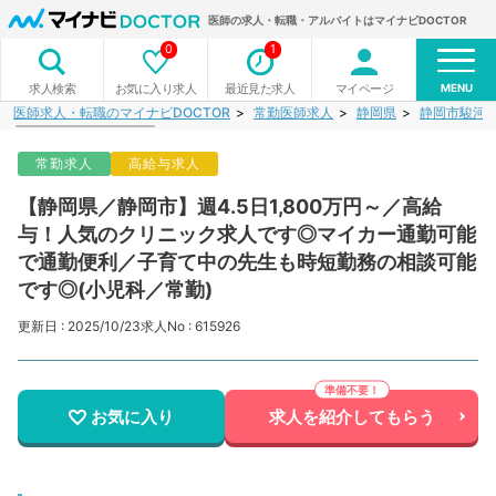
医師の求人・転職・アルバイトはマイナビDOCTOR
0
1
MENU
お気に入り求人
最近見た求人
マイページ
求人検索
医師求人・転職のマイナビDOCTOR
常勤医師求人
静岡県
静岡市駿河
常勤求人
高給与求人
【静岡県／静岡市】週4.5日1,800万円～／高給
与！人気のクリニック求人です◎マイカー通勤可能
で通勤便利／子育て中の先生も時短勤務の相談可能
です◎(小児科／常勤)
更新日 : 2025/10/23
求人No : 615926
お気に入り
求人を紹介してもらう