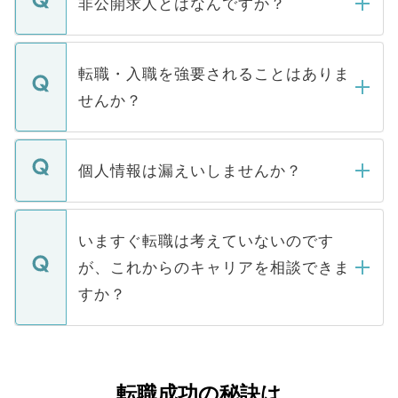
非公開求人とはなんですか？
お電話にて次のステップのご案内をいたし
ます。通常、5営業日以内にはご連絡をせて
マイナビDOCTORで取り扱っている求人の
いただきますので、しばらくお待ちくださ
うち約3割は、Webサイトからご覧いただ
転職・入職を強要されることはありま
い。
けない「非公開求人」です。非公開求人は
せんか？
下記の理由によって、一般には公開してい
ません。
転職・入職を強要することは一切ありませ
ん。また、仮に応募先から内定をいただい
個人情報は漏えいしませんか？
■応募殺到を避けるため 人気のある医療機
たとしても、ご本人が納得しない限り、内
関を公にしてしまうと、応募が殺到する場
定を承諾する必要はありません。内定先へ
個人情報が漏えいすることはありませんの
合があります。 選考を効率よく行うため
の辞退の連絡はキャリアパートナーが行い
で、ご安心ください。当サイトからの登録
いますぐ転職は考えていないのです
に、医療機関が求める条件に合った人材の
ますので、ご安心ください。
などで収集したご登録者様の個人情報は、
が、これからのキャリアを相談できま
みを人材紹介会社に依頼するケースが増え
ご本人のキャリアアップおよび転職活動の
ています。
すか？
支援を目的に使用いたします。お預かりし
ているすべての個人データはご本人の許可
お気軽にご相談ください。先生専任のキャ
なく、医療機関側に開示したり、第三者に
リアパートナーが将来のご希望などをおう
提供することは一切ありません。また弊社
かがいして、現在の医療機関の状況や紹介
転職成功の秘訣は
は、個人情報の取り扱いについての厳密な