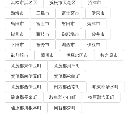
浜松市浜名区
浜松市天竜区
沼津市
熱海市
三島市
富士宮市
伊東市
島田市
富士市
磐田市
焼津市
掛川市
藤枝市
御殿場市
袋井市
下田市
裾野市
湖西市
伊豆市
御前崎市
菊川市
伊豆の国市
牧之原市
賀茂郡東伊豆町
賀茂郡河津町
賀茂郡南伊豆町
賀茂郡松崎町
賀茂郡西伊豆町
田方郡函南町
駿東郡清水町
駿東郡長泉町
駿東郡小山町
榛原郡吉田町
榛原郡川根本町
周智郡森町