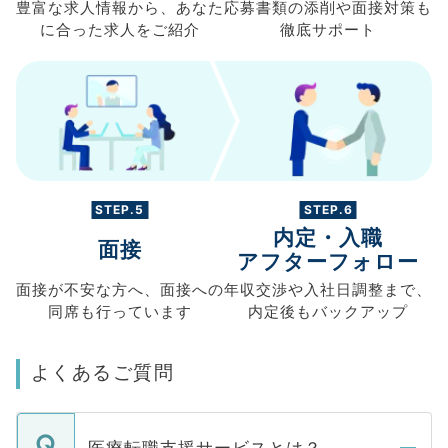
豊富な求人情報から、
あなた
応募書類の
添削や面接対策も
に合った求人を
ご紹介
徹底サポート
STEP.5
STEP.6
内定・入職
面接
アフターフォロー
面接が不安な方へ、
面接への
年収交渉や
入社日調整まで、
同席も
行っています
内定後もバックアップ
よくあるご質問