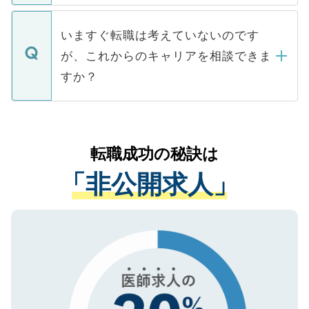
関を公にしてしまうと、応募が殺到する場
定を承諾する必要はありません。内定先へ
個人情報が漏えいすることはありませんの
合があります。 選考を効率よく行うため
の辞退の連絡はキャリアパートナーが行い
で、ご安心ください。当サイトからの登録
いますぐ転職は考えていないのです
に、医療機関が求める条件に合った人材の
ますので、ご安心ください。
などで収集したご登録者様の個人情報は、
が、これからのキャリアを相談できま
みを人材紹介会社に依頼するケースが増え
ご本人のキャリアアップおよび転職活動の
ています。
すか？
支援を目的に使用いたします。お預かりし
ているすべての個人データはご本人の許可
お気軽にご相談ください。先生専任のキャ
なく、医療機関側に開示したり、第三者に
リアパートナーが将来のご希望などをおう
提供することは一切ありません。また弊社
かがいして、現在の医療機関の状況や紹介
転職成功の秘訣は
は、個人情報の取り扱いについての厳密な
経験をまじえながら、適切なアドバイスを
管理基準を満たした事業者のみに付与され
「非公開求人」
させていただきます。すぐにご転職をされ
る、プライバシーマークを取得済みです。
ない方には、長期的なサポートが可能です
ご登録いただいた個人情報は、SSL（デー
ので、まずはご登録ください。
タ暗号化）によって保護されていますの
で、機密保持に関してもご安心ください。