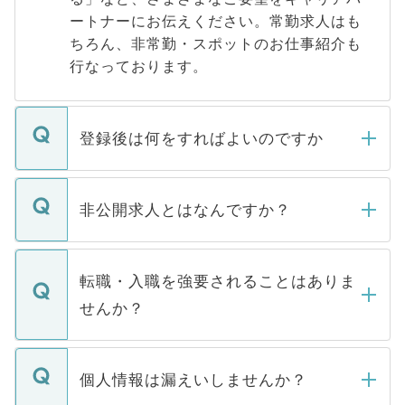
ートナーにお伝えください。常勤求人はも
ちろん、非常勤・スポットのお仕事紹介も
行なっております。
登録後は何をすればよいのですか
ご登録いただきましたら、弊社担当者がご
登録内容を確認し、その後メールもしくは
非公開求人とはなんですか？
お電話にて次のステップのご案内をいたし
ます。通常、5営業日以内にはご連絡をせて
マイナビDOCTORで取り扱っている求人の
いただきますので、しばらくお待ちくださ
うち約3割は、Webサイトからご覧いただ
転職・入職を強要されることはありま
い。
けない「非公開求人」です。非公開求人は
せんか？
下記の理由によって、一般には公開してい
ません。
転職・入職を強要することは一切ありませ
ん。また、仮に応募先から内定をいただい
個人情報は漏えいしませんか？
■応募殺到を避けるため 人気のある医療機
たとしても、ご本人が納得しない限り、内