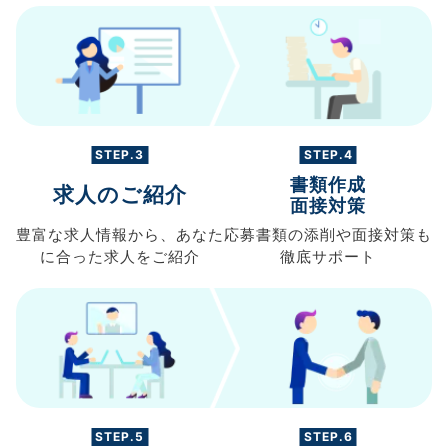
STEP.3
STEP.4
書類作成
求人のご紹介
面接対策
豊富な求人情報から、
あなた
応募書類の
添削や面接対策も
に合った求人を
ご紹介
徹底サポート
STEP.5
STEP.6