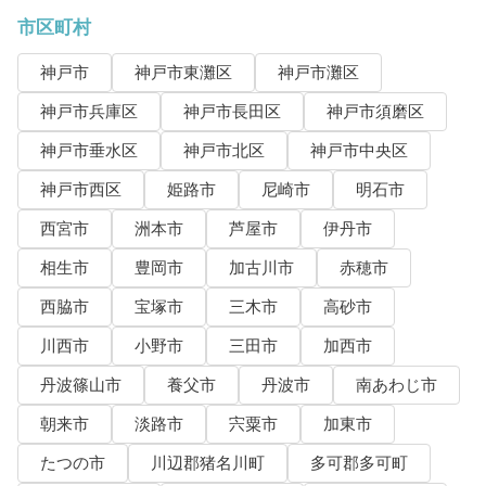
市区町村
神戸市
神戸市東灘区
神戸市灘区
神戸市兵庫区
神戸市長田区
神戸市須磨区
神戸市垂水区
神戸市北区
神戸市中央区
神戸市西区
姫路市
尼崎市
明石市
西宮市
洲本市
芦屋市
伊丹市
相生市
豊岡市
加古川市
赤穂市
西脇市
宝塚市
三木市
高砂市
川西市
小野市
三田市
加西市
丹波篠山市
養父市
丹波市
南あわじ市
朝来市
淡路市
宍粟市
加東市
たつの市
川辺郡猪名川町
多可郡多可町