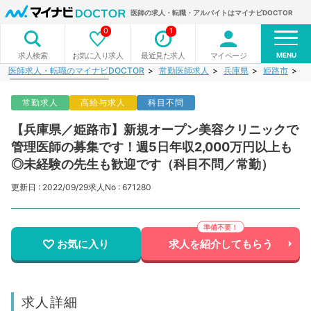
医師の求人・転職・アルバイトはマイナビDOCTOR
0
1
MENU
お気に入り求人
最近見た求人
マイページ
求人検索
医師求人・転職のマイナビDOCTOR
常勤医師求人
兵庫県
姫路市
【
常勤求人
高給与求人
科目不問
【兵庫県／姫路市】新規オープン美容クリニックで
管理医師の募集です！週5日年収2,000万円以上も
◎未経験の先生も歓迎です（科目不問／常勤）
更新日 : 2022/09/29
求人No : 671280
お気に入り
求人を紹介してもらう
求人詳細