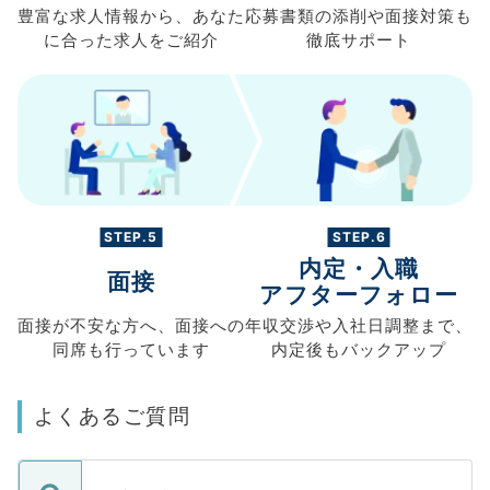
豊富な求人情報から、
あなた
応募書類の
添削や面接対策も
に合った求人を
ご紹介
徹底サポート
STEP.5
STEP.6
内定・入職
面接
アフターフォロー
面接が不安な方へ、
面接への
年収交渉や
入社日調整まで、
同席も
行っています
内定後もバックアップ
よくあるご質問