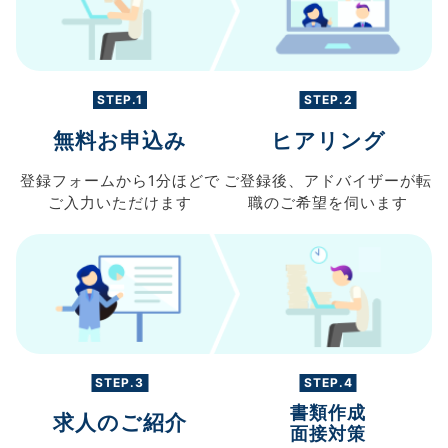
STEP.1
STEP.2
無料お申込み
ヒアリング
登録フォームから
1分ほどで
ご登録後、
アドバイザーが転
ご入力
いただけます
職の
ご希望を伺います
STEP.3
STEP.4
書類作成
求人のご紹介
面接対策