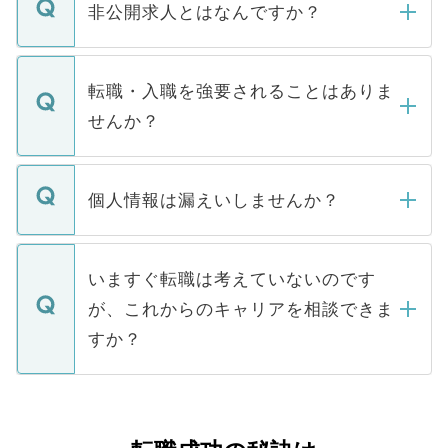
登録内容を確認し、その後メールもしくは
非公開求人とはなんですか？
お電話にて次のステップのご案内をいたし
ます。通常、5営業日以内にはご連絡をせて
マイナビDOCTORで取り扱っている求人の
いただきますので、しばらくお待ちくださ
うち約3割は、Webサイトからご覧いただ
転職・入職を強要されることはありま
い。
けない「非公開求人」です。非公開求人は
せんか？
下記の理由によって、一般には公開してい
ません。
転職・入職を強要することは一切ありませ
ん。また、仮に応募先から内定をいただい
個人情報は漏えいしませんか？
■応募殺到を避けるため 人気のある医療機
たとしても、ご本人が納得しない限り、内
関を公にしてしまうと、応募が殺到する場
定を承諾する必要はありません。内定先へ
個人情報が漏えいすることはありませんの
合があります。 選考を効率よく行うため
の辞退の連絡はキャリアパートナーが行い
で、ご安心ください。当サイトからの登録
いますぐ転職は考えていないのです
に、医療機関が求める条件に合った人材の
ますので、ご安心ください。
などで収集したご登録者様の個人情報は、
が、これからのキャリアを相談できま
みを人材紹介会社に依頼するケースが増え
ご本人のキャリアアップおよび転職活動の
ています。
すか？
支援を目的に使用いたします。お預かりし
ているすべての個人データはご本人の許可
お気軽にご相談ください。先生専任のキャ
なく、医療機関側に開示したり、第三者に
リアパートナーが将来のご希望などをおう
提供することは一切ありません。また弊社
かがいして、現在の医療機関の状況や紹介