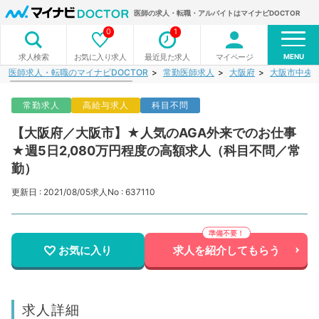
医師の求人・転職・アルバイトはマイナビDOCTOR
0
1
MENU
お気に入り求人
最近見た求人
マイページ
求人検索
医師求人・転職のマイナビDOCTOR
常勤医師求人
大阪府
大阪市中央
常勤求人
高給与求人
科目不問
【大阪府／大阪市】★人気のAGA外来でのお仕事
★週5日2,080万円程度の高額求人（科目不問／常
勤）
更新日 : 2021/08/05
求人No : 637110
お気に入り
求人を紹介してもらう
求人詳細