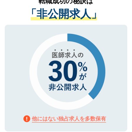
転職成功の秘訣は
は、個人情報の取り扱いについての厳密な
経験をまじえながら、適切なアドバイスを
管理基準を満たした事業者のみに付与され
「非公開求人」
させていただきます。すぐにご転職をされ
る、プライバシーマークを取得済みです。
ない方には、長期的なサポートが可能です
ご登録いただいた個人情報は、SSL（デー
ので、まずはご登録ください。
タ暗号化）によって保護されていますの
で、機密保持に関してもご安心ください。
他にはない独占求人を多数保有