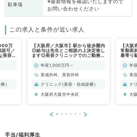
※最新情報を確認いたしますので
駐車場
お問い合わせください
この求人と条件が近い求人
000万
【大阪府／大阪市】駅から徒歩圏内
【大阪
相談可／
◎給与は先生とご相談の上決定致し
常勤医師
な美容ク
ます◎美容クリニックでのご勤務で
最寄り
（美容
す（形成外科・美容外科／常勤）
ックで
年収1,000万円～
年収
形成外科、美容外科
美
診療）
クリニック(美容・自由診療）
ク
大阪府大阪市中央区
大
<
>
手当/福利厚生