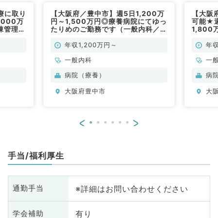
療に取り
【大阪府／豊中市】週5日1,200万
【大阪
000万
円～1,500万円◎療養病院にてゆっ
可能★週
棟管理・
たりめのご勤務です（一般内科／常
1,80
般内科／
勤）
ンに力
病棟管
年収1,200万円～
年収
一般内
一般内科
一
病院（療養）
病
大阪府豊中市
大
<
>
手当/福利厚生
※詳細はお問い合わせください
通勤手当
有り
学会補助