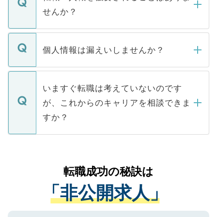
い。
けない「非公開求人」です。非公開求人は
せんか？
下記の理由によって、一般には公開してい
ません。
転職・入職を強要することは一切ありませ
ん。また、仮に応募先から内定をいただい
個人情報は漏えいしませんか？
■応募殺到を避けるため 人気のある医療機
たとしても、ご本人が納得しない限り、内
関を公にしてしまうと、応募が殺到する場
定を承諾する必要はありません。内定先へ
個人情報が漏えいすることはありませんの
合があります。 選考を効率よく行うため
の辞退の連絡はキャリアパートナーが行い
で、ご安心ください。当サイトからの登録
いますぐ転職は考えていないのです
に、医療機関が求める条件に合った人材の
ますので、ご安心ください。
などで収集したご登録者様の個人情報は、
が、これからのキャリアを相談できま
みを人材紹介会社に依頼するケースが増え
ご本人のキャリアアップおよび転職活動の
ています。
すか？
支援を目的に使用いたします。お預かりし
ているすべての個人データはご本人の許可
お気軽にご相談ください。先生専任のキャ
なく、医療機関側に開示したり、第三者に
リアパートナーが将来のご希望などをおう
提供することは一切ありません。また弊社
かがいして、現在の医療機関の状況や紹介
転職成功の秘訣は
は、個人情報の取り扱いについての厳密な
経験をまじえながら、適切なアドバイスを
管理基準を満たした事業者のみに付与され
「非公開求人」
させていただきます。すぐにご転職をされ
る、プライバシーマークを取得済みです。
ない方には、長期的なサポートが可能です
ご登録いただいた個人情報は、SSL（デー
ので、まずはご登録ください。