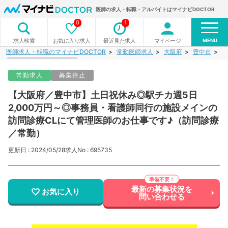
医師の求人・転職・アルバイトはマイナビDOCTOR
0
1
MENU
お気に入り求人
最近見た求人
マイページ
求人検索
医師求人・転職のマイナビDOCTOR
常勤医師求人
大阪府
豊中市
【
常勤求人
募集停止
【大阪府／豊中市】土日祝休み◎駅チカ週5日
2,000万円～◎事務員・看護師同行の施設メインの
訪問診療CLにて管理医師のお仕事です♪（訪問診療
／常勤）
更新日 : 2024/05/28
求人No : 695735
最新の募集状況を
お気に入り
問い合わせる