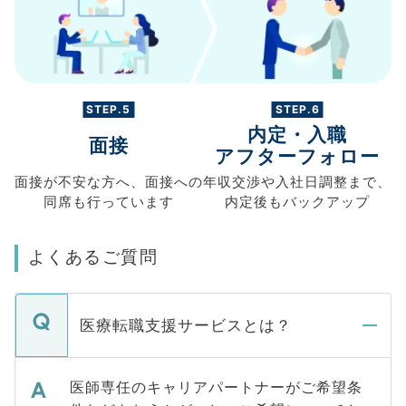
STEP.5
STEP.6
内定・入職
面接
アフターフォロー
面接が不安な方へ、
面接への
年収交渉や
入社日調整まで、
同席も
行っています
内定後もバックアップ
よくあるご質問
医療転職支援サービスとは？
医師専任のキャリアパートナーがご希望条