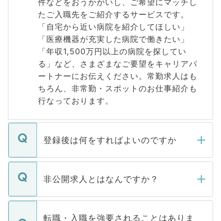
件などをおうかがいし、ご希望にマッチし
たご入職先をご紹介するサービスです。
「自宅から近い病院を紹介してほしい」
「医療機器が充実した病院で働きたい」
「年収1,500万円以上の病院を探してい
る」など、さまざまなご要望をキャリアパ
ートナーにお伝えください。常勤求人はも
ちろん、非常勤・スポットのお仕事紹介も
行なっております。
登録後は何をすればよいのですか
ご登録いただきましたら、弊社担当者がご
登録内容を確認し、その後メールもしくは
非公開求人とはなんですか？
お電話にて次のステップのご案内をいたし
ます。通常、5営業日以内にはご連絡をせて
マイナビDOCTORで取り扱っている求人の
いただきますので、しばらくお待ちくださ
うち約3割は、Webサイトからご覧いただ
転職・入職を強要されることはありま