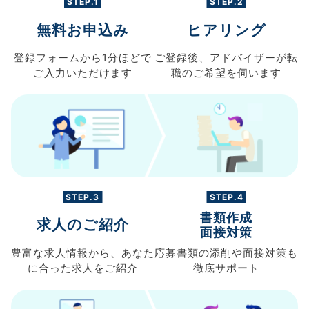
STEP.1
STEP.2
無料お申込み
ヒアリング
登録フォームから
1分ほどで
ご登録後、
アドバイザーが転
ご入力
いただけます
職の
ご希望を伺います
STEP.3
STEP.4
書類作成
求人のご紹介
面接対策
豊富な求人情報から、
あなた
応募書類の
添削や面接対策も
に合った求人を
ご紹介
徹底サポート