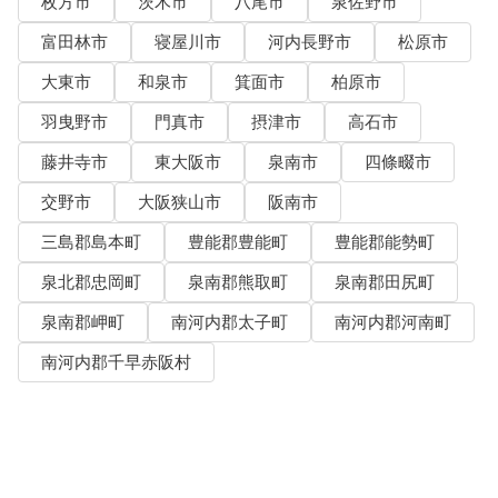
枚方市
茨木市
八尾市
泉佐野市
富田林市
寝屋川市
河内長野市
松原市
大東市
和泉市
箕面市
柏原市
羽曳野市
門真市
摂津市
高石市
藤井寺市
東大阪市
泉南市
四條畷市
交野市
大阪狭山市
阪南市
三島郡島本町
豊能郡豊能町
豊能郡能勢町
泉北郡忠岡町
泉南郡熊取町
泉南郡田尻町
泉南郡岬町
南河内郡太子町
南河内郡河南町
南河内郡千早赤阪村