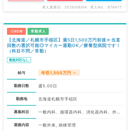
求人更新日 : 2026/08/06
求人No. : 876477
NEW
常勤求人
【北海道／札幌市手稲区】週5日1,500万円前後☆当直
回数の選択可能◎マイカー通勤OK／療養型病院です！
（科目不問／常勤）
救急対応なし
給与
年収1,500万円 ～
勤務日数
週5.00日
勤務地
北海道札幌市手稲区
募集科目
一般内科、循環器内科、消化器内科、外科系全般、一般外科、消化器外科、科目不問
業務内容
一般外来, 病棟管理