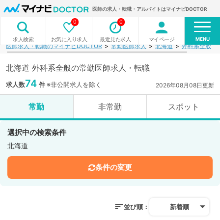
医師の求人・転職・アルバイトはマイナビDOCTOR
0
0
MENU
お気に入り求人
最近見た求人
マイページ
求人検索
医師求人・転職のマイナビDOCTOR
常勤医師求人
北海道
外科系全般
北海道 外科系全般の常勤医師求人・転職
74
求人数
件
※非公開求人を除く
2026年08月08日更新
常勤
非常勤
スポット
選択中の検索条件
北海道
条件の変更
並び順：
新着順