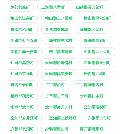
茅部郡森町
二海郡八雲町
山越郡長万部町
檜山郡江差町
檜山郡上ノ国町
檜山郡厚沢部町
爾志郡乙部町
奥尻郡奥尻町
瀬棚郡今金町
久遠郡せたな町
島牧郡島牧村
寿都郡寿都町
寿都郡黒松内町
磯谷郡蘭越町
虻田郡ニセコ町
虻田郡真狩村
虻田郡留寿都村
虻田郡喜茂別町
虻田郡京極町
虻田郡倶知安町
岩内郡共和町
岩内郡岩内町
古宇郡泊村
古宇郡神恵内村
積丹郡積丹町
古平郡古平町
余市郡仁木町
余市郡余市町
余市郡赤井川村
空知郡南幌町
空知郡奈井江町
空知郡上砂川町
夕張郡由仁町
夕張郡長沼町
夕張郡栗山町
樺戸郡月形町