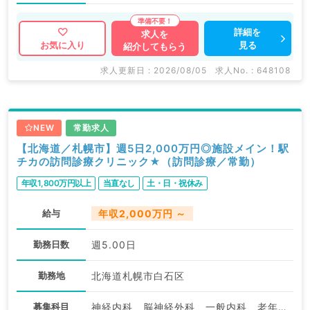
詳細を
求人を
見る
お気に入り
紹介してもらう
求人更新日 : 2026/08/05
求人No. : 648108
NEW
常勤求人
【北海道／札幌市】週5日2,000万円◎施設メイン！駅
チカの訪問診療クリニック★（訪問診療／常勤）
年収1,800万円以上
当直なし
土・日・祝休み
給与
年収2,000万円 ～
勤務日数
週5.00日
勤務地
北海道札幌市白石区
募集科目
神経内科、脳神経外科、一般内科、老年内科、外科系全般、一般外科