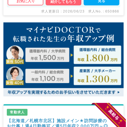
見る
お気に入り
紹介してもらう
求人更新日 : 2026/06/23
求人No. : 650866
常勤求人
【北海道／札幌市北区】施設メイン★訪問診療の
お仕事！週4日勤務可／週5日年収2,000万円～◎