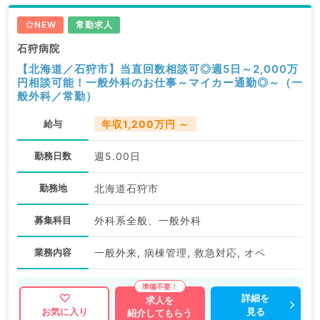
NEW
常勤求人
石狩病院
【北海道／石狩市】当直回数相談可◎週5日～2,000万
円相談可能！一般外科のお仕事～マイカー通勤◎～（一
般外科／常勤）
給与
年収1,200万円 ～
勤務日数
週5.00日
勤務地
北海道石狩市
募集科目
外科系全般、一般外科
業務内容
一般外来, 病棟管理, 救急対応, オペ
詳細を
求人を
見る
お気に入り
紹介してもらう