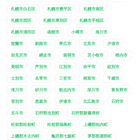
札幌市白石区
札幌市豊平区
札幌市南区
札幌市西区
札幌市厚別区
札幌市手稲区
札幌市清田区
函館市
小樽市
旭川市
室蘭市
釧路市
帯広市
北見市
夕張市
岩見沢市
網走市
留萌市
苫小牧市
稚内市
美唄市
芦別市
江別市
赤平市
紋別市
士別市
名寄市
三笠市
根室市
千歳市
滝川市
砂川市
歌志内市
深川市
富良野市
登別市
恵庭市
伊達市
北広島市
石狩市
北斗市
石狩郡当別町
石狩郡新篠津村
松前郡松前町
松前郡福島町
上磯郡知内町
上磯郡木古内町
亀田郡七飯町
茅部郡鹿部町