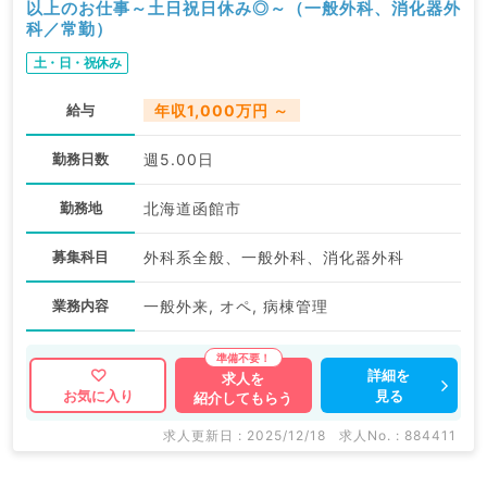
以上のお仕事～土日祝日休み◎～（一般外科、消化器外
科／常勤）
土・日・祝休み
給与
年収1,000万円 ～
勤務日数
週5.00日
勤務地
北海道函館市
募集科目
外科系全般、一般外科、消化器外科
業務内容
一般外来, オペ, 病棟管理
詳細を
求人を
見る
お気に入り
紹介してもらう
求人更新日 : 2025/12/18
求人No. : 884411