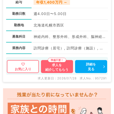
給与
年収1,400万円 ～
勤務日数
週4.00日〜5.00日
勤務地
北海道札幌市西区
募集科目
神経内科、整形外科、形成外科、脳神経外科、呼吸器外科、心臓血管外科、泌尿器科、一般内科、循環器内科、呼吸器内科、消化器内科、内分泌・代謝内科、腎臓内科、老年内科、血液内科、外科系全般、一般外科、消化器外科、乳腺外科、膠原病科、大腸・肛門外科
業務内容
訪問診療（居宅）, 訪問診療（施設）, その他
詳細を
求人を
見る
お気に入り
紹介してもらう
求人更新日 : 2026/07/28
求人No. : 957291