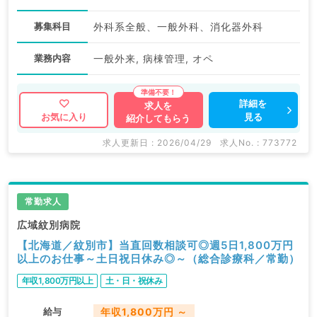
募集科目
外科系全般、一般外科、消化器外科
業務内容
一般外来, 病棟管理, オペ
詳細を
求人を
見る
お気に入り
紹介してもらう
求人更新日 : 2026/04/29
求人No. : 773772
常勤求人
広域紋別病院
【北海道／紋別市】当直回数相談可◎週5日1,800万円
以上のお仕事～土日祝日休み◎～（総合診療科／常勤）
年収1,800万円以上
土・日・祝休み
給与
年収1,800万円 ～