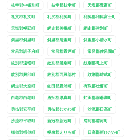
枝幸郡中頓別町
枝幸郡枝幸町
天塩郡豊富町
礼文郡礼文町
利尻郡利尻町
利尻郡利尻富士町
天塩郡幌延町
網走郡美幌町
網走郡津別町
斜里郡斜里町
斜里郡清里町
斜里郡小清水町
常呂郡訓子府町
常呂郡置戸町
常呂郡佐呂間町
紋別郡遠軽町
紋別郡湧別町
紋別郡滝上町
紋別郡興部町
紋別郡西興部村
紋別郡雄武町
網走郡大空町
虻田郡豊浦町
有珠郡壮瞥町
白老郡白老町
勇払郡厚真町
虻田郡洞爺湖町
勇払郡安平町
勇払郡むかわ町
沙流郡日高町
沙流郡平取町
新冠郡新冠町
浦河郡浦河町
様似郡様似町
幌泉郡えりも町
日高郡新ひだか町