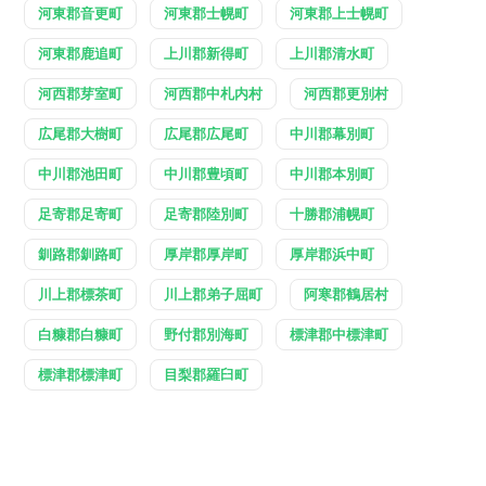
河東郡音更町
河東郡士幌町
河東郡上士幌町
河東郡鹿追町
上川郡新得町
上川郡清水町
河西郡芽室町
河西郡中札内村
河西郡更別村
広尾郡大樹町
広尾郡広尾町
中川郡幕別町
中川郡池田町
中川郡豊頃町
中川郡本別町
足寄郡足寄町
足寄郡陸別町
十勝郡浦幌町
釧路郡釧路町
厚岸郡厚岸町
厚岸郡浜中町
川上郡標茶町
川上郡弟子屈町
阿寒郡鶴居村
白糠郡白糠町
野付郡別海町
標津郡中標津町
標津郡標津町
目梨郡羅臼町