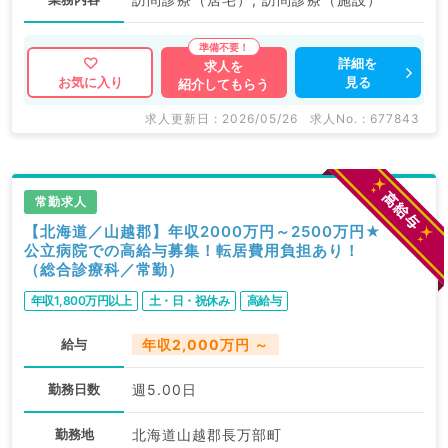
詳細を
求人を
見る
お気に入り
紹介してもらう
求人更新日 : 2026/05/26
求人No. : 677843
常勤求人
【北海道／山越郡】年収2000万円～2500万円★
公立病院での高給与募集！転居費用負担あり！
（総合診療科／常勤）
年収1,800万円以上
土・日・祝休み
高給与
給与
年収2,000万円 ～
勤務日数
週5.00日
勤務地
北海道山越郡長万部町