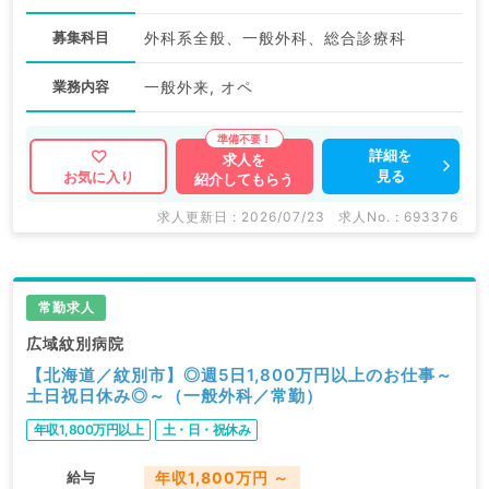
募集科目
外科系全般、一般外科、総合診療科
業務内容
一般外来, オペ
詳細を
求人を
見る
お気に入り
紹介してもらう
求人更新日 : 2026/07/23
求人No. : 693376
常勤求人
広域紋別病院
【北海道／紋別市】◎週5日1,800万円以上のお仕事～
土日祝日休み◎～（一般外科／常勤）
年収1,800万円以上
土・日・祝休み
給与
年収1,800万円 ～