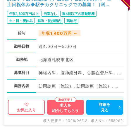
土日祝休み◆駅チカクリニックでの募集！（科目
不問／常勤）
年収1,800万円以上
当直なし
週4日以下の常勤勤務
土・日・祝休み
駅近・徒歩圏内
高給与
給与
年収1,400万円 ～
勤務日数
週4.00日〜5.00日
勤務地
北海道札幌市北区
募集科目
神経内科、脳神経外科、心臓血管外科、一般内科、循環器内科、呼吸器内科、消化器内科、内分泌・代謝内科、腎臓内科、老年内科、外科系全般、一般外科、消化器外科、膠原病科、科目不問
業務内容
訪問診療（施設）, 訪問診療（施設）, 訪問診療（居宅）
詳細を
求人を
見る
お気に入り
紹介してもらう
求人更新日 : 2026/06/12
求人No. : 658092