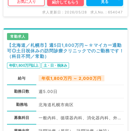
見る
お気に入り
紹介してもらう
求人更新日 : 2026/05/28
求人No. : 654047
常勤求人
【北海道／札幌市】週5日1,800万円～☆マイカー通勤
可◎土日祝休みの訪問診療クリニックでのご勤務です！
（科目不問／常勤）
年収1,800万円以上
土・日・祝休み
給与
年収1,800万円 ～ 2,000万円
勤務日数
週5.00日
勤務地
北海道札幌市南区
募集科目
一般内科、循環器内科、消化器内科、外科系全般、一般外科、消化器外科、科目不問
業務内容
訪問診療（居宅）, 訪問診療（施設）