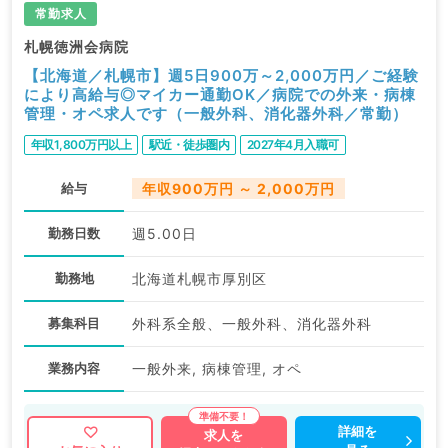
常勤求人
札幌徳洲会病院
【北海道／札幌市】週5日900万～2,000万円／ご経験
により高給与◎マイカー通勤OK／病院での外来・病棟
管理・オペ求人です（一般外科、消化器外科／常勤）
年収1,800万円以上
駅近・徒歩圏内
2027年4月入職可
給与
年収900万円 ～ 2,000万円
勤務日数
週5.00日
勤務地
北海道札幌市厚別区
募集科目
外科系全般、一般外科、消化器外科
業務内容
一般外来, 病棟管理, オペ
詳細を
求人を