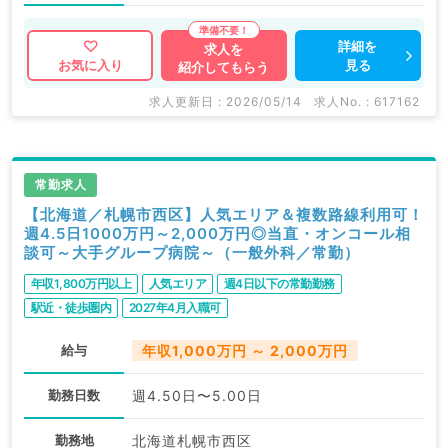
詳細を
求人を
見る
お気に入り
紹介してもらう
求人更新日 : 2026/05/14
求人No. : 617162
常勤求人
【北海道／札幌市西区】人気エリア＆複数路線利用可！
週4.5日1000万円～2,000万円◎当直・オンコール相
談可～大手グループ病院～（一般外科／常勤）
年収1,800万円以上
人気エリア
週4日以下の常勤勤務
駅近・徒歩圏内
2027年4月入職可
給与
年収1,000万円 ～ 2,000万円
勤務日数
週4.50日〜5.00日
勤務地
北海道札幌市西区