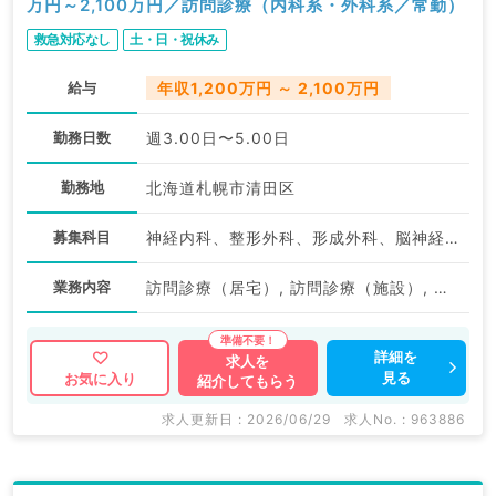
万円～2,100万円／訪問診療（内科系・外科系／常勤）
救急対応なし
土・日・祝休み
給与
年収1,200万円 ～ 2,100万円
勤務日数
週3.00日〜5.00日
勤務地
北海道札幌市清田区
募集科目
神経内科、整形外科、形成外科、脳神経外科、呼吸器外科、心臓血管外科、泌尿器科、一般内科、循環器内科、呼吸器内科、消化器内科、内分泌・代謝内科、腎臓内科、老年内科、血液内科、外科系全般、一般外科、消化器外科、乳腺外科、膠原病科、大腸・肛門外科
業務内容
訪問診療（居宅）, 訪問診療（施設）, その他, その他
詳細を
求人を
見る
お気に入り
紹介してもらう
求人更新日 : 2026/06/29
求人No. : 963886