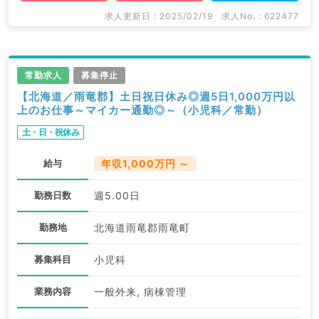
求人更新日 : 2025/02/19
求人No. : 622477
常勤求人
募集停止
【北海道／雨竜郡】土日祝日休み◎週5日1,000万円以
上のお仕事～マイカー通勤◎～（小児科／常勤）
土・日・祝休み
給与
年収1,000万円 ～
勤務日数
週5.00日
勤務地
北海道雨竜郡雨竜町
募集科目
小児科
業務内容
一般外来, 病棟管理