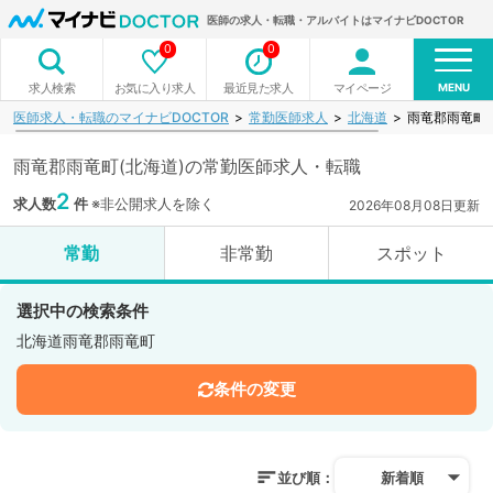
医師の求人・転職・アルバイトはマイナビDOCTOR
0
0
MENU
お気に入り求人
最近見た求人
マイページ
求人検索
医師求人・転職のマイナビDOCTOR
常勤医師求人
北海道
雨竜郡雨竜町
雨竜郡雨竜町(北海道)の常勤医師求人・転職
2
求人数
件
※非公開求人を除く
2026年08月08日更新
常勤
非常勤
スポット
選択中の検索条件
北海道雨竜郡雨竜町
条件の変更
並び順：
新着順