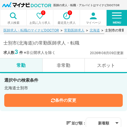
医師の求人・転職・アルバイトはマイナビDOCTOR
0
0
MENU
お気に入り求人
最近見た求人
マイページ
求人検索
医師求人・転職のマイナビDOCTOR
常勤医師求人
北海道
士別市の常勤
士別市(北海道)の常勤医師求人・転職
3
求人数
件
※非公開求人を除く
2026年08月09日更新
常勤
非常勤
スポット
選択中の検索条件
北海道士別市
条件の変更
並び順：
新着順