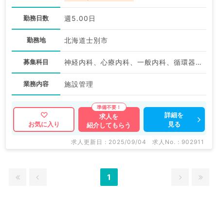
勤務日数
週5.00日
勤務地
北海道士別市
募集科目
神経内科、心療内科、一般内科、循環器内科、呼吸器内科、消化器内科、内分泌・代謝内科、腎臓内科、老年内科、血液内科、膠原病科
業務内容
施設管理
詳細を
求人を
見る
お気に入り
紹介してもらう
求人更新日 : 2025/09/04
求人No. : 902911
1