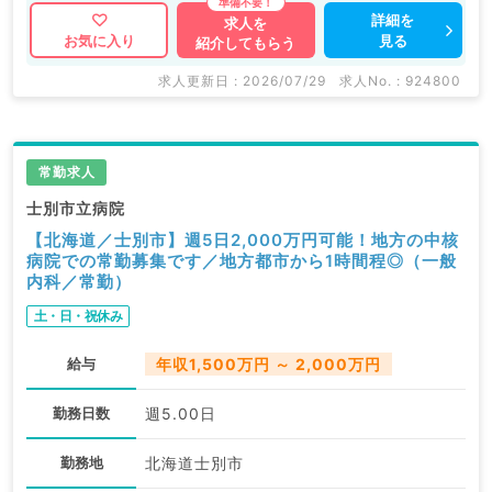
詳細を
求人を
見る
お気に入り
紹介してもらう
求人更新日 : 2026/07/29
求人No. : 924800
常勤求人
士別市立病院
【北海道／士別市】週5日2,000万円可能！地方の中核
病院での常勤募集です／地方都市から1時間程◎（一般
内科／常勤）
土・日・祝休み
給与
年収1,500万円 ～ 2,000万円
勤務日数
週5.00日
勤務地
北海道士別市