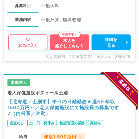
募集科目
一般内科
業務内容
一般外来, 病棟管理
詳細を
求人を
見る
お気に入り
紹介してもらう
求人更新日 : 2026/07/29
求人No. : 888428
常勤求人
老人保健施設ボヌゥール士別
【北海道／士別市】平日の日勤勤務★週5日年収
1500万円～／老人保健施設にて施設長の募集です
♪（内科系／常勤）
当直なし
土・日・祝休み
施設管理の業務
高給与
給与
年収1,500万円 ～