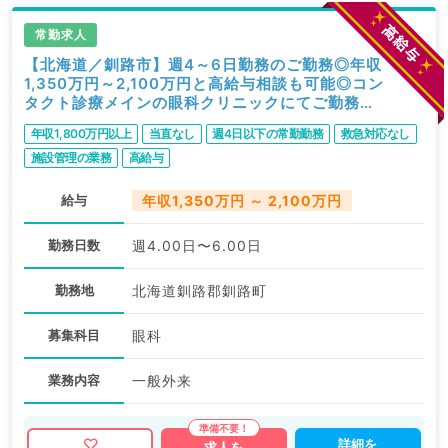
常勤求人
【北海道／釧路市】週4～6日勤務のご勤務◎年収
1,350万円～2,100万円と高給与相談も可能◎コン
タクト診療メインの眼科クリニックにてご勤務で
す（眼科／常勤）
年収1,800万円以上
当直なし
週4日以下の常勤勤務
救急対応なし
施設管理の業務
高給与
給与
年収1,350万円 ～ 2,100万円
勤務日数
週4.00日〜6.00日
勤務地
北海道釧路郡釧路町
募集科目
眼科
業務内容
一般外来
詳細を
求人を