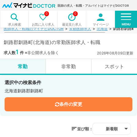
医師の求人・転職・アルバイトはマイナビDOCTOR
0
0
MENU
お気に入り求人
最近見た求人
マイページ
求人検索
医師求人・転職のマイナビDOCTOR
常勤医師求人
北海道
釧路郡釧路町
釧路郡釧路町(北海道)の常勤医師求人・転職
1
求人数
件
※非公開求人を除く
2026年08月09日更新
常勤
非常勤
スポット
選択中の検索条件
北海道釧路郡釧路町
条件の変更
並び順：
新着順