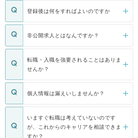
登録後は何をすればよいのですか
ご登録いただきましたら、弊社担当者がご
登録内容を確認し、その後メールもしくは
非公開求人とはなんですか？
お電話にて次のステップのご案内をいたし
ます。通常、5営業日以内にはご連絡をせて
マイナビDOCTORで取り扱っている求人の
いただきますので、しばらくお待ちくださ
うち約3割は、Webサイトからご覧いただ
転職・入職を強要されることはありま
い。
けない「非公開求人」です。非公開求人は
せんか？
下記の理由によって、一般には公開してい
ません。
転職・入職を強要することは一切ありませ
ん。また、仮に応募先から内定をいただい
個人情報は漏えいしませんか？
■応募殺到を避けるため 人気のある医療機
たとしても、ご本人が納得しない限り、内
関を公にしてしまうと、応募が殺到する場
定を承諾する必要はありません。内定先へ
個人情報が漏えいすることはありませんの
合があります。 選考を効率よく行うため
の辞退の連絡はキャリアパートナーが行い
で、ご安心ください。当サイトからの登録
いますぐ転職は考えていないのです
に、医療機関が求める条件に合った人材の
ますので、ご安心ください。
などで収集したご登録者様の個人情報は、
が、これからのキャリアを相談できま
みを人材紹介会社に依頼するケースが増え
ご本人のキャリアアップおよび転職活動の
ています。
すか？