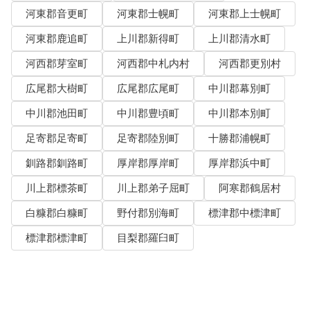
河東郡音更町
河東郡士幌町
河東郡上士幌町
河東郡鹿追町
上川郡新得町
上川郡清水町
河西郡芽室町
河西郡中札内村
河西郡更別村
広尾郡大樹町
広尾郡広尾町
中川郡幕別町
中川郡池田町
中川郡豊頃町
中川郡本別町
足寄郡足寄町
足寄郡陸別町
十勝郡浦幌町
釧路郡釧路町
厚岸郡厚岸町
厚岸郡浜中町
川上郡標茶町
川上郡弟子屈町
阿寒郡鶴居村
白糠郡白糠町
野付郡別海町
標津郡中標津町
標津郡標津町
目梨郡羅臼町