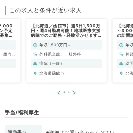
この求人と条件が近い求人
,000
【北海道／函館市】週5日1,500万
【北海道
プン予定
円・週4日勤務可能！地域医療支援
～3,0
の募集で
病院でのご勤務・経験活かせます
の訪問
(一般外科／常勤)
す！（
年収1,500万円～
年収
一般内
外科系全般、一般外科
神
般、一般
科
病院（一般）
訪
外
北海道函館市
北
<
>
手当/福利厚生
※詳細はお問い合わせください
通勤手当