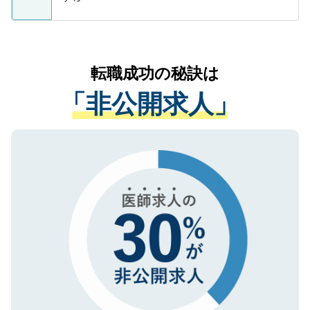
支援を目的に使用いたします。お預かりし
ているすべての個人データはご本人の許可
お気軽にご相談ください。先生専任のキャ
なく、医療機関側に開示したり、第三者に
リアパートナーが将来のご希望などをおう
提供することは一切ありません。また弊社
かがいして、現在の医療機関の状況や紹介
転職成功の秘訣は
は、個人情報の取り扱いについての厳密な
経験をまじえながら、適切なアドバイスを
管理基準を満たした事業者のみに付与され
「非公開求人」
させていただきます。すぐにご転職をされ
る、プライバシーマークを取得済みです。
ない方には、長期的なサポートが可能です
ご登録いただいた個人情報は、SSL（デー
ので、まずはご登録ください。
タ暗号化）によって保護されていますの
で、機密保持に関してもご安心ください。