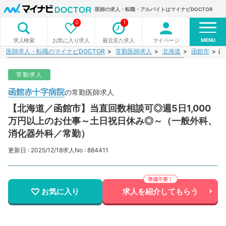
医師の求人・転職・アルバイトはマイナビDOCTOR
0
1
MENU
お気に入り求人
最近見た求人
マイページ
求人検索
医師求人・転職のマイナビDOCTOR
常勤医師求人
北海道
函館市
函
常勤求人
函館赤十字病院
の常勤医師求人
【北海道／函館市】当直回数相談可◎週5日1,000
万円以上のお仕事～土日祝日休み◎～（一般外科、
消化器外科／常勤）
更新日 : 2025/12/18
求人No : 884411
お気に入り
求人を紹介してもらう