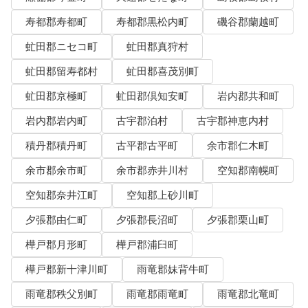
寿都郡寿都町
寿都郡黒松内町
磯谷郡蘭越町
虻田郡ニセコ町
虻田郡真狩村
虻田郡留寿都村
虻田郡喜茂別町
虻田郡京極町
虻田郡倶知安町
岩内郡共和町
岩内郡岩内町
古宇郡泊村
古宇郡神恵内村
積丹郡積丹町
古平郡古平町
余市郡仁木町
余市郡余市町
余市郡赤井川村
空知郡南幌町
空知郡奈井江町
空知郡上砂川町
夕張郡由仁町
夕張郡長沼町
夕張郡栗山町
樺戸郡月形町
樺戸郡浦臼町
樺戸郡新十津川町
雨竜郡妹背牛町
雨竜郡秩父別町
雨竜郡雨竜町
雨竜郡北竜町