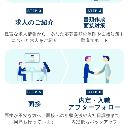
STEP.3
STEP.4
書類作成
求人のご紹介
面接対策
豊富な求人情報から、
あなた
応募書類の
添削や面接対策も
に合った求人を
ご紹介
徹底サポート
STEP.5
STEP.6
内定・入職
面接
アフターフォロー
面接が不安な方へ、
面接への
年収交渉や
入社日調整まで、
同席も
行っています
内定後もバックアップ