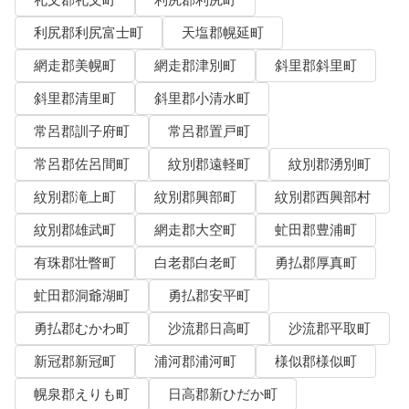
利尻郡利尻富士町
天塩郡幌延町
網走郡美幌町
網走郡津別町
斜里郡斜里町
斜里郡清里町
斜里郡小清水町
常呂郡訓子府町
常呂郡置戸町
常呂郡佐呂間町
紋別郡遠軽町
紋別郡湧別町
紋別郡滝上町
紋別郡興部町
紋別郡西興部村
紋別郡雄武町
網走郡大空町
虻田郡豊浦町
有珠郡壮瞥町
白老郡白老町
勇払郡厚真町
虻田郡洞爺湖町
勇払郡安平町
勇払郡むかわ町
沙流郡日高町
沙流郡平取町
新冠郡新冠町
浦河郡浦河町
様似郡様似町
幌泉郡えりも町
日高郡新ひだか町