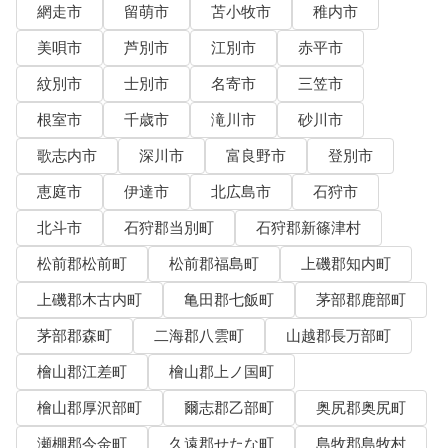
網走市
留萌市
苫小牧市
稚内市
美唄市
芦別市
江別市
赤平市
紋別市
士別市
名寄市
三笠市
根室市
千歳市
滝川市
砂川市
歌志内市
深川市
富良野市
登別市
恵庭市
伊達市
北広島市
石狩市
北斗市
石狩郡当別町
石狩郡新篠津村
松前郡松前町
松前郡福島町
上磯郡知内町
上磯郡木古内町
亀田郡七飯町
茅部郡鹿部町
茅部郡森町
二海郡八雲町
山越郡長万部町
檜山郡江差町
檜山郡上ノ国町
檜山郡厚沢部町
爾志郡乙部町
奥尻郡奥尻町
瀬棚郡今金町
久遠郡せたな町
島牧郡島牧村