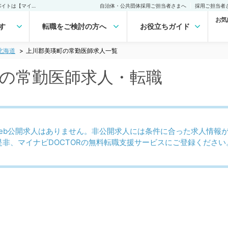
上川郡美瑛町(北海道)の常勤医師求人・転職｜医師の求人・転職・アルバイトは【マイナビDOCTOR】
自治体・公共団体採用ご担当者さまへ
採用ご担当者
お気
す
転職をご検討の方へ
お役立ちガイド
北海道
上川郡美瑛町の常勤医師求人一覧
)の常勤医師求人・転職
eb公開求人はありません。非公開求人には条件に合った求人情報
是非、マイナビDOCTORの無料転職支援サービスにご登録ください