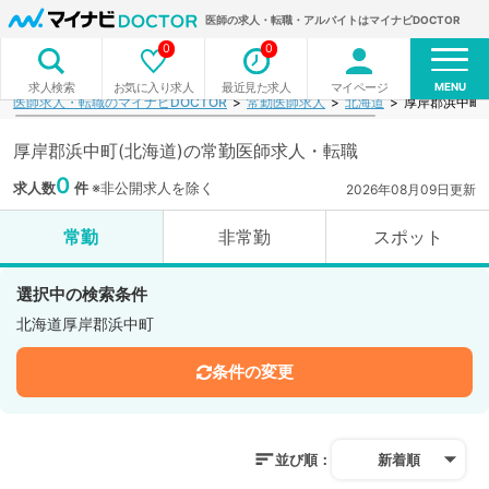
医師の求人・転職・アルバイトはマイナビDOCTOR
0
0
MENU
お気に入り求人
最近見た求人
マイページ
求人検索
医師求人・転職のマイナビDOCTOR
常勤医師求人
北海道
厚岸郡浜中町
厚岸郡浜中町(北海道)の常勤医師求人・転職
0
求人数
件
※非公開求人を除く
2026年08月09日更新
常勤
非常勤
スポット
選択中の検索条件
北海道厚岸郡浜中町
条件の変更
並び順：
新着順