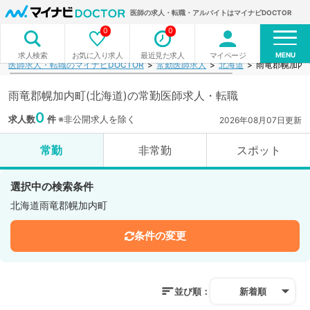
医師の求人・転職・アルバイトはマイナビDOCTOR
0
0
MENU
お気に入り求人
最近見た求人
マイページ
求人検索
医師求人・転職のマイナビDOCTOR
常勤医師求人
北海道
雨竜郡幌加内
雨竜郡幌加内町(北海道)の常勤医師求人・転職
0
求人数
件
※非公開求人を除く
2026年08月07日更新
常勤
非常勤
スポット
選択中の検索条件
北海道雨竜郡幌加内町
条件の変更
並び順：
新着順