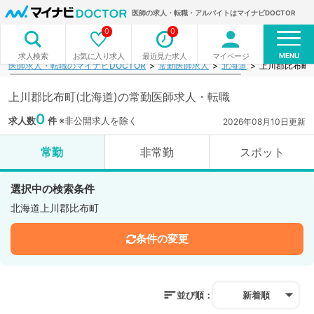
医師の求人・転職・アルバイトはマイナビDOCTOR
0
0
MENU
お気に入り求人
最近見た求人
マイページ
求人検索
医師求人・転職のマイナビDOCTOR
常勤医師求人
北海道
上川郡比布町
上川郡比布町(北海道)の常勤医師求人・転職
0
求人数
件
※非公開求人を除く
2026年08月10日更新
常勤
非常勤
スポット
選択中の検索条件
北海道上川郡比布町
条件の変更
並び順：
新着順