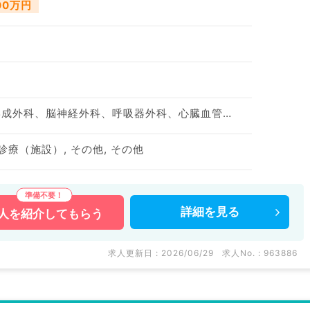
100万円
神経内科、整形外科、形成外科、脳神経外科、呼吸器外科、心臓血管外科、泌尿器科、一般内科、循環器内科、呼吸器内科、消化器内科、内分泌・代謝内科、腎臓内科、老年内科、血液内科、外科系全般、一般外科、消化器外科、乳腺外科、膠原病科、大腸・肛門外科
診療（施設）, その他, その他
詳細を
見る
人を
紹介してもらう
求人更新日 : 2026/06/29
求人No. : 963886