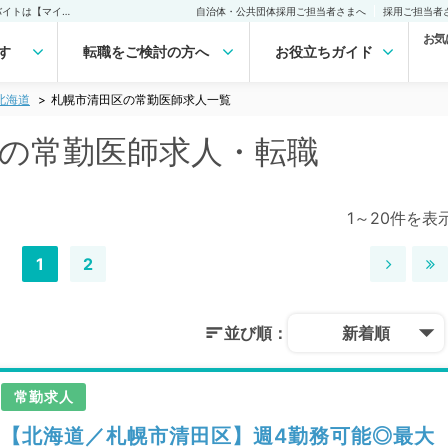
札幌市清田区(北海道)の常勤医師求人・転職｜医師の求人・転職・アルバイトは【マイナビDOCTOR】
自治体・公共団体採用ご担当者さまへ
採用ご担当者
お気
す
転職をご検討の方へ
お役立ちガイド
北海道
札幌市清田区の常勤医師求人一覧
)の常勤医師求人・転職
1～20件を表
1
2
並び順：
新着順
常勤求人
【北海道／札幌市清田区】週4勤務可能◎最大