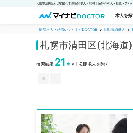
求人を探
医師求人・転職のマイナビDOCTOR
常勤医師求人
札幌市清田区(北海道
21
検索結果
件
※非公開求人を除く