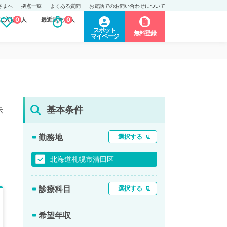
さまへ
拠点一覧
よくある質問
お電話でのお問い合わせについて
に入り求人
0
最近見た求人
0
スポット
無料登録
マイページ
基本条件
示
勤務地
選択する
北海道札幌市清田区
診療科目
選択する
希望年収