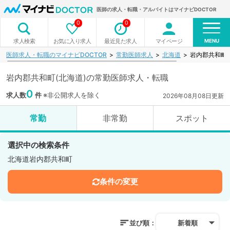
医師の求人・転職・アルバイトはマイナビDOCTOR
0
0
MENU
お気に入り求人
最近見た求人
マイページ
求人検索
医師求人・転職のマイナビDOCTOR
常勤医師求人
北海道
岩内郡共和町
岩内郡共和町(北海道)の常勤医師求人・転職
0
求人数
件
※非公開求人を除く
2026年08月08日更新
常勤
非常勤
スポット
選択中の検索条件
北海道岩内郡共和町
条件の変更
並び順：
新着順