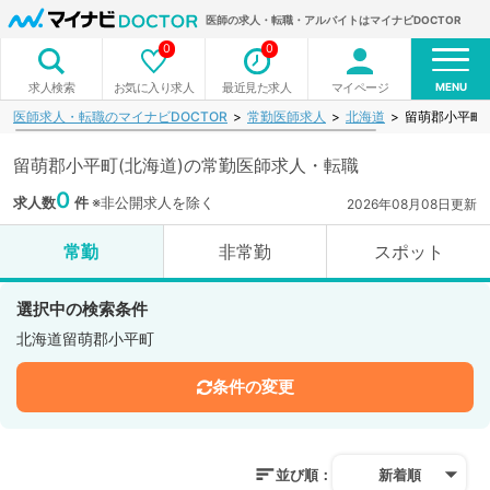
医師の求人・転職・アルバイトはマイナビDOCTOR
0
0
MENU
お気に入り求人
最近見た求人
マイページ
求人検索
医師求人・転職のマイナビDOCTOR
常勤医師求人
北海道
留萌郡小平町
留萌郡小平町(北海道)の常勤医師求人・転職
0
求人数
件
※非公開求人を除く
2026年08月08日更新
常勤
非常勤
スポット
選択中の検索条件
北海道留萌郡小平町
条件の変更
並び順：
新着順