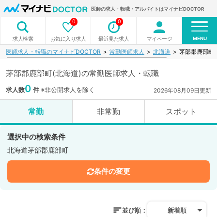
医師の求人・転職・アルバイトはマイナビDOCTOR
0
0
MENU
お気に入り求人
最近見た求人
マイページ
求人検索
医師求人・転職のマイナビDOCTOR
常勤医師求人
北海道
茅部郡鹿部町
茅部郡鹿部町(北海道)の常勤医師求人・転職
0
求人数
件
※非公開求人を除く
2026年08月09日更新
常勤
非常勤
スポット
選択中の検索条件
北海道茅部郡鹿部町
条件の変更
並び順：
新着順