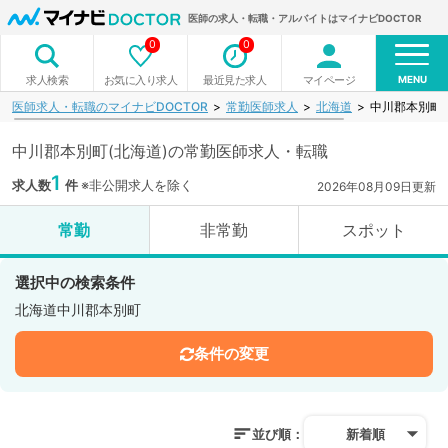
医師の求人・転職・アルバイトはマイナビDOCTOR
0
0
MENU
お気に入り求人
最近見た求人
マイページ
求人検索
医師求人・転職のマイナビDOCTOR
常勤医師求人
北海道
中川郡本別町
中川郡本別町(北海道)の常勤医師求人・転職
1
求人数
件
※非公開求人を除く
2026年08月09日更新
常勤
非常勤
スポット
選択中の検索条件
北海道中川郡本別町
条件の変更
並び順：
新着順