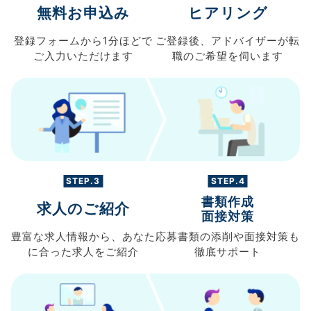
無料お申込み
ヒアリング
登録フォームから
1分ほどで
ご登録後、
アドバイザーが転
ご入力
いただけます
職の
ご希望を伺います
STEP.3
STEP.4
書類作成
求人のご紹介
面接対策
豊富な求人情報から、
あなた
応募書類の
添削や面接対策も
に合った求人を
ご紹介
徹底サポート