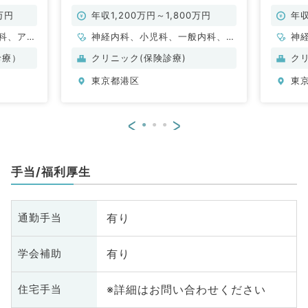
／常勤）
救急科／常勤）
完全週
勤）
万円
年収1,200万円～1,800万円
年収
科、アレ
神経内科、小児科、一般内科、循
神
小児科、
環器内科、呼吸器内科、消化器内
ル
診療）
クリニック(保険診療)
ク
容外科、
科、内分泌・代謝内科、腎臓内
整
東京都港区
東
、心臓血
科、老年内科、総合診療科、救急
脳
科、泌尿
科・ＩＣＵ
管
婦人科、
器
<
>
食道科、
眼
ション
放
ニック、
科
手当/福利厚生
、一般内
人
内科、消
科
内科、腎
化
有り
通勤手当
内科、外
臓
化器外
科
有り
学会補助
科、美容
科
ク、救急
皮
※詳細はお問い合わせください
住宅手当
礎医学
科
整形外
系