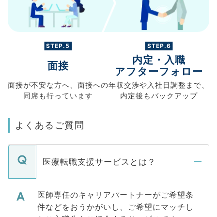
STEP.5
STEP.6
内定・入職
面接
アフターフォロー
面接が不安な方へ、
面接への
年収交渉や
入社日調整まで、
同席も
行っています
内定後もバックアップ
よくあるご質問
医療転職支援サービスとは？
医師専任のキャリアパートナーがご希望条
件などをおうかがいし、ご希望にマッチし