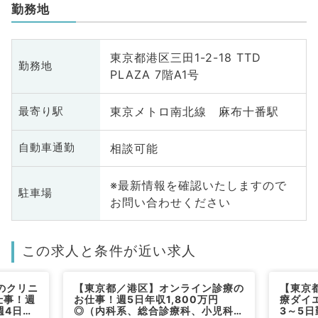
勤務地
東京都港区三田1-2-18 TTD
勤務地
PLAZA 7階A1号
東京メトロ南北線 麻布十番駅
最寄り駅
相談可能
自動車通勤
※最新情報を確認いたしますので
駐車場
お問い合わせください
この求人と条件が近い求人
のクリニ
【東京都／港区】オンライン診療の
【東京
仕事！週
お仕事！週5日年収1,800万円
療ダイ
週4日勤
◎（内科系、総合診療科、小児科、
3～5日