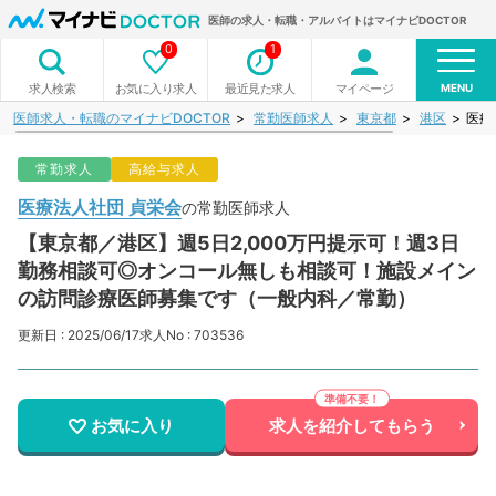
医師の求人・転職・アルバイトはマイナビDOCTOR
0
1
MENU
お気に入り求人
最近見た求人
マイページ
求人検索
医師求人・転職のマイナビDOCTOR
常勤医師求人
東京都
港区
医療
常勤求人
高給与求人
医療法人社団 貞栄会
の常勤医師求人
【東京都／港区】週5日2,000万円提示可！週3日
勤務相談可◎オンコール無しも相談可！施設メイン
の訪問診療医師募集です（一般内科／常勤）
更新日 : 2025/06/17
求人No : 703536
お気に入り
求人を紹介してもらう