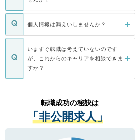
下記の理由によって、一般には公開してい
ません。
転職・入職を強要することは一切ありませ
ん。また、仮に応募先から内定をいただい
個人情報は漏えいしませんか？
■応募殺到を避けるため 人気のある医療機
たとしても、ご本人が納得しない限り、内
関を公にしてしまうと、応募が殺到する場
定を承諾する必要はありません。内定先へ
個人情報が漏えいすることはありませんの
合があります。 選考を効率よく行うため
の辞退の連絡はキャリアパートナーが行い
で、ご安心ください。当サイトからの登録
いますぐ転職は考えていないのです
に、医療機関が求める条件に合った人材の
ますので、ご安心ください。
などで収集したご登録者様の個人情報は、
が、これからのキャリアを相談できま
みを人材紹介会社に依頼するケースが増え
ご本人のキャリアアップおよび転職活動の
ています。
すか？
支援を目的に使用いたします。お預かりし
ているすべての個人データはご本人の許可
お気軽にご相談ください。先生専任のキャ
なく、医療機関側に開示したり、第三者に
リアパートナーが将来のご希望などをおう
提供することは一切ありません。また弊社
かがいして、現在の医療機関の状況や紹介
転職成功の秘訣は
は、個人情報の取り扱いについての厳密な
経験をまじえながら、適切なアドバイスを
管理基準を満たした事業者のみに付与され
「非公開求人」
させていただきます。すぐにご転職をされ
る、プライバシーマークを取得済みです。
ない方には、長期的なサポートが可能です
ご登録いただいた個人情報は、SSL（デー
ので、まずはご登録ください。
タ暗号化）によって保護されていますの