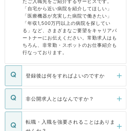
たご入職先をご紹介するサービスです。
「自宅から近い病院を紹介してほしい」
「医療機器が充実した病院で働きたい」
「年収1,500万円以上の病院を探してい
る」など、さまざまなご要望をキャリアパ
ートナーにお伝えください。常勤求人はも
ちろん、非常勤・スポットのお仕事紹介も
行なっております。
登録後は何をすればよいのですか
ご登録いただきましたら、弊社担当者がご
登録内容を確認し、その後メールもしくは
非公開求人とはなんですか？
お電話にて次のステップのご案内をいたし
ます。通常、5営業日以内にはご連絡をせて
マイナビDOCTORで取り扱っている求人の
いただきますので、しばらくお待ちくださ
うち約3割は、Webサイトからご覧いただ
転職・入職を強要されることはありま
い。
けない「非公開求人」です。非公開求人は
せんか？