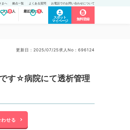
さまへ
拠点一覧
よくある質問
お電話でのお問い合わせについて
に入り求人
0
最近見た求人
1
スポット
無料登録
マイページ
更新日 : 2025/07/25
求人No : 696124
院です☆病院にて透析管理
合わせる