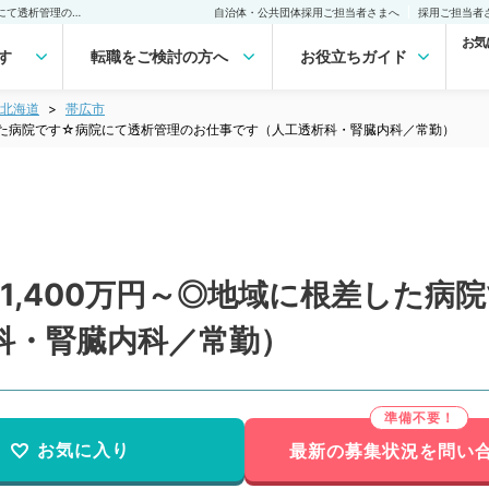
【北海道／帯広市】週5日1,400万円～◎地域に根差した病院です☆病院にて透析管理のお仕事です（人工透析科・腎臓内科／常勤）の転職・求人｜医師の求人・転職・アルバイトは【マイナビDOCTOR】
自治体・公共団体採用ご担当者さまへ
採用ご担当者
お気
す
転職をご検討の方へ
お役立ちガイド
北海道
帯広市
差した病院です☆病院にて透析管理のお仕事です（人工透析科・腎臓内科／常勤）
1,400万円～◎地域に根差した病
科・腎臓内科／常勤）
お気に入り
最新の募集状況を問い