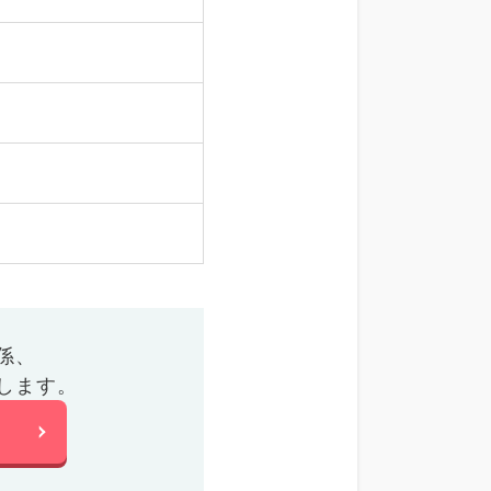
係、
します。