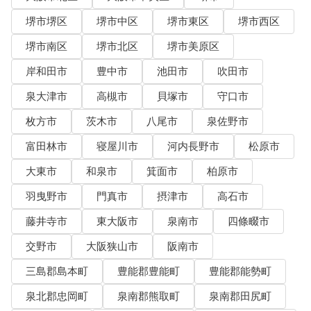
堺市堺区
堺市中区
堺市東区
堺市西区
堺市南区
堺市北区
堺市美原区
岸和田市
豊中市
池田市
吹田市
泉大津市
高槻市
貝塚市
守口市
枚方市
茨木市
八尾市
泉佐野市
富田林市
寝屋川市
河内長野市
松原市
大東市
和泉市
箕面市
柏原市
羽曳野市
門真市
摂津市
高石市
藤井寺市
東大阪市
泉南市
四條畷市
交野市
大阪狭山市
阪南市
三島郡島本町
豊能郡豊能町
豊能郡能勢町
泉北郡忠岡町
泉南郡熊取町
泉南郡田尻町