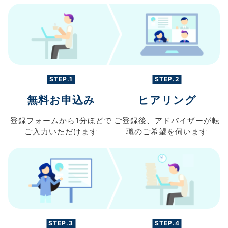
STEP.1
STEP.2
無料お申込み
ヒアリング
登録フォームから
1分ほどで
ご登録後、
アドバイザーが転
ご入力
いただけます
職の
ご希望を伺います
STEP.3
STEP.4