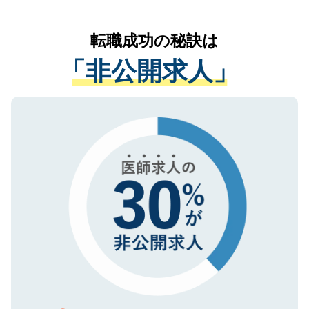
なく、医療機関側に開示したり、第三者に
リアパートナーが将来のご希望などをおう
提供することは一切ありません。また弊社
かがいして、現在の医療機関の状況や紹介
転職成功の秘訣は
は、個人情報の取り扱いについての厳密な
経験をまじえながら、適切なアドバイスを
管理基準を満たした事業者のみに付与され
「非公開求人」
させていただきます。すぐにご転職をされ
る、プライバシーマークを取得済みです。
ない方には、長期的なサポートが可能です
ご登録いただいた個人情報は、SSL（デー
ので、まずはご登録ください。
タ暗号化）によって保護されていますの
で、機密保持に関してもご安心ください。