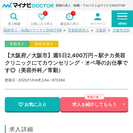
医師の求人・転職・アルバイトはマイナビDOCTOR
0
1
MENU
お気に入り求人
最近見た求人
マイページ
求人検索
医師求人・転職のマイナビDOCTOR
常勤医師求人
大阪府
大阪市北区
常勤求人
高給与求人
【大阪府／大阪市】週5日2,400万円～駅チカ美容
クリニックにてカウンセリング・オペ等のお仕事で
す◎（美容外科／常勤）
更新日 : 2025/11/04
求人No : 670284
お気に入り
求人を紹介してもらう
求人詳細