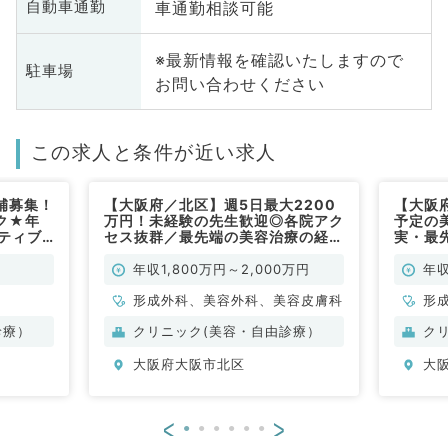
車通勤相談可能
自動車通勤
※最新情報を確認いたしますので
駐車場
お問い合わせください
この求人と条件が近い求人
補募集！
【大阪府／北区】週5日最大2200
【大阪
ク★年
万円！未経験の先生歓迎◎各院アク
予定の
ンティブ
セス抜群／最先端の美容治療の経験
実・最
手術の
を積めるクリニックです♪（美容皮
3,00
)
膚科・美容外科／常勤）
外科・
年収1,800万円～2,000万円
年収
形成外科、美容外科、美容皮膚科
形
診療）
クリニック(美容・自由診療）
ク
大阪府大阪市北区
大
<
>