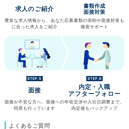
書類作成
求人のご紹介
面接対策
豊富な求人情報から、
あなた
応募書類の
添削や面接対策も
に合った求人を
ご紹介
徹底サポート
STEP.5
STEP.6
内定・入職
面接
アフターフォロー
面接が不安な方へ、
面接への
年収交渉や
入社日調整まで、
同席も
行っています
内定後もバックアップ
よくあるご質問