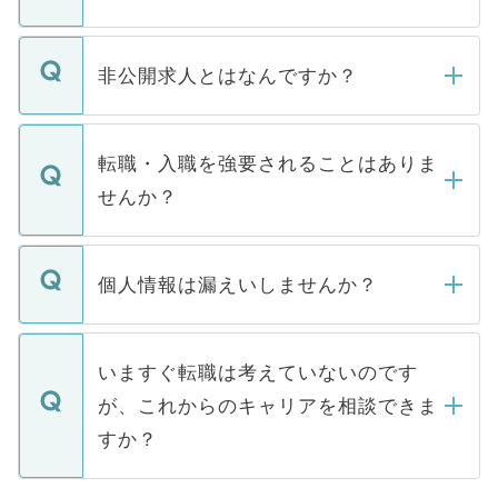
ご登録いただきましたら、弊社担当者がご
登録内容を確認し、その後メールもしくは
非公開求人とはなんですか？
お電話にて次のステップのご案内をいたし
ます。通常、5営業日以内にはご連絡をせて
マイナビDOCTORで取り扱っている求人の
いただきますので、しばらくお待ちくださ
うち約3割は、Webサイトからご覧いただ
転職・入職を強要されることはありま
い。
けない「非公開求人」です。非公開求人は
せんか？
下記の理由によって、一般には公開してい
ません。
転職・入職を強要することは一切ありませ
ん。また、仮に応募先から内定をいただい
個人情報は漏えいしませんか？
■応募殺到を避けるため 人気のある医療機
たとしても、ご本人が納得しない限り、内
関を公にしてしまうと、応募が殺到する場
定を承諾する必要はありません。内定先へ
個人情報が漏えいすることはありませんの
合があります。 選考を効率よく行うため
の辞退の連絡はキャリアパートナーが行い
で、ご安心ください。当サイトからの登録
いますぐ転職は考えていないのです
に、医療機関が求める条件に合った人材の
ますので、ご安心ください。
などで収集したご登録者様の個人情報は、
が、これからのキャリアを相談できま
みを人材紹介会社に依頼するケースが増え
ご本人のキャリアアップおよび転職活動の
ています。
すか？
支援を目的に使用いたします。お預かりし
ているすべての個人データはご本人の許可
お気軽にご相談ください。先生専任のキャ