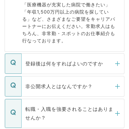
「医療機器が充実した病院で働きたい」
「年収1,500万円以上の病院を探してい
る」など、さまざまなご要望をキャリアパ
ートナーにお伝えください。常勤求人はも
ちろん、非常勤・スポットのお仕事紹介も
行なっております。
登録後は何をすればよいのですか
ご登録いただきましたら、弊社担当者がご
登録内容を確認し、その後メールもしくは
非公開求人とはなんですか？
お電話にて次のステップのご案内をいたし
ます。通常、5営業日以内にはご連絡をせて
マイナビDOCTORで取り扱っている求人の
いただきますので、しばらくお待ちくださ
うち約3割は、Webサイトからご覧いただ
転職・入職を強要されることはありま
い。
けない「非公開求人」です。非公開求人は
せんか？
下記の理由によって、一般には公開してい