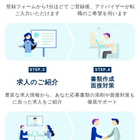
登録フォームから
1分ほどで
ご登録後、
アドバイザーが転
ご入力
いただけます
職の
ご希望を伺います
STEP.3
STEP.4
書類作成
求人のご紹介
面接対策
豊富な求人情報から、
あなた
応募書類の
添削や面接対策も
に合った求人を
ご紹介
徹底サポート