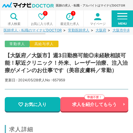
医師の求人・転職・アルバイトはマイナビDOCTOR
0
1
MENU
お気に入り求人
最近見た求人
マイページ
求人検索
医師求人・転職のマイナビDOCTOR
常勤医師求人
大阪府
大阪市中央
常勤求人
高給与求人
【大阪府／大阪市】週3日勤務可能◎未経験相談可
能！駅近クリニック！外来、レーザー治療、注入治
療がメインのお仕事です（美容皮膚科／常勤）
更新日 : 2024/05/28
求人No : 657959
お気に入り
求人を紹介してもらう
求人詳細