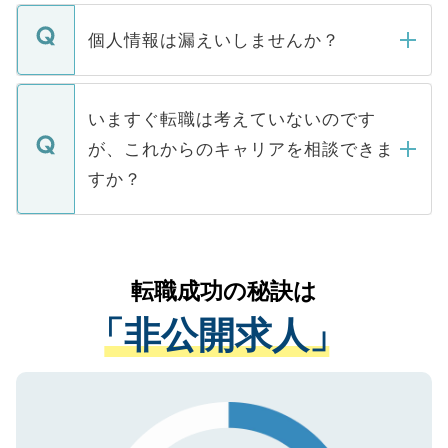
ません。
転職・入職を強要することは一切ありませ
ん。また、仮に応募先から内定をいただい
個人情報は漏えいしませんか？
■応募殺到を避けるため 人気のある医療機
たとしても、ご本人が納得しない限り、内
関を公にしてしまうと、応募が殺到する場
定を承諾する必要はありません。内定先へ
個人情報が漏えいすることはありませんの
合があります。 選考を効率よく行うため
の辞退の連絡はキャリアパートナーが行い
で、ご安心ください。当サイトからの登録
いますぐ転職は考えていないのです
に、医療機関が求める条件に合った人材の
ますので、ご安心ください。
などで収集したご登録者様の個人情報は、
が、これからのキャリアを相談できま
みを人材紹介会社に依頼するケースが増え
ご本人のキャリアアップおよび転職活動の
ています。
すか？
支援を目的に使用いたします。お預かりし
ているすべての個人データはご本人の許可
お気軽にご相談ください。先生専任のキャ
なく、医療機関側に開示したり、第三者に
リアパートナーが将来のご希望などをおう
提供することは一切ありません。また弊社
かがいして、現在の医療機関の状況や紹介
転職成功の秘訣は
は、個人情報の取り扱いについての厳密な
経験をまじえながら、適切なアドバイスを
管理基準を満たした事業者のみに付与され
「非公開求人」
させていただきます。すぐにご転職をされ
る、プライバシーマークを取得済みです。
ない方には、長期的なサポートが可能です
ご登録いただいた個人情報は、SSL（デー
ので、まずはご登録ください。
タ暗号化）によって保護されていますの
で、機密保持に関してもご安心ください。