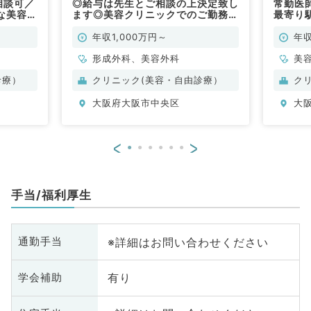
相談可／
◎給与は先生とご相談の上決定致し
常勤医師
な美容ク
ます◎美容クリニックでのご勤務で
最寄り
（美容
す（形成外科・美容外科／常勤）
ックで
年収1,000万円～
年収
形成外科、美容外科
美
診療）
クリニック(美容・自由診療）
ク
大阪府大阪市中央区
大
<
>
手当/福利厚生
※詳細はお問い合わせください
通勤手当
有り
学会補助