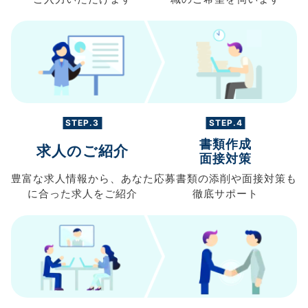
STEP.3
STEP.4
書類作成
求人のご紹介
面接対策
豊富な求人情報から、
あなた
応募書類の
添削や面接対策も
に合った求人を
ご紹介
徹底サポート