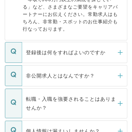
る」など、さまざまなご要望をキャリアパ
ートナーにお伝えください。常勤求人はも
ちろん、非常勤・スポットのお仕事紹介も
行なっております。
登録後は何をすればよいのですか
ご登録いただきましたら、弊社担当者がご
登録内容を確認し、その後メールもしくは
非公開求人とはなんですか？
お電話にて次のステップのご案内をいたし
ます。通常、5営業日以内にはご連絡をせて
マイナビDOCTORで取り扱っている求人の
いただきますので、しばらくお待ちくださ
うち約3割は、Webサイトからご覧いただ
転職・入職を強要されることはありま
い。
けない「非公開求人」です。非公開求人は
せんか？
下記の理由によって、一般には公開してい
ません。
転職・入職を強要することは一切ありませ
ん。また、仮に応募先から内定をいただい
個人情報は漏えいしませんか？