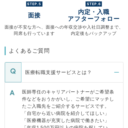
STEP.5
STEP.6
内定・入職
面接
アフターフォロー
面接が不安な方へ、
面接への
年収交渉や
入社日調整まで、
同席も
行っています
内定後もバックアップ
よくあるご質問
医療転職支援サービスとは？
医師専任のキャリアパートナーがご希望条
件などをおうかがいし、ご希望にマッチし
たご入職先をご紹介するサービスです。
「自宅から近い病院を紹介してほしい」
「医療機器が充実した病院で働きたい」
「年収1,500万円以上の病院を探してい