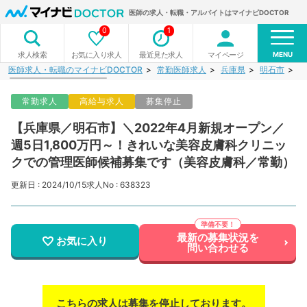
医師の求人・転職・アルバイトはマイナビDOCTOR
0
1
MENU
お気に入り求人
最近見た求人
マイページ
求人検索
医師求人・転職のマイナビDOCTOR
常勤医師求人
兵庫県
明石市
【
常勤求人
高給与求人
募集停止
【兵庫県／明石市】＼2022年4月新規オープン／
週5日1,800万円～！きれいな美容皮膚科クリニッ
クでの管理医師候補募集です（美容皮膚科／常勤）
更新日 : 2024/10/15
求人No : 638323
最新の募集状況を
お気に入り
問い合わせる
こちらの求人は募集を停止しております。