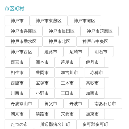
市区町村
神戸市
神戸市東灘区
神戸市灘区
神戸市兵庫区
神戸市長田区
神戸市須磨区
神戸市垂水区
神戸市北区
神戸市中央区
神戸市西区
姫路市
尼崎市
明石市
西宮市
洲本市
芦屋市
伊丹市
相生市
豊岡市
加古川市
赤穂市
西脇市
宝塚市
三木市
高砂市
川西市
小野市
三田市
加西市
丹波篠山市
養父市
丹波市
南あわじ市
朝来市
淡路市
宍粟市
加東市
たつの市
川辺郡猪名川町
多可郡多可町