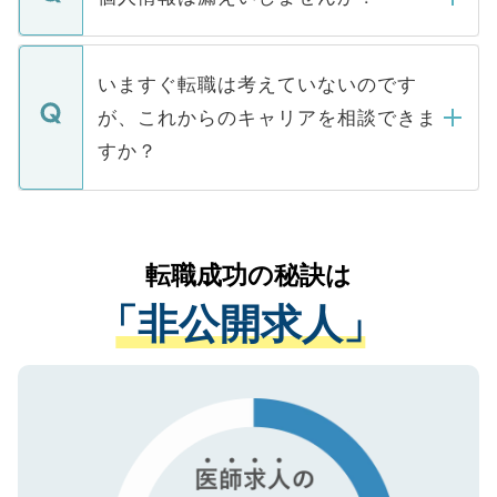
■応募殺到を避けるため 人気のある医療機
たとしても、ご本人が納得しない限り、内
関を公にしてしまうと、応募が殺到する場
定を承諾する必要はありません。内定先へ
個人情報が漏えいすることはありませんの
合があります。 選考を効率よく行うため
の辞退の連絡はキャリアパートナーが行い
で、ご安心ください。当サイトからの登録
いますぐ転職は考えていないのです
に、医療機関が求める条件に合った人材の
ますので、ご安心ください。
などで収集したご登録者様の個人情報は、
が、これからのキャリアを相談できま
みを人材紹介会社に依頼するケースが増え
ご本人のキャリアアップおよび転職活動の
ています。
すか？
支援を目的に使用いたします。お預かりし
ているすべての個人データはご本人の許可
お気軽にご相談ください。先生専任のキャ
なく、医療機関側に開示したり、第三者に
リアパートナーが将来のご希望などをおう
提供することは一切ありません。また弊社
かがいして、現在の医療機関の状況や紹介
転職成功の秘訣は
は、個人情報の取り扱いについての厳密な
経験をまじえながら、適切なアドバイスを
管理基準を満たした事業者のみに付与され
「非公開求人」
させていただきます。すぐにご転職をされ
る、プライバシーマークを取得済みです。
ない方には、長期的なサポートが可能です
ご登録いただいた個人情報は、SSL（デー
ので、まずはご登録ください。
タ暗号化）によって保護されていますの
で、機密保持に関してもご安心ください。