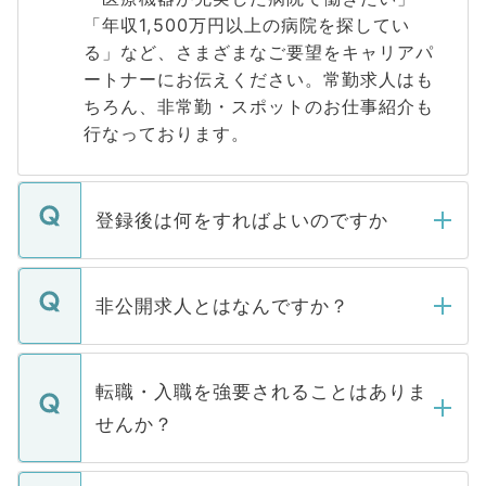
「年収1,500万円以上の病院を探してい
る」など、さまざまなご要望をキャリアパ
ートナーにお伝えください。常勤求人はも
ちろん、非常勤・スポットのお仕事紹介も
行なっております。
登録後は何をすればよいのですか
ご登録いただきましたら、弊社担当者がご
登録内容を確認し、その後メールもしくは
非公開求人とはなんですか？
お電話にて次のステップのご案内をいたし
ます。通常、5営業日以内にはご連絡をせて
マイナビDOCTORで取り扱っている求人の
いただきますので、しばらくお待ちくださ
うち約3割は、Webサイトからご覧いただ
転職・入職を強要されることはありま
い。
けない「非公開求人」です。非公開求人は
せんか？
下記の理由によって、一般には公開してい
ません。
転職・入職を強要することは一切ありませ