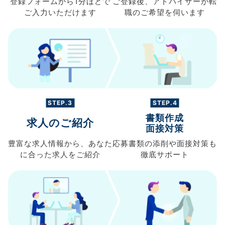
登録フォームから
1分ほどで
ご登録後、
アドバイザーが転
ご入力
いただけます
職の
ご希望を伺います
STEP.3
STEP.4
書類作成
求人のご紹介
面接対策
豊富な求人情報から、
あなた
応募書類の
添削や面接対策も
に合った求人を
ご紹介
徹底サポート