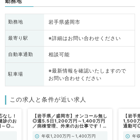
勤務地
岩手県盛岡市
勤務地
※詳細はお問い合わせください
最寄り駅
相談可能
自動車通勤
※最新情報を確認いたしますので
駐車場
お問い合わせください
この求人と条件が近い求人
応なし！
【岩手県／盛岡市】オンコール無し
【岩手
健診のお
◎週5.5日1,200万円～1,400万円
1,50
円～◎週
／病棟管理、外来のお仕事です！
通勤可
一般内科
（一般内科／常勤）
み！病
す（一
年収1,200万円～1,400万円
年収