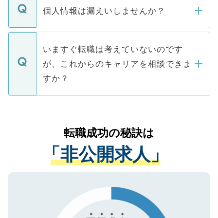
ん。また、仮に応募先から内定をいただい
個人情報は漏えいしませんか？
■応募殺到を避けるため 人気のある医療機
たとしても、ご本人が納得しない限り、内
関を公にしてしまうと、応募が殺到する場
定を承諾する必要はありません。内定先へ
個人情報が漏えいすることはありませんの
合があります。 選考を効率よく行うため
の辞退の連絡はキャリアパートナーが行い
で、ご安心ください。当サイトからの登録
いますぐ転職は考えていないのです
に、医療機関が求める条件に合った人材の
ますので、ご安心ください。
などで収集したご登録者様の個人情報は、
が、これからのキャリアを相談できま
みを人材紹介会社に依頼するケースが増え
ご本人のキャリアアップおよび転職活動の
ています。
すか？
支援を目的に使用いたします。お預かりし
ているすべての個人データはご本人の許可
お気軽にご相談ください。先生専任のキャ
なく、医療機関側に開示したり、第三者に
リアパートナーが将来のご希望などをおう
提供することは一切ありません。また弊社
かがいして、現在の医療機関の状況や紹介
転職成功の秘訣は
は、個人情報の取り扱いについての厳密な
経験をまじえながら、適切なアドバイスを
管理基準を満たした事業者のみに付与され
「非公開求人」
させていただきます。すぐにご転職をされ
る、プライバシーマークを取得済みです。
ない方には、長期的なサポートが可能です
ご登録いただいた個人情報は、SSL（デー
ので、まずはご登録ください。
タ暗号化）によって保護されていますの
で、機密保持に関してもご安心ください。