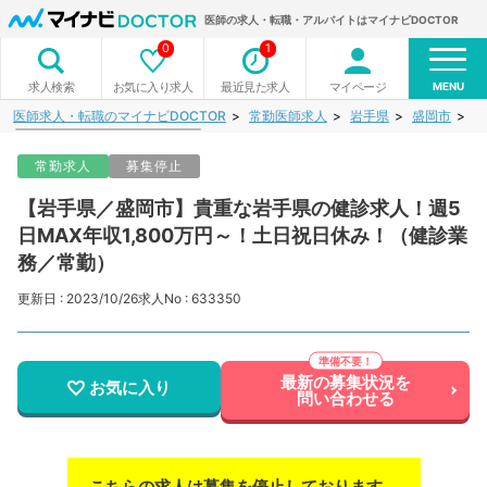
医師の求人・転職・アルバイトはマイナビDOCTOR
0
1
MENU
お気に入り求人
最近見た求人
マイページ
求人検索
医師求人・転職のマイナビDOCTOR
常勤医師求人
岩手県
盛岡市
【
常勤求人
募集停止
【岩手県／盛岡市】貴重な岩手県の健診求人！週5
日MAX年収1,800万円～！土日祝日休み！（健診業
務／常勤）
更新日 : 2023/10/26
求人No : 633350
最新の募集状況を
お気に入り
問い合わせる
こちらの求人は募集を停止しております。