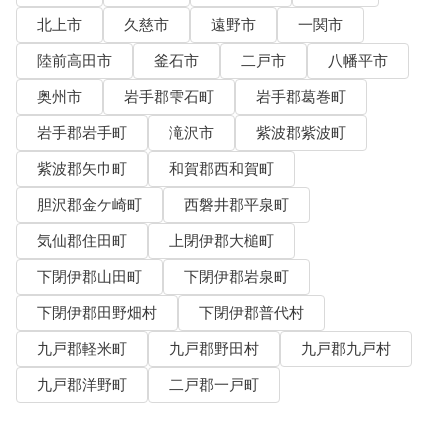
北上市
久慈市
遠野市
一関市
陸前高田市
釜石市
二戸市
八幡平市
奥州市
岩手郡雫石町
岩手郡葛巻町
岩手郡岩手町
滝沢市
紫波郡紫波町
紫波郡矢巾町
和賀郡西和賀町
胆沢郡金ケ崎町
西磐井郡平泉町
気仙郡住田町
上閉伊郡大槌町
下閉伊郡山田町
下閉伊郡岩泉町
下閉伊郡田野畑村
下閉伊郡普代村
九戸郡軽米町
九戸郡野田村
九戸郡九戸村
九戸郡洋野町
二戸郡一戸町