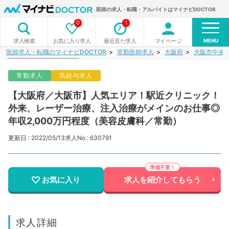
医師の求人・転職・アルバイトはマイナビDOCTOR
0
1
MENU
お気に入り求人
最近見た求人
マイページ
求人検索
医師求人・転職のマイナビDOCTOR
常勤医師求人
大阪府
大阪市中央
常勤求人
高給与求人
【大阪府／大阪市】人気エリア！駅近クリニック！
外来、レーザー治療、注入治療がメインのお仕事◎
年収2,000万円程度（美容皮膚科／常勤）
更新日 : 2022/05/13
求人No : 630791
お気に入り
求人を紹介してもらう
求人詳細