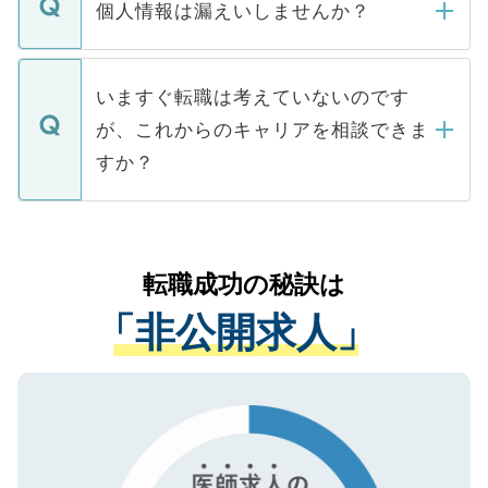
ん。また、仮に応募先から内定をいただい
個人情報は漏えいしませんか？
■応募殺到を避けるため 人気のある医療機
たとしても、ご本人が納得しない限り、内
関を公にしてしまうと、応募が殺到する場
定を承諾する必要はありません。内定先へ
個人情報が漏えいすることはありませんの
合があります。 選考を効率よく行うため
の辞退の連絡はキャリアパートナーが行い
で、ご安心ください。当サイトからの登録
いますぐ転職は考えていないのです
に、医療機関が求める条件に合った人材の
ますので、ご安心ください。
などで収集したご登録者様の個人情報は、
が、これからのキャリアを相談できま
みを人材紹介会社に依頼するケースが増え
ご本人のキャリアアップおよび転職活動の
ています。
すか？
支援を目的に使用いたします。お預かりし
ているすべての個人データはご本人の許可
お気軽にご相談ください。先生専任のキャ
なく、医療機関側に開示したり、第三者に
リアパートナーが将来のご希望などをおう
提供することは一切ありません。また弊社
かがいして、現在の医療機関の状況や紹介
転職成功の秘訣は
は、個人情報の取り扱いについての厳密な
経験をまじえながら、適切なアドバイスを
管理基準を満たした事業者のみに付与され
「非公開求人」
させていただきます。すぐにご転職をされ
る、プライバシーマークを取得済みです。
ない方には、長期的なサポートが可能です
ご登録いただいた個人情報は、SSL（デー
ので、まずはご登録ください。
タ暗号化）によって保護されていますの
で、機密保持に関してもご安心ください。