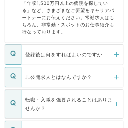
「年収1,500万円以上の病院を探してい
る」など、さまざまなご要望をキャリアパ
ートナーにお伝えください。常勤求人はも
ちろん、非常勤・スポットのお仕事紹介も
行なっております。
登録後は何をすればよいのですか
ご登録いただきましたら、弊社担当者がご
登録内容を確認し、その後メールもしくは
非公開求人とはなんですか？
お電話にて次のステップのご案内をいたし
ます。通常、5営業日以内にはご連絡をせて
マイナビDOCTORで取り扱っている求人の
いただきますので、しばらくお待ちくださ
うち約3割は、Webサイトからご覧いただ
転職・入職を強要されることはありま
い。
けない「非公開求人」です。非公開求人は
せんか？
下記の理由によって、一般には公開してい
ません。
転職・入職を強要することは一切ありませ