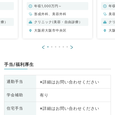
（美容
す（形成外科・美容外科／常勤）
ックで
年収1,000万円～
年収
形成外科、美容外科
美
診療）
クリニック(美容・自由診療）
ク
大阪府大阪市中央区
大
<
>
手当/福利厚生
※詳細はお問い合わせください
通勤手当
有り
学会補助
※詳細はお問い合わせください
住宅手当