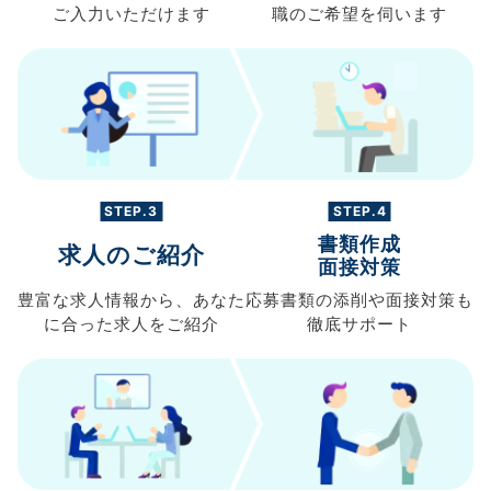
ご入力
いただけます
職の
ご希望を伺います
STEP.3
STEP.4
書類作成
求人のご紹介
面接対策
豊富な求人情報から、
あなた
応募書類の
添削や面接対策も
に合った求人を
ご紹介
徹底サポート