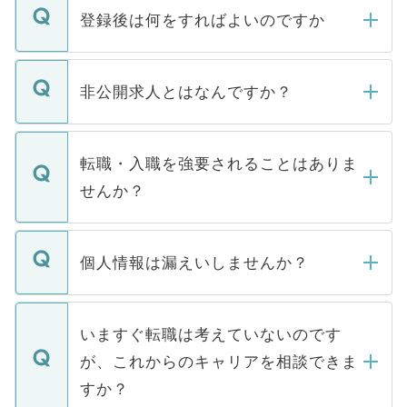
登録後は何をすればよいのですか
ご登録いただきましたら、弊社担当者がご
登録内容を確認し、その後メールもしくは
非公開求人とはなんですか？
お電話にて次のステップのご案内をいたし
ます。通常、5営業日以内にはご連絡をせて
マイナビDOCTORで取り扱っている求人の
いただきますので、しばらくお待ちくださ
うち約3割は、Webサイトからご覧いただ
転職・入職を強要されることはありま
い。
けない「非公開求人」です。非公開求人は
せんか？
下記の理由によって、一般には公開してい
ません。
転職・入職を強要することは一切ありませ
ん。また、仮に応募先から内定をいただい
個人情報は漏えいしませんか？
■応募殺到を避けるため 人気のある医療機
たとしても、ご本人が納得しない限り、内
関を公にしてしまうと、応募が殺到する場
定を承諾する必要はありません。内定先へ
個人情報が漏えいすることはありませんの
合があります。 選考を効率よく行うため
の辞退の連絡はキャリアパートナーが行い
で、ご安心ください。当サイトからの登録
いますぐ転職は考えていないのです
に、医療機関が求める条件に合った人材の
ますので、ご安心ください。
などで収集したご登録者様の個人情報は、
が、これからのキャリアを相談できま
みを人材紹介会社に依頼するケースが増え
ご本人のキャリアアップおよび転職活動の
ています。
すか？
支援を目的に使用いたします。お預かりし