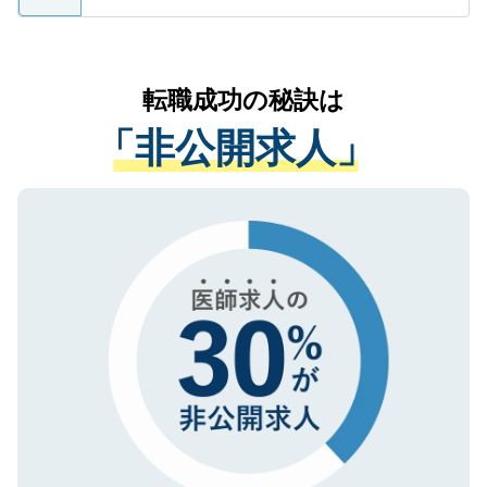
ているすべての個人データはご本人の許可
お気軽にご相談ください。先生専任のキャ
なく、医療機関側に開示したり、第三者に
リアパートナーが将来のご希望などをおう
提供することは一切ありません。また弊社
かがいして、現在の医療機関の状況や紹介
転職成功の秘訣は
は、個人情報の取り扱いについての厳密な
経験をまじえながら、適切なアドバイスを
管理基準を満たした事業者のみに付与され
「非公開求人」
させていただきます。すぐにご転職をされ
る、プライバシーマークを取得済みです。
ない方には、長期的なサポートが可能です
ご登録いただいた個人情報は、SSL（デー
ので、まずはご登録ください。
タ暗号化）によって保護されていますの
で、機密保持に関してもご安心ください。