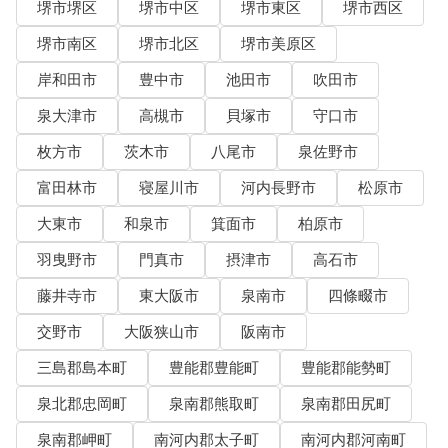
堺市堺区
堺市中区
堺市東区
堺市西区
堺市南区
堺市北区
堺市美原区
岸和田市
豊中市
池田市
吹田市
泉大津市
高槻市
貝塚市
守口市
枚方市
茨木市
八尾市
泉佐野市
富田林市
寝屋川市
河内長野市
松原市
大東市
和泉市
箕面市
柏原市
羽曳野市
門真市
摂津市
高石市
藤井寺市
東大阪市
泉南市
四條畷市
交野市
大阪狭山市
阪南市
三島郡島本町
豊能郡豊能町
豊能郡能勢町
泉北郡忠岡町
泉南郡熊取町
泉南郡田尻町
泉南郡岬町
南河内郡太子町
南河内郡河南町