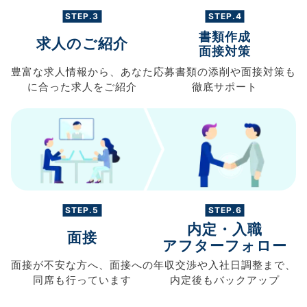
STEP.3
STEP.4
書類作成
求人のご紹介
面接対策
豊富な求人情報から、
あなた
応募書類の
添削や面接対策も
に合った求人を
ご紹介
徹底サポート
STEP.5
STEP.6
内定・入職
面接
アフターフォロー
面接が不安な方へ、
面接への
年収交渉や
入社日調整まで、
同席も
行っています
内定後もバックアップ