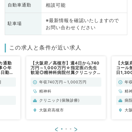
相談可能
自動車通勤
※最新情報を確認いたしますので
駐車場
お問い合わせください
この求人と条件が近い求人
カ通勤
【大阪府／高槻市】週4日から740
【大阪
事◇年
万円～1,000万円☆指定医の先生
コール
4日勤務
歓迎◎精神科病院付属クリニックで
日1,3
仕事です
のお仕事です！（精神科／常勤）
院で外
（精神
円
年収740万円～1,000万円
年収
精神科
精
クリニック(保険診療)
病
大阪府高槻市
大
<
>