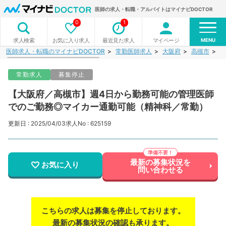
医師の求人・転職・アルバイトはマイナビDOCTOR
0
1
MENU
お気に入り求人
最近見た求人
マイページ
求人検索
医師求人・転職のマイナビDOCTOR
常勤医師求人
大阪府
高槻市
【
常勤求人
募集停止
【大阪府／高槻市】週4日から勤務可能の管理医師
でのご勤務◎マイカー通勤可能（精神科／常勤）
更新日 : 2025/04/03
求人No : 625159
最新の募集状況を
お気に入り
問い合わせる
こちらの求人は募集を停止しております。
最新の募集状況の確認も承ります。