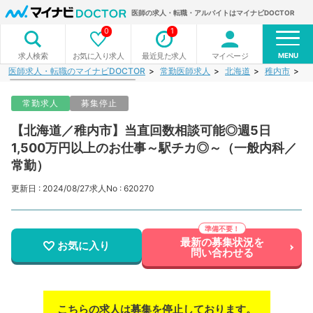
医師の求人・転職・アルバイトはマイナビDOCTOR
0
1
MENU
お気に入り求人
最近見た求人
マイページ
求人検索
医師求人・転職のマイナビDOCTOR
常勤医師求人
北海道
稚内市
【
常勤求人
募集停止
【北海道／稚内市】当直回数相談可能◎週5日
1,500万円以上のお仕事～駅チカ◎～（一般内科／
常勤）
更新日 : 2024/08/27
求人No : 620270
最新の募集状況を
お気に入り
問い合わせる
こちらの求人は募集を停止しております。