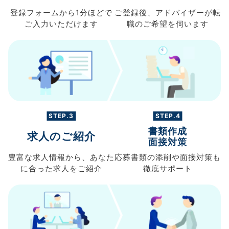
登録フォームから
1分ほどで
ご登録後、
アドバイザーが転
ご入力
いただけます
職の
ご希望を伺います
STEP.3
STEP.4
書類作成
求人のご紹介
面接対策
豊富な求人情報から、
あなた
応募書類の
添削や面接対策も
に合った求人を
ご紹介
徹底サポート