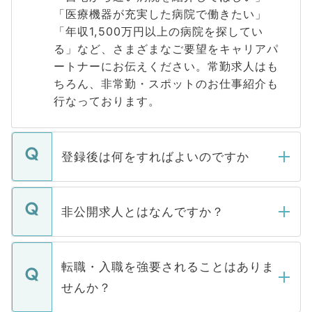
「医療機器が充実した病院で働きたい」
「年収1,500万円以上の病院を探してい
る」など、さまざまなご要望をキャリアパ
ートナーにお伝えください。常勤求人はも
ちろん、非常勤・スポットのお仕事紹介も
行なっております。
登録後は何をすればよいのですか
ご登録いただきましたら、弊社担当者がご
登録内容を確認し、その後メールもしくは
非公開求人とはなんですか？
お電話にて次のステップのご案内をいたし
ます。通常、5営業日以内にはご連絡をせて
マイナビDOCTORで取り扱っている求人の
いただきますので、しばらくお待ちくださ
うち約3割は、Webサイトからご覧いただ
転職・入職を強要されることはありま
い。
けない「非公開求人」です。非公開求人は
せんか？
下記の理由によって、一般には公開してい