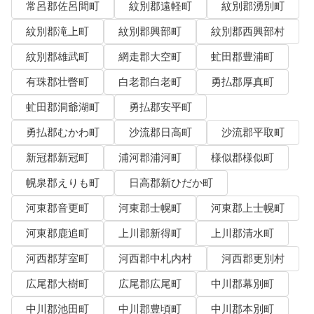
常呂郡佐呂間町
紋別郡遠軽町
紋別郡湧別町
紋別郡滝上町
紋別郡興部町
紋別郡西興部村
紋別郡雄武町
網走郡大空町
虻田郡豊浦町
有珠郡壮瞥町
白老郡白老町
勇払郡厚真町
虻田郡洞爺湖町
勇払郡安平町
勇払郡むかわ町
沙流郡日高町
沙流郡平取町
新冠郡新冠町
浦河郡浦河町
様似郡様似町
幌泉郡えりも町
日高郡新ひだか町
河東郡音更町
河東郡士幌町
河東郡上士幌町
河東郡鹿追町
上川郡新得町
上川郡清水町
河西郡芽室町
河西郡中札内村
河西郡更別村
広尾郡大樹町
広尾郡広尾町
中川郡幕別町
中川郡池田町
中川郡豊頃町
中川郡本別町