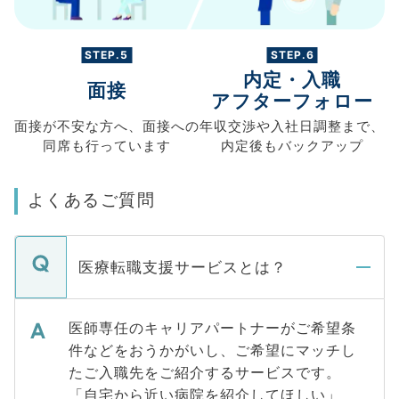
STEP.5
STEP.6
内定・入職
面接
アフターフォロー
面接が不安な方へ、
面接への
年収交渉や
入社日調整まで、
同席も
行っています
内定後もバックアップ
よくあるご質問
医療転職支援サービスとは？
医師専任のキャリアパートナーがご希望条
件などをおうかがいし、ご希望にマッチし
たご入職先をご紹介するサービスです。
「自宅から近い病院を紹介してほしい」