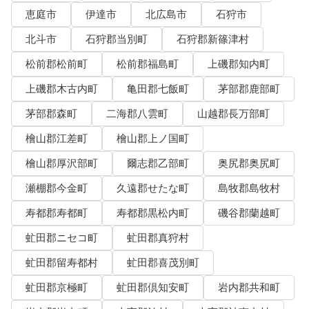
恵庭市
伊達市
北広島市
石狩市
北斗市
石狩郡当別町
石狩郡新篠津村
松前郡松前町
松前郡福島町
上磯郡知内町
上磯郡木古内町
亀田郡七飯町
茅部郡鹿部町
茅部郡森町
二海郡八雲町
山越郡長万部町
檜山郡江差町
檜山郡上ノ国町
檜山郡厚沢部町
爾志郡乙部町
奥尻郡奥尻町
瀬棚郡今金町
久遠郡せたな町
島牧郡島牧村
寿都郡寿都町
寿都郡黒松内町
磯谷郡蘭越町
虻田郡ニセコ町
虻田郡真狩村
虻田郡留寿都村
虻田郡喜茂別町
虻田郡京極町
虻田郡倶知安町
岩内郡共和町