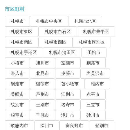
市区町村
札幌市
札幌市中央区
札幌市北区
札幌市東区
札幌市白石区
札幌市豊平区
札幌市南区
札幌市西区
札幌市厚別区
札幌市手稲区
札幌市清田区
函館市
小樽市
旭川市
室蘭市
釧路市
帯広市
北見市
夕張市
岩見沢市
網走市
留萌市
苫小牧市
稚内市
美唄市
芦別市
江別市
赤平市
紋別市
士別市
名寄市
三笠市
根室市
千歳市
滝川市
砂川市
歌志内市
深川市
富良野市
登別市