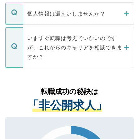
ません。
転職・入職を強要することは一切ありませ
ん。また、仮に応募先から内定をいただい
個人情報は漏えいしませんか？
■応募殺到を避けるため 人気のある医療機
たとしても、ご本人が納得しない限り、内
関を公にしてしまうと、応募が殺到する場
定を承諾する必要はありません。内定先へ
個人情報が漏えいすることはありませんの
合があります。 選考を効率よく行うため
の辞退の連絡はキャリアパートナーが行い
で、ご安心ください。当サイトからの登録
いますぐ転職は考えていないのです
に、医療機関が求める条件に合った人材の
ますので、ご安心ください。
などで収集したご登録者様の個人情報は、
が、これからのキャリアを相談できま
みを人材紹介会社に依頼するケースが増え
ご本人のキャリアアップおよび転職活動の
ています。
すか？
支援を目的に使用いたします。お預かりし
ているすべての個人データはご本人の許可
お気軽にご相談ください。先生専任のキャ
なく、医療機関側に開示したり、第三者に
リアパートナーが将来のご希望などをおう
提供することは一切ありません。また弊社
かがいして、現在の医療機関の状況や紹介
転職成功の秘訣は
は、個人情報の取り扱いについての厳密な
経験をまじえながら、適切なアドバイスを
管理基準を満たした事業者のみに付与され
「非公開求人」
させていただきます。すぐにご転職をされ
る、プライバシーマークを取得済みです。
ない方には、長期的なサポートが可能です
ご登録いただいた個人情報は、SSL（デー
ので、まずはご登録ください。
タ暗号化）によって保護されていますの
で、機密保持に関してもご安心ください。