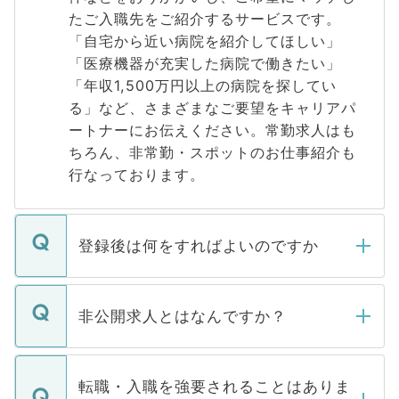
たご入職先をご紹介するサービスです。
「自宅から近い病院を紹介してほしい」
「医療機器が充実した病院で働きたい」
「年収1,500万円以上の病院を探してい
る」など、さまざまなご要望をキャリアパ
ートナーにお伝えください。常勤求人はも
ちろん、非常勤・スポットのお仕事紹介も
行なっております。
登録後は何をすればよいのですか
ご登録いただきましたら、弊社担当者がご
登録内容を確認し、その後メールもしくは
非公開求人とはなんですか？
お電話にて次のステップのご案内をいたし
ます。通常、5営業日以内にはご連絡をせて
マイナビDOCTORで取り扱っている求人の
いただきますので、しばらくお待ちくださ
うち約3割は、Webサイトからご覧いただ
転職・入職を強要されることはありま