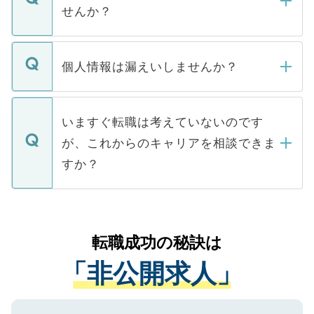
い。
けない「非公開求人」です。非公開求人は
せんか？
下記の理由によって、一般には公開してい
ません。
転職・入職を強要することは一切ありませ
ん。また、仮に応募先から内定をいただい
個人情報は漏えいしませんか？
■応募殺到を避けるため 人気のある医療機
たとしても、ご本人が納得しない限り、内
関を公にしてしまうと、応募が殺到する場
定を承諾する必要はありません。内定先へ
個人情報が漏えいすることはありませんの
合があります。 選考を効率よく行うため
の辞退の連絡はキャリアパートナーが行い
で、ご安心ください。当サイトからの登録
いますぐ転職は考えていないのです
に、医療機関が求める条件に合った人材の
ますので、ご安心ください。
などで収集したご登録者様の個人情報は、
が、これからのキャリアを相談できま
みを人材紹介会社に依頼するケースが増え
ご本人のキャリアアップおよび転職活動の
ています。
すか？
支援を目的に使用いたします。お預かりし
ているすべての個人データはご本人の許可
お気軽にご相談ください。先生専任のキャ
なく、医療機関側に開示したり、第三者に
リアパートナーが将来のご希望などをおう
提供することは一切ありません。また弊社
かがいして、現在の医療機関の状況や紹介
転職成功の秘訣は
は、個人情報の取り扱いについての厳密な
経験をまじえながら、適切なアドバイスを
管理基準を満たした事業者のみに付与され
「非公開求人」
させていただきます。すぐにご転職をされ
る、プライバシーマークを取得済みです。
ない方には、長期的なサポートが可能です
ご登録いただいた個人情報は、SSL（デー
ので、まずはご登録ください。
タ暗号化）によって保護されていますの