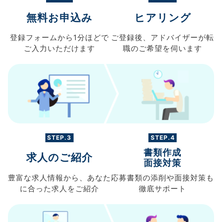
無料お申込み
ヒアリング
登録フォームから
1分ほどで
ご登録後、
アドバイザーが転
ご入力
いただけます
職の
ご希望を伺います
STEP.3
STEP.4
書類作成
求人のご紹介
面接対策
豊富な求人情報から、
あなた
応募書類の
添削や面接対策も
に合った求人を
ご紹介
徹底サポート