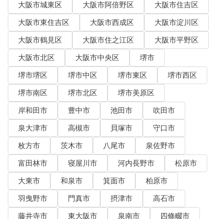
大阪市城東区
大阪市阿倍野区
大阪市住吉区
大阪市東住吉区
大阪市西成区
大阪市淀川区
大阪市鶴見区
大阪市住之江区
大阪市平野区
大阪市北区
大阪市中央区
堺市
堺市堺区
堺市中区
堺市東区
堺市西区
堺市南区
堺市北区
堺市美原区
岸和田市
豊中市
池田市
吹田市
泉大津市
高槻市
貝塚市
守口市
枚方市
茨木市
八尾市
泉佐野市
富田林市
寝屋川市
河内長野市
松原市
大東市
和泉市
箕面市
柏原市
羽曳野市
門真市
摂津市
高石市
藤井寺市
東大阪市
泉南市
四條畷市