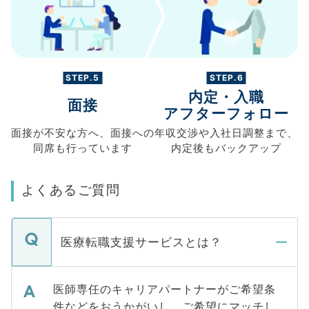
STEP.5
STEP.6
内定・入職
面接
アフターフォロー
面接が不安な方へ、
面接への
年収交渉や
入社日調整まで、
同席も
行っています
内定後もバックアップ
よくあるご質問
医療転職支援サービスとは？
医師専任のキャリアパートナーがご希望条
件などをおうかがいし、ご希望にマッチし