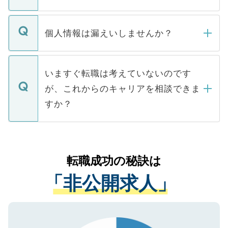
下記の理由によって、一般には公開してい
ません。
転職・入職を強要することは一切ありませ
ん。また、仮に応募先から内定をいただい
個人情報は漏えいしませんか？
■応募殺到を避けるため 人気のある医療機
たとしても、ご本人が納得しない限り、内
関を公にしてしまうと、応募が殺到する場
定を承諾する必要はありません。内定先へ
個人情報が漏えいすることはありませんの
合があります。 選考を効率よく行うため
の辞退の連絡はキャリアパートナーが行い
で、ご安心ください。当サイトからの登録
いますぐ転職は考えていないのです
に、医療機関が求める条件に合った人材の
ますので、ご安心ください。
などで収集したご登録者様の個人情報は、
が、これからのキャリアを相談できま
みを人材紹介会社に依頼するケースが増え
ご本人のキャリアアップおよび転職活動の
ています。
すか？
支援を目的に使用いたします。お預かりし
ているすべての個人データはご本人の許可
お気軽にご相談ください。先生専任のキャ
なく、医療機関側に開示したり、第三者に
リアパートナーが将来のご希望などをおう
提供することは一切ありません。また弊社
かがいして、現在の医療機関の状況や紹介
転職成功の秘訣は
は、個人情報の取り扱いについての厳密な
経験をまじえながら、適切なアドバイスを
管理基準を満たした事業者のみに付与され
「非公開求人」
させていただきます。すぐにご転職をされ
る、プライバシーマークを取得済みです。
ない方には、長期的なサポートが可能です
ご登録いただいた個人情報は、SSL（デー
ので、まずはご登録ください。
タ暗号化）によって保護されていますの
で、機密保持に関してもご安心ください。