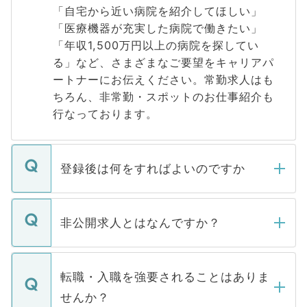
「自宅から近い病院を紹介してほしい」
「医療機器が充実した病院で働きたい」
「年収1,500万円以上の病院を探してい
る」など、さまざまなご要望をキャリアパ
ートナーにお伝えください。常勤求人はも
ちろん、非常勤・スポットのお仕事紹介も
行なっております。
登録後は何をすればよいのですか
ご登録いただきましたら、弊社担当者がご
登録内容を確認し、その後メールもしくは
非公開求人とはなんですか？
お電話にて次のステップのご案内をいたし
ます。通常、5営業日以内にはご連絡をせて
マイナビDOCTORで取り扱っている求人の
いただきますので、しばらくお待ちくださ
うち約3割は、Webサイトからご覧いただ
転職・入職を強要されることはありま
い。
けない「非公開求人」です。非公開求人は
せんか？