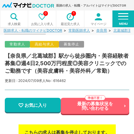
医師の求人・転職・アルバイトはマイナビDOCTOR
0
1
MENU
お気に入り求人
最近見た求人
マイページ
求人検索
医師求人・転職のマイナビDOCTOR
常勤医師求人
奈良県
北葛城郡王
常勤求人
高給与求人
募集停止
【奈良県／北葛城郡】駅から徒歩圏内・美容経験者
募集◎週4日2,500万円程度◎美容クリニックでの
ご勤務です（美容皮膚科・美容外科／常勤）
更新日 : 2024/07/09
求人No : 616462
最新の募集状況を
お気に入り
問い合わせる
こちらの求人は募集を停止しております。