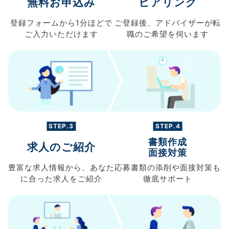
無料お申込み
ヒアリング
登録フォームから
1分ほどで
ご登録後、
アドバイザーが転
ご入力
いただけます
職の
ご希望を伺います
STEP.3
STEP.4
書類作成
求人のご紹介
面接対策
豊富な求人情報から、
あなた
応募書類の
添削や面接対策も
に合った求人を
ご紹介
徹底サポート