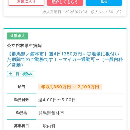
見る
お気に入り
紹介してもらう
求人更新日 : 2026/07/03
求人No. : 661192
常勤求人
公立館林厚生病院
【群馬県／館林市】週4日1350万円～◎地域に根付い
た病院でのご勤務です！～マイカー通勤可～（一般内科
／常勤）
土・日・祝休み
給与
年収1,350万円 ～ 2,100万円
勤務日数
週4.00日〜5.00日
勤務地
群馬県館林市
募集科目
一般内科