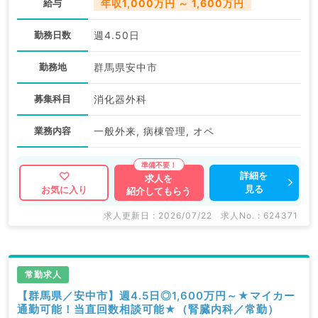
給与
年収1,000万円 ～ 1,600万円
勤務日数
週4.50日
勤務地
群馬県安中市
募集科目
消化器外科
業務内容
一般外来, 病棟管理, オペ
詳細を
求人を
見る
お気に入り
紹介してもらう
求人更新日 : 2026/07/22
求人No. : 624371
常勤求人
【群馬県／安中市】週4.5日◎1,600万円～★マイカー
通勤可能！当直回数相談可能★（腎臓内科／常勤）