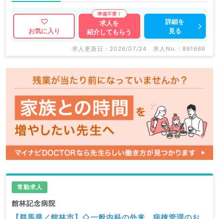
詳細を
求人を
見る
お気に入り
紹介してもらう
求人更新日 : 2026/07/24
求人No. : 891666
常勤求人
館林記念病院
【群馬県／館林市】◇一般内科の外来、病棟管理のお