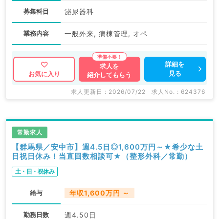
募集科目
泌尿器科
業務内容
一般外来, 病棟管理, オペ
詳細を
求人を
見る
お気に入り
紹介してもらう
求人更新日 : 2026/07/22
求人No. : 624376
常勤求人
【群馬県／安中市】週4.5日◎1,600万円～★希少な土
日祝日休み！当直回数相談可★（整形外科／常勤）
土・日・祝休み
給与
年収1,600万円 ～
勤務日数
週4.50日