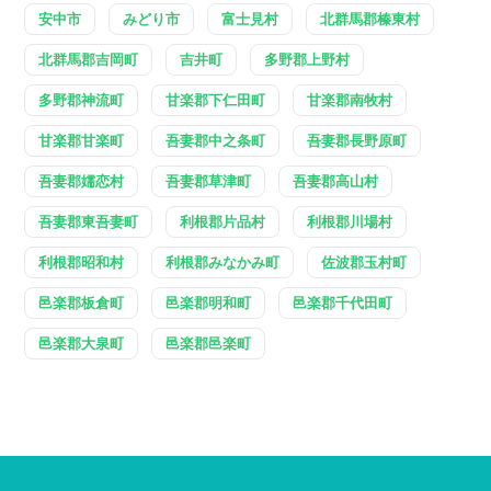
安中市
みどり市
富士見村
北群馬郡榛東村
北群馬郡吉岡町
吉井町
多野郡上野村
多野郡神流町
甘楽郡下仁田町
甘楽郡南牧村
甘楽郡甘楽町
吾妻郡中之条町
吾妻郡長野原町
吾妻郡嬬恋村
吾妻郡草津町
吾妻郡高山村
吾妻郡東吾妻町
利根郡片品村
利根郡川場村
利根郡昭和村
利根郡みなかみ町
佐波郡玉村町
邑楽郡板倉町
邑楽郡明和町
邑楽郡千代田町
邑楽郡大泉町
邑楽郡邑楽町