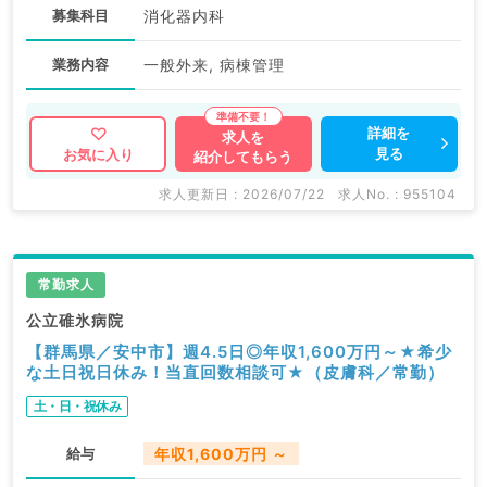
募集科目
消化器内科
業務内容
一般外来, 病棟管理
詳細を
求人を
見る
お気に入り
紹介してもらう
求人更新日 : 2026/07/22
求人No. : 955104
常勤求人
公立碓氷病院
【群馬県／安中市】週4.5日◎年収1,600万円～★希少
な土日祝日休み！当直回数相談可★（皮膚科／常勤）
土・日・祝休み
給与
年収1,600万円 ～