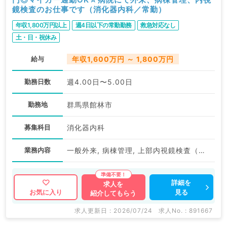
鏡検査のお仕事です（消化器内科／常勤）
年収1,800万円以上
週4日以下の常勤勤務
救急対応なし
土・日・祝休み
給与
年収1,600万円 ～ 1,800万円
勤務日数
週4.00日〜5.00日
勤務地
群馬県館林市
募集科目
消化器内科
業務内容
一般外来, 病棟管理, 上部内視鏡検査（ＧＦ）, 下部内視鏡検査（ＣＦ）
詳細を
求人を
見る
お気に入り
紹介してもらう
求人更新日 : 2026/07/24
求人No. : 891667