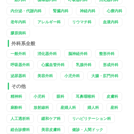
内分泌・代謝内科
腎臓内科
神経内科
心療内科
老年内科
アレルギー科
リウマチ科
血液内科
膠原病科
外科系全般
一般外科
消化器外科
脳神経外科
整形外科
呼吸器外科
心臓血管外科
乳腺外科
形成外科
泌尿器科
美容外科
小児外科
大腸・肛門外科
その他
精神科
小児科
眼科
耳鼻咽喉科
皮膚科
麻酔科
放射線科
産婦人科
婦人科
産科
人工透析科
緩和ケア科
リハビリテーション科
総合診療科
美容皮膚科
健診・人間ドック