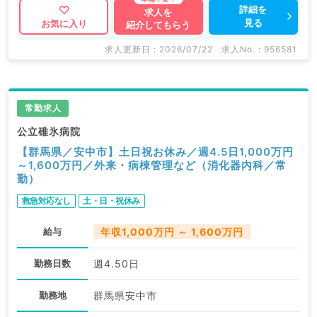
詳細を
求人を
見る
お気に入り
紹介してもらう
求人更新日 : 2026/07/22
求人No. : 956581
常勤求人
公立碓氷病院
【群馬県／安中市】土日祝お休み／週4.5日1,000万円
～1,600万円／外来・病棟管理など（消化器内科／常
勤）
救急対応なし
土・日・祝休み
給与
年収1,000万円 ～ 1,600万円
勤務日数
週4.50日
勤務地
群馬県安中市