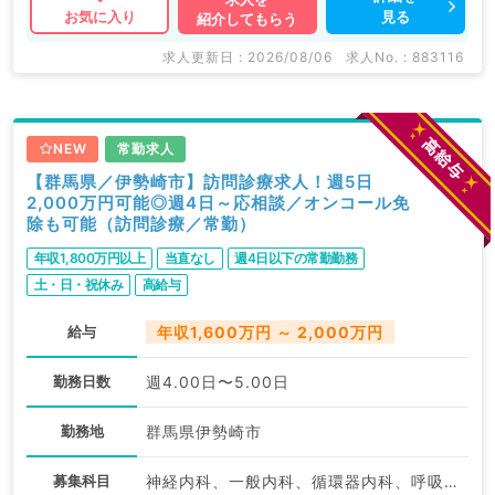
見る
お気に入り
紹介してもらう
求人更新日 : 2026/08/06
求人No. : 883116
NEW
常勤求人
【群馬県／伊勢崎市】訪問診療求人！週5日
2,000万円可能◎週4日～応相談／オンコール免
除も可能（訪問診療／常勤）
年収1,800万円以上
当直なし
週4日以下の常勤勤務
土・日・祝休み
高給与
給与
年収1,600万円 ～ 2,000万円
勤務日数
週4.00日〜5.00日
勤務地
群馬県伊勢崎市
募集科目
神経内科、一般内科、循環器内科、呼吸器内科、消化器内科、内分泌・代謝内科、腎臓内科、老年内科、血液内科、膠原病科