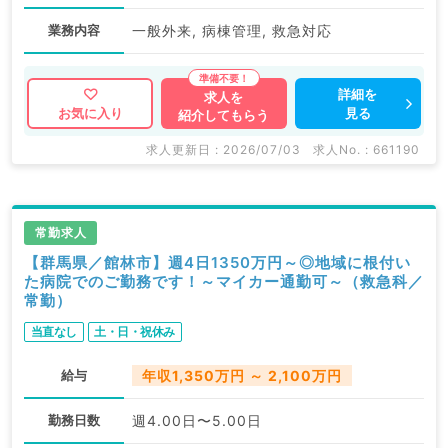
業務内容
一般外来, 病棟管理, 救急対応
詳細を
求人を
見る
お気に入り
紹介してもらう
求人更新日 : 2026/07/03
求人No. : 661190
常勤求人
【群馬県／館林市】週4日1350万円～◎地域に根付い
た病院でのご勤務です！～マイカー通勤可～（救急科／
常勤）
当直なし
土・日・祝休み
給与
年収1,350万円 ～ 2,100万円
勤務日数
週4.00日〜5.00日