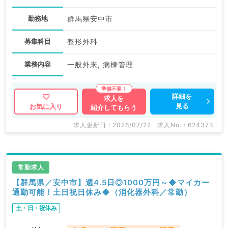
勤務地
群馬県安中市
募集科目
整形外科
業務内容
一般外来, 病棟管理
詳細を
求人を
見る
お気に入り
紹介してもらう
求人更新日 : 2026/07/22
求人No. : 624373
常勤求人
【群馬県／安中市】週4.5日◎1000万円～◆マイカー
通勤可能！土日祝日休み◆（消化器外科／常勤）
土・日・祝休み