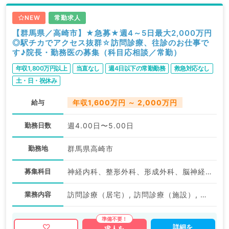
NEW
常勤求人
【群馬県／高崎市】★急募★週4～5日最大2,000万円
◎駅チカでアクセス抜群☆訪問診療、往診のお仕事で
す♪院長・勤務医の募集（科目応相談／常勤）
年収1,800万円以上
当直なし
週4日以下の常勤勤務
救急対応なし
土・日・祝休み
給与
年収1,600万円 ～ 2,000万円
勤務日数
週4.00日〜5.00日
勤務地
群馬県高崎市
募集科目
神経内科、整形外科、形成外科、脳神経外科、呼吸器外科、心臓血管外科、泌尿器科、一般内科、循環器内科、呼吸器内科、消化器内科、内分泌・代謝内科、腎臓内科、老年内科、血液内科、外科系全般、一般外科、消化器外科、乳腺外科、膠原病科、大腸・肛門外科
業務内容
訪問診療（居宅）, 訪問診療（施設）, その他, 往診
詳細を
求人を