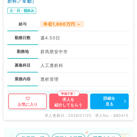
析科／常勤）
土・日・祝休み
給与
年収1,600万円 ～
勤務日数
週4.50日
勤務地
群馬県安中市
募集科目
人工透析科
業務内容
透析管理
詳細を
求人を
見る
お気に入り
紹介してもらう
求人更新日 : 2026/07/22
求人No. : 880415