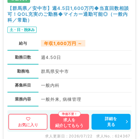
【群馬県／安中市】週4.5日1,600万円◆当直回数相談
可！QOL充実のご勤務◆マイカー通勤可能◎（一般内
科／常勤）
土・日・祝休み
給与
年収1,600万円 ～
勤務日数
週4.50日
勤務地
群馬県安中市
募集科目
一般内科
業務内容
一般外来, 病棟管理
詳細を
求人を
見る
お気に入り
紹介してもらう
求人更新日 : 2026/07/22
求人No. : 624367