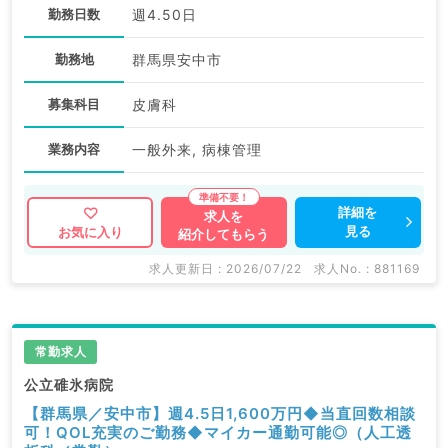
勤務日数
週4.50日
勤務地
群馬県安中市
募集科目
皮膚科
業務内容
一般外来, 病棟管理
詳細を
求人を
見る
お気に入り
紹介してもらう
求人更新日 : 2026/07/22
求人No. : 881169
常勤求人
公立碓氷病院
【群馬県／安中市】週4.5日1,600万円◆当直回数相談
可！QOL充実のご勤務◆マイカー通勤可能◎（人工透