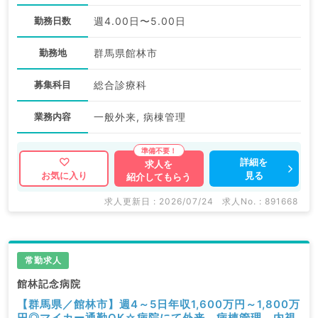
勤務日数
週4.00日〜5.00日
勤務地
群馬県館林市
募集科目
総合診療科
業務内容
一般外来, 病棟管理
詳細を
求人を
見る
お気に入り
紹介してもらう
求人更新日 : 2026/07/24
求人No. : 891668
常勤求人
館林記念病院
【群馬県／館林市】週4～5日年収1,600万円～1,800万
円◎マイカー通勤OK☆病院にて外来、病棟管理、内視