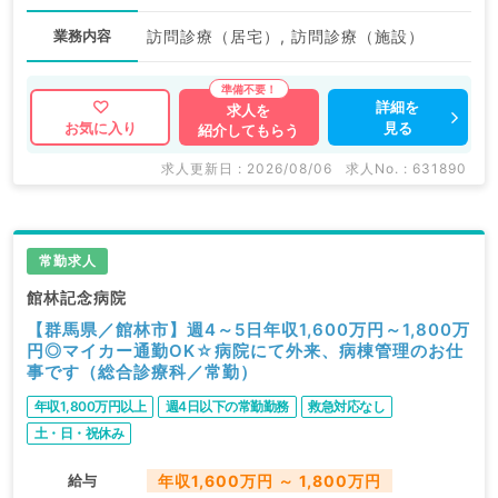
業務内容
訪問診療（居宅）, 訪問診療（施設）
詳細を
求人を
見る
お気に入り
紹介してもらう
求人更新日 : 2026/08/06
求人No. : 631890
常勤求人
館林記念病院
【群馬県／館林市】週4～5日年収1,600万円～1,800万
円◎マイカー通勤OK☆病院にて外来、病棟管理のお仕
事です（総合診療科／常勤）
年収1,800万円以上
週4日以下の常勤勤務
救急対応なし
土・日・祝休み
給与
年収1,600万円 ～ 1,800万円