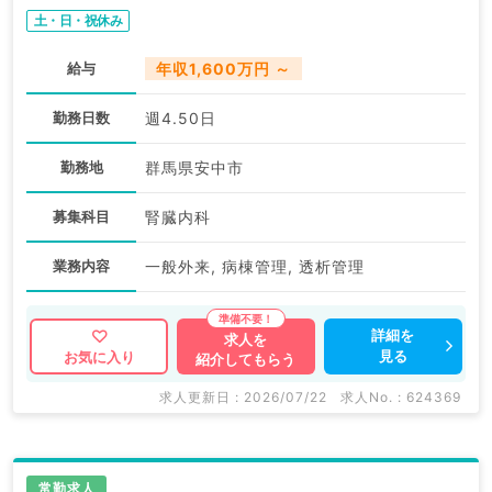
土・日・祝休み
給与
年収1,600万円 ～
勤務日数
週4.50日
勤務地
群馬県安中市
募集科目
腎臓内科
業務内容
一般外来, 病棟管理, 透析管理
詳細を
求人を
見る
お気に入り
紹介してもらう
求人更新日 : 2026/07/22
求人No. : 624369
常勤求人