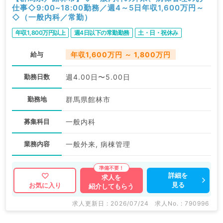
仕事◇9:00~18:00勤務／週4～5日年収1,600万円～
◇（一般内科／常勤）
年収1,800万円以上
週4日以下の常勤勤務
土・日・祝休み
給与
年収1,600万円 ～ 1,800万円
勤務日数
週4.00日〜5.00日
勤務地
群馬県館林市
募集科目
一般内科
業務内容
一般外来, 病棟管理
詳細を
求人を
見る
お気に入り
紹介してもらう
求人更新日 : 2026/07/24
求人No. : 790996