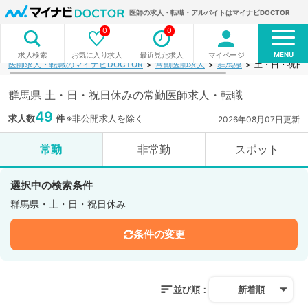
医師の求人・転職・アルバイトはマイナビDOCTOR
0
0
MENU
お気に入り求人
最近見た求人
マイページ
求人検索
医師求人・転職のマイナビDOCTOR
常勤医師求人
群馬県
土・日・祝日
群馬県 土・日・祝日休みの常勤医師求人・転職
49
求人数
件
※非公開求人を除く
2026年08月07日更新
常勤
非常勤
スポット
選択中の検索条件
群馬県・土・日・祝日休み
条件の変更
並び順：
新着順