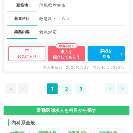
勤務地
群馬県館林市
募集科目
救急科・ＩＣＵ
業務内容
救急対応
詳細を
求人を
見る
お気に入り
紹介してもらう
求人更新日 : 2026/07/03
求人No. : 638515
1
2
3
常勤医師求人を科目から探す
内科系全般
一般内科
循環器内科
呼吸器内科
消化器内科