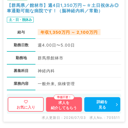
【群馬県／館林市】週4日1,350万円～☆土日祝休み◎
車通勤可能な病院です！（脳神経内科／常勤）
土・日・祝休み
給与
年収1,350万円 ～ 2,100万円
勤務日数
週4.00日〜5.00日
勤務地
群馬県館林市
募集科目
神経内科
業務内容
一般外来, 病棟管理
詳細を
求人を
見る
お気に入り
紹介してもらう
求人更新日 : 2026/07/03
求人No. : 705511